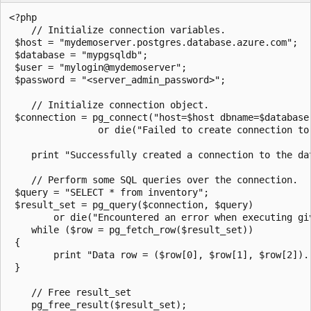
<?php

    // Initialize connection variables.

 $host = "mydemoserver.postgres.database.azure.com";

 $database = "mypgsqldb";

 $user = "mylogin@mydemoserver";

 $password = "<server_admin_password>";

    // Initialize connection object.

 $connection = pg_connect("host=$host dbname=$database 
                or die("Failed to create connection to
    print "Successfully created a connection to the dat
    // Perform some SQL queries over the connection.

 $query = "SELECT * from inventory";

 $result_set = pg_query($connection, $query)

        or die("Encountered an error when executing gi
    while ($row = pg_fetch_row($result_set))

 {

        print "Data row = ($row[0], $row[1], $row[2]). 
 }

    // Free result_set

    pg_free_result($result_set);
