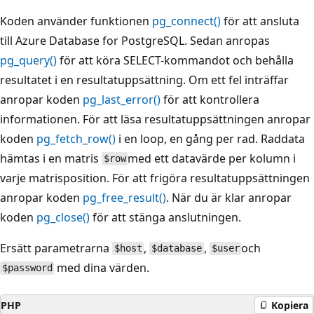
Koden använder funktionen
pg_connect()
för att ansluta
till Azure Database for PostgreSQL. Sedan anropas
pg_query()
för att köra SELECT-kommandot och behålla
resultatet i en resultatuppsättning. Om ett fel inträffar
anropar koden
pg_last_error()
för att kontrollera
informationen. För att läsa resultatuppsättningen anropar
koden
pg_fetch_row()
i en loop, en gång per rad. Raddata
hämtas i en matris
med ett datavärde per kolumn i
$row
varje matrisposition. För att frigöra resultatuppsättningen
anropar koden
pg_free_result()
. När du är klar anropar
koden
pg_close()
för att stänga anslutningen.
Ersätt parametrarna
,
,
och
$host
$database
$user
med dina värden.
$password
PHP
Kopiera