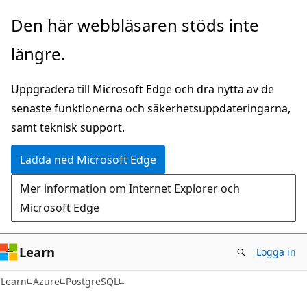
Hoppa
Den här webbläsaren stöds inte
till
längre.
huvudinnehåll
Uppgradera till Microsoft Edge och dra nytta av de
senaste funktionerna och säkerhetsuppdateringarna,
samt teknisk support.
Ladda ned Microsoft Edge
Mer information om Internet Explorer och
Microsoft Edge
Learn
Logga in
Learn
Azure
PostgreSQL