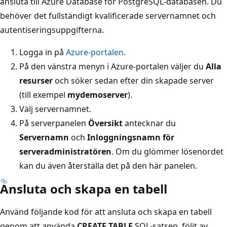
ansluta till Azure Database for PostgreSQL-databasen. Du
behöver det fullständigt kvalificerade servernamnet och
autentiseringsuppgifterna.
Logga in på
Azure-portalen
.
På den vänstra menyn i Azure-portalen väljer du
Alla
resurser
och söker sedan efter din skapade server
(till exempel
mydemoserver
).
Välj servernamnet.
På serverpanelen
Översikt
antecknar du
Servernamn
och
Inloggningsnamn för
serveradministratören
. Om du glömmer lösenordet
kan du även återställa det på den här panelen.
Ansluta och skapa en tabell
Använd följande kod för att ansluta och skapa en tabell
genom att använda
CREATE TABLE
SQL-satsen, följt av