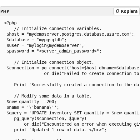
PHP
Kopiera
<?php

    // Initialize connection variables.

 $host = "mydemoserver.postgres.database.azure.com";

 $database = "mypgsqldb";

 $user = "mylogin@mydemoserver";

 $password = "<server_admin_password>";

    // Initialize connection object.

 $connection = pg_connect("host=$host dbname=$database 
                or die("Failed to create connection to
    Print "Successfully created a connection to the dat
    // Modify some data in a table.

 $new_quantity = 200;

 $name = '\'banana\'';

 $query = "UPDATE inventory SET quantity = $new_quantit
    pg_query($connection, $query)

        or die("Encountered an error when executing gi
    print "Updated 1 row of data. </br>";
