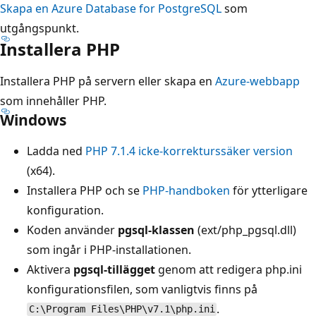
Skapa en Azure Database for PostgreSQL
som
utgångspunkt.
Installera PHP
Installera PHP på servern eller skapa en
Azure-webbapp
som innehåller PHP.
Windows
Ladda ned
PHP 7.1.4 icke-korrekturssäker version
(x64).
Installera PHP och se
PHP-handboken
för ytterligare
konfiguration.
Koden använder
pgsql-klassen
(ext/php_pgsql.dll)
som ingår i PHP-installationen.
Aktivera
pgsql-tillägget
genom att redigera php.ini
konfigurationsfilen, som vanligtvis finns på
.
C:\Program Files\PHP\v7.1\php.ini