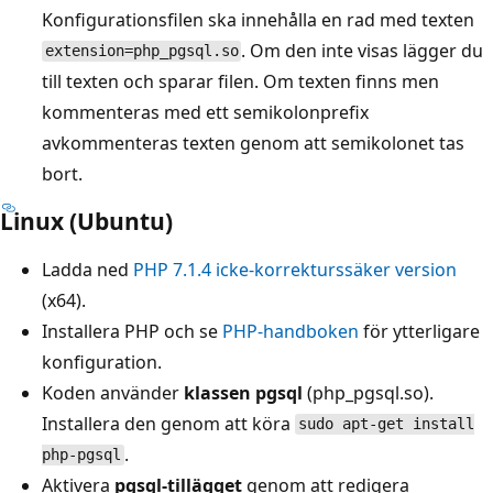
Konfigurationsfilen ska innehålla en rad med texten
. Om den inte visas lägger du
extension=php_pgsql.so
till texten och sparar filen. Om texten finns men
kommenteras med ett semikolonprefix
avkommenteras texten genom att semikolonet tas
bort.
Linux (Ubuntu)
Ladda ned
PHP 7.1.4 icke-korrekturssäker version
(x64).
Installera PHP och se
PHP-handboken
för ytterligare
konfiguration.
Koden använder
klassen pgsql
(php_pgsql.so).
Installera den genom att köra
sudo apt-get install
.
php-pgsql
Aktivera
pgsql-tillägget
genom att redigera