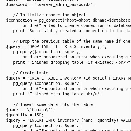
 $password = "<server_admin_password>";

    // Initialize connection object.

 $connection = pg_connect("host=$host dbname=$database 
        or die("Failed to create connection to database
    print "Successfully created a connection to the dat
    // Drop the previous table of the same name if one 
 $query = "DROP TABLE IF EXISTS inventory;";

    pg_query($connection, $query)

        or die("Encountered an error when executing gi
    print "Finished dropping table (if existed).<br/>";
    // Create table.

 $query = "CREATE TABLE inventory (id serial PRIMARY K
    pg_query($connection, $query)

        or die("Encountered an error when executing gi
    print "Finished creating table.<br/>";

    // Insert some data into the table.

 $name = '\'banana\'';

 $quantity = 150;

 $query = "INSERT INTO inventory (name, quantity) VALUE
    pg_query($connection, $query)

        or die("Encountered an error when executing gi