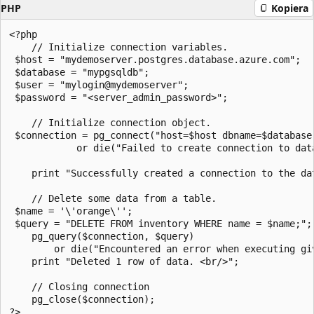
PHP
Kopiera
<?php

    // Initialize connection variables.

 $host = "mydemoserver.postgres.database.azure.com";

 $database = "mypgsqldb";

 $user = "mylogin@mydemoserver";

 $password = "<server_admin_password>";

    // Initialize connection object.

 $connection = pg_connect("host=$host dbname=$database 
            or die("Failed to create connection to dat
    print "Successfully created a connection to the dat
    // Delete some data from a table.

 $name = '\'orange\'';

 $query = "DELETE FROM inventory WHERE name = $name;";

    pg_query($connection, $query)

        or die("Encountered an error when executing gi
    print "Deleted 1 row of data. <br/>";

    // Closing connection

    pg_close($connection);
