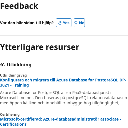
Feedback
Var den här sidan till hjälp?
Yes
No
Ytterligare resurser
Utbildning
Utbildningsväg
Konfigurera och migrera till Azure Database for PostgreSQL DP-
3021 - Training
Azure Database for PostgreSQL är en PaaS-databastjänst i
Microsoft-molnet. Den baseras på postgreSQL-relationsdatabasen
med öppen källkod och innehåller inbyggd hög tillgänglighet,
automatisk säkerhetskopiering och återställning samt omfattande
säkerhetsfunktioner. Prismodellen betala per användning ger
Certifiering
förutsägbar prestanda och nästan omedelbar skalning. I den här
Microsoft-certifierad: Azure-databasadministratör associate -
utbildningsvägen introduceras de viktigaste funktionerna i
Certifications