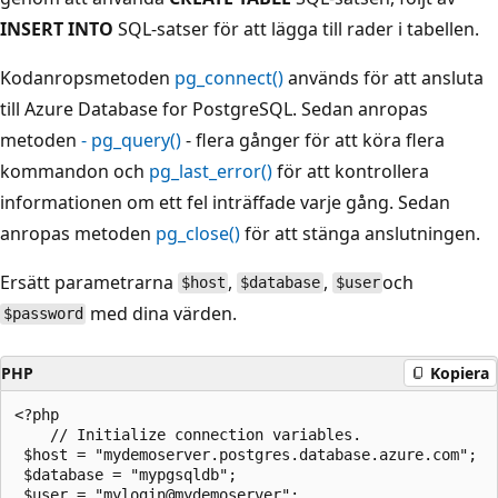
INSERT INTO
SQL-satser för att lägga till rader i tabellen.
Kodanropsmetoden
pg_connect()
används för att ansluta
till Azure Database for PostgreSQL. Sedan anropas
metoden
- pg_query()
- flera gånger för att köra flera
kommandon och
pg_last_error()
för att kontrollera
informationen om ett fel inträffade varje gång. Sedan
anropas metoden
pg_close()
för att stänga anslutningen.
Ersätt parametrarna
,
,
och
$host
$database
$user
med dina värden.
$password
PHP
Kopiera
<?php

    // Initialize connection variables.

 $host = "mydemoserver.postgres.database.azure.com";

 $database = "mypgsqldb";

 $user = "mylogin@mydemoserver";
