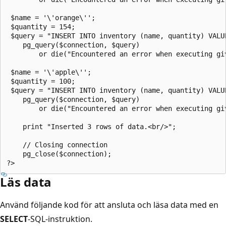
 $name = '\'orange\'';

 $quantity = 154;

 $query = "INSERT INTO inventory (name, quantity) VALUE
    pg_query($connection, $query)

        or die("Encountered an error when executing gi
 $name = '\'apple\'';

 $quantity = 100;

 $query = "INSERT INTO inventory (name, quantity) VALUE
    pg_query($connection, $query)

        or die("Encountered an error when executing gi
    print "Inserted 3 rows of data.<br/>";

    // Closing connection

    pg_close($connection);

Läs data
Använd följande kod för att ansluta och läsa data med en
SELECT
-SQL-instruktion.