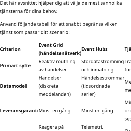
Det här avsnittet hjälper dig att välja de mest sannolika
tjänsterna för dina behov.
Använd följande tabell för att snabbt begränsa vilken
tjänst som passar ditt scenario:
Event Grid
Criterion
Event Hubs
Tj
(händelsenätverk)
Reaktiv routning
Stordataströmning
Tr
Primärt syfte
av händelser
och inmatning
fö
Händelser
Händelseströmmar
Me
Datamodell
(diskreta
(tidsordnade
me
meddelanden)
serier)
Min
Leveransgaranti
Minst en gång
Minst en gång
or
se
Reagera på
Telemetri,
Or