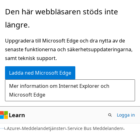
Hoppa
Den här webbläsaren stöds inte
till
längre.
huvudinnehåll
Uppgradera till Microsoft Edge och dra nytta av de
senaste funktionerna och säkerhetsuppdateringarna,
samt teknisk support.
Ladda ned Microsoft Edge
Mer information om Internet Explorer och
Microsoft Edge
Learn
Logga in
Azure
Meddelandetjänster
Service Bus Meddelanden