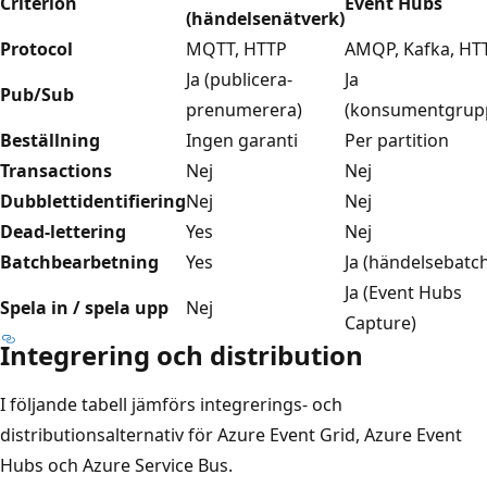
Criterion
Event Hubs
(händelsenätverk)
Protocol
MQTT, HTTP
AMQP, Kafka, HT
Ja (publicera-
Ja
Pub/Sub
prenumerera)
(konsumentgrup
Beställning
Ingen garanti
Per partition
Transactions
Nej
Nej
Dubblettidentifiering
Nej
Nej
Dead-lettering
Yes
Nej
Batchbearbetning
Yes
Ja (händelsebatc
Ja (Event Hubs
Spela in / spela upp
Nej
Capture)
Integrering och distribution
I följande tabell jämförs integrerings- och
distributionsalternativ för Azure Event Grid, Azure Event
Hubs och Azure Service Bus.