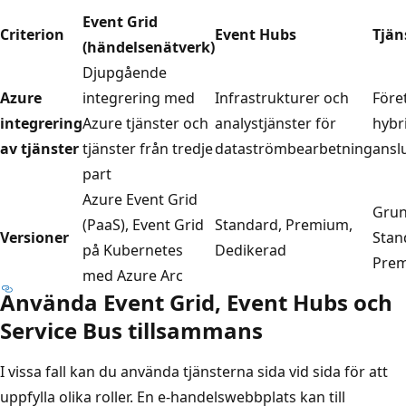
Event Grid
Criterion
Event Hubs
Tjän
(händelsenätverk)
Djupgående
Azure
integrering med
Infrastrukturer och
Före
integrering
Azure tjänster och
analystjänster för
hybr
av tjänster
tjänster från tredje
dataströmbearbetning
ansl
part
Azure Event Grid
Grun
(PaaS), Event Grid
Standard, Premium,
Versioner
Stan
på Kubernetes
Dedikerad
Pre
med Azure Arc
Använda Event Grid, Event Hubs och
Service Bus tillsammans
I vissa fall kan du använda tjänsterna sida vid sida för att
uppfylla olika roller. En e-handelswebbplats kan till