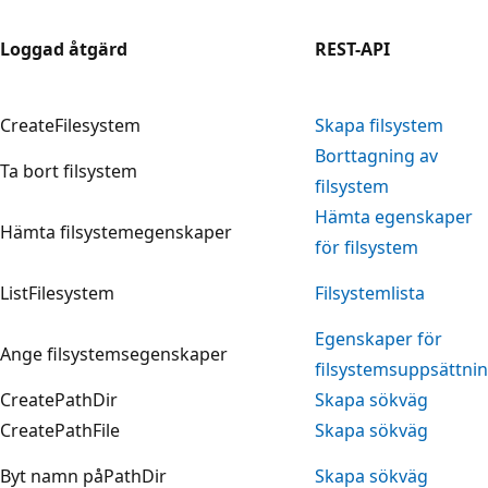
Loggad åtgärd
REST-API
CreateFilesystem
Skapa filsystem
Borttagning av
Ta bort filsystem
filsystem
Hämta egenskaper
Hämta filsystemegenskaper
för filsystem
ListFilesystem
Filsystemlista
Egenskaper för
Ange filsystemsegenskaper
filsystemsuppsättni
CreatePathDir
Skapa sökväg
CreatePathFile
Skapa sökväg
Byt namn påPathDir
Skapa sökväg