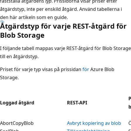
fastställa åtgärdens
typ
. Prissidorna visar priser efter
åtgärdstyp, inte per enskild åtgärd. Använd tabellerna i
den här artikeln som en guide.
Åtgärdstyp för varje REST-åtgärd för
Blob Storage
I följande tabell mappas varje REST-åtgärd för Blob Storage
till en åtgärdstyp.
Priset för varje typ visas på prissidan
för
Azure Blob
Storage.
Loggad åtgärd
REST-API
b
AbortCopyBlob
Avbryt kopiering av blob
Ö