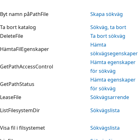
Byt namn påPathFile
Skapa sökväg
Ta bort katalog
Sökväg, ta bort
DeleteFile
Ta bort sökväg
Hämta
HämtaFilEgenskaper
sökvägsegenskaper
Hämta egenskaper
GetPathAccessControl
för sökväg
Hämta egenskaper
GetPathStatus
för sökväg
LeaseFile
Sökvägsarrende
ListFilesystemDir
Sökvägslista
Visa fil i filsystemet
Sökvägslista