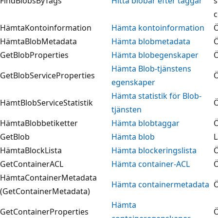
FindBlobsByTags
Hitta blobar efter taggar
s
c
HämtaKontoinformation
Hämta kontoinformation
Ö
HämtaBlobMetadata
Hämta blobmetadata
Ö
GetBlobProperties
Hämta blobegenskaper
Ö
Hämta Blob-tjänstens
GetBlobServiceProperties
Ö
egenskaper
Hämta statistik för Blob-
HämtBlobServiceStatistik
Ö
tjänsten
HämtaBlobbetiketter
Hämta blobtaggar
Ö
GetBlob
Hämta blob
L
HämtaBlockLista
Hämta blockeringslista
Ö
GetContainerACL
Hämta container-ACL
Ö
HämtaContainerMetadata
Hämta containermetadata
Ö
(GetContainerMetadata)
Hämta
GetContainerProperties
Ö