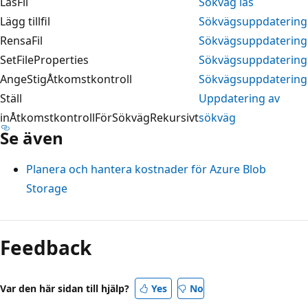
LäsFil
Sökväg läs
Lägg tillfil
Sökvägsuppdatering
RensaFil
Sökvägsuppdatering
SetFileProperties
Sökvägsuppdatering
AngeStigÅtkomstkontroll
Sökvägsuppdatering
Ställ
Uppdatering av
inÅtkomstkontrollFörSökvägRekursivt
sökväg
Se även
Planera och hantera kostnader för Azure Blob
Storage
Feedback
Var den här sidan till hjälp?
Yes
No