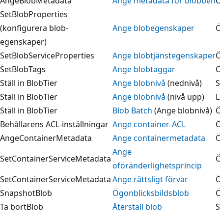
AngeBlobMetadata
Ange metadata för blobben
Ö
SetBlobProperties
(konfigurera blob-
Ange blobegenskaper
Ö
egenskaper)
SetBlobServiceProperties
Ange blobtjänstegenskaper
Ö
SetBlobTags
Ange blobtaggar
Ö
Ställ in BlobTier
Ange blobnivå
(nednivå)
S
Ställ in BlobTier
Ange blobnivå
(nivå upp)
L
Ställ in BlobTier
Blob Batch
(Ange blobnivå)
Ö
Behållarens ACL-inställningar
Ange container-ACL
Ö
AngeContainerMetadata
Ange containermetadata
Ö
Ange
SetContainerServiceMetadata
Ö
oföränderlighetsprincip
SetContainerServiceMetadata
Ange rättsligt förvar
Ö
SnapshotBlob
Ögonblicksbildsblob
Ö
Ta bortBlob
Återställ blob
S