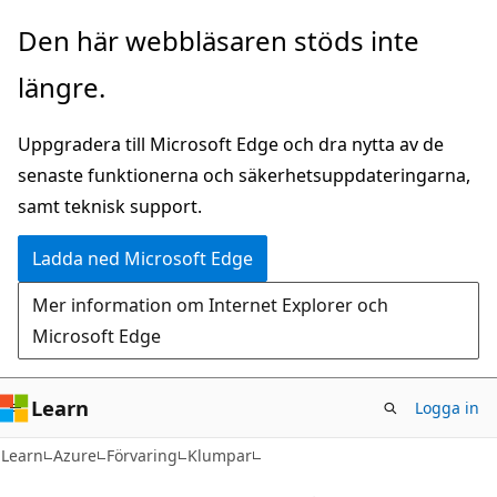
Hoppa
Den här webbläsaren stöds inte
till
längre.
huvudinnehåll
Uppgradera till Microsoft Edge och dra nytta av de
senaste funktionerna och säkerhetsuppdateringarna,
samt teknisk support.
Ladda ned Microsoft Edge
Mer information om Internet Explorer och
Microsoft Edge
Learn
Logga in
Learn
Azure
Förvaring
Klumpar