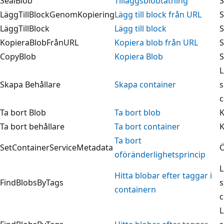
SealBlob
Tilläggsblobtätning
S
LäggTillBlockGenomKopiering
Lägg till block från URL
S
LäggTillBlock
Lägg till block
S
KopieraBlobFrånURL
Kopiera blob från URL
S
CopyBlob
Kopiera Blob
S
L
Skapa Behållare
Skapa container
s
c
Ta bort Blob
Ta bort blob
K
Ta bort behållare
Ta bort container
K
Ta bort
SetContainerServiceMetadata
Ö
oföränderlighetsprincip
L
Hitta blobar efter taggar i
FindBlobsByTags
s
containern
c
L