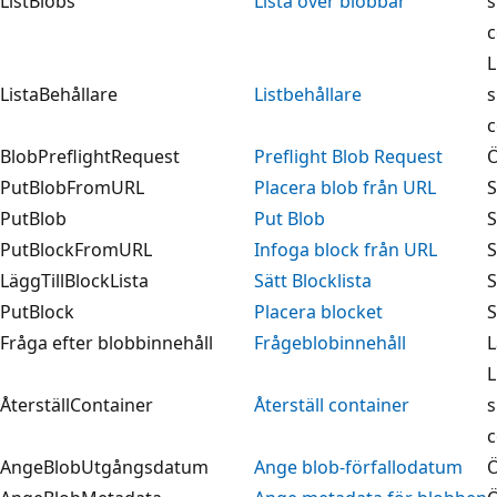
ListBlobs
Lista över blobbar
s
c
L
ListaBehållare
Listbehållare
s
c
BlobPreflightRequest
Preflight Blob Request
Ö
PutBlobFromURL
Placera blob från URL
S
PutBlob
Put Blob
S
PutBlockFromURL
Infoga block från URL
S
LäggTillBlockLista
Sätt Blocklista
S
PutBlock
Placera blocket
S
Fråga efter blobbinnehåll
Frågeblobinnehåll
L
L
ÅterställContainer
Återställ container
s
c
AngeBlobUtgångsdatum
Ange blob-förfallodatum
Ö