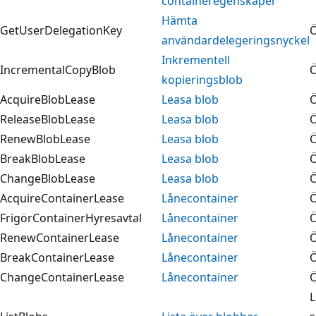
containeregenskaper
Hämta
GetUserDelegationKey
Ö
användardelegeringsnyckel
Inkrementell
IncrementalCopyBlob
Ö
kopieringsblob
AcquireBlobLease
Leasa blob
Ö
ReleaseBlobLease
Leasa blob
Ö
RenewBlobLease
Leasa blob
Ö
BreakBlobLease
Leasa blob
Ö
ChangeBlobLease
Leasa blob
Ö
AcquireContainerLease
Lånecontainer
Ö
FrigörContainerHyresavtal
Lånecontainer
Ö
RenewContainerLease
Lånecontainer
Ö
BreakContainerLease
Lånecontainer
Ö
ChangeContainerLease
Lånecontainer
Ö
L