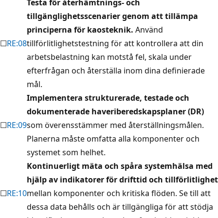
Testa för återhämtnings- och
tillgänglighetsscenarier genom att tillämpa
principerna för kaosteknik.
Använd
☐
RE:08
tillförlitlighetstestning för att kontrollera att din
arbetsbelastning kan motstå fel, skala under
efterfrågan och återställa inom dina definierade
mål.
Implementera strukturerade, testade och
dokumenterade haveriberedskapsplaner (DR)
☐
RE:09
som överensstämmer med återställningsmålen.
Planerna måste omfatta alla komponenter och
systemet som helhet.
Kontinuerligt mäta och spåra systemhälsa med
hjälp av indikatorer för drifttid och tillförlitlighet
☐
RE:10
mellan komponenter och kritiska flöden. Se till att
dessa data behålls och är tillgängliga för att stödja