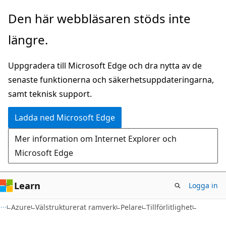
Hoppa
Den här webbläsaren stöds inte
till
längre.
huvudinnehåll
Uppgradera till Microsoft Edge och dra nytta av de
senaste funktionerna och säkerhetsuppdateringarna,
samt teknisk support.
Ladda ned Microsoft Edge
Mer information om Internet Explorer och
Microsoft Edge
Learn
Logga in
Azure
Välstrukturerat ramverk
Pelare
Tillförlitlighet