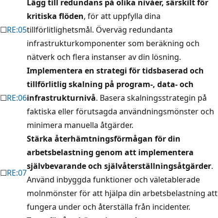
Lägg till redundans på olika nivåer, särskilt för
kritiska flöden
, för att uppfylla dina
☐
RE:05
tillförlitlighetsmål. Överväg redundanta
infrastrukturkomponenter som beräkning och
nätverk och flera instanser av din lösning.
Implementera en strategi för tidsbaserad och
tillförlitlig skalning på program-, data- och
☐
RE:06
infrastrukturnivå
. Basera skalningsstrategin på
faktiska eller förutsagda användningsmönster och
minimera manuella åtgärder.
Stärka återhämtningsförmågan för din
arbetsbelastning genom att implementera
självbevarande och självåterställningsåtgärder
.
☐
RE:07
Använd inbyggda funktioner och väletablerade
molnmönster för att hjälpa din arbetsbelastning att
fungera under och återställa från incidenter.