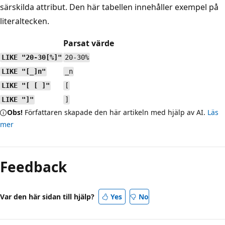
särskilda attribut. Den här tabellen innehåller exempel på
literaltecken.
Parsat värde
LIKE "20-30[%]"
20-30%
LIKE "[_]n"
_n
LIKE "[ [ ]"
[
LIKE "]"
]
Obs!
Författaren skapade den här artikeln med hjälp av AI.
Läs
mer
Feedback
Var den här sidan till hjälp?
Yes
No