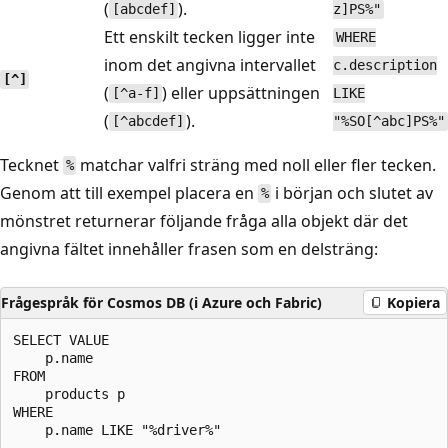
(
).
[abcdef]
z]PS%"
Ett enskilt tecken ligger inte
WHERE
inom det angivna intervallet
c.description
[^]
(
) eller uppsättningen
[^a-f]
LIKE
(
).
[^abcdef]
"%SO[^abc]PS%"
Tecknet
matchar valfri sträng med noll eller fler tecken.
%
Genom att till exempel placera en
i början och slutet av
%
mönstret returnerar följande fråga alla objekt där det
angivna fältet innehåller frasen som en delsträng:
Frågespråk för Cosmos DB (i Azure och Fabric)
Kopiera
SELECT VALUE

    p.name

FROM

    products p

WHERE
