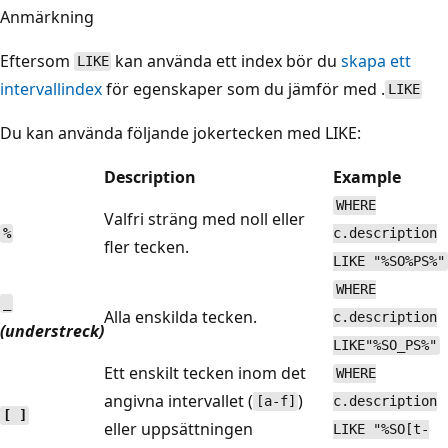
Anmärkning
Eftersom
kan använda ett index bör du
skapa ett
LIKE
intervallindex
för egenskaper som du jämför med .
LIKE
Du kan använda följande jokertecken med LIKE:
Description
Example
WHERE
Valfri sträng med noll eller
%
c.description
fler tecken.
LIKE "%SO%PS%"
WHERE
_
Alla enskilda tecken.
c.description
(understreck)
LIKE"%SO_PS%"
Ett enskilt tecken inom det
WHERE
angivna intervallet (
)
[a-f]
c.description
[ ]
eller uppsättningen
LIKE "%SO[t-