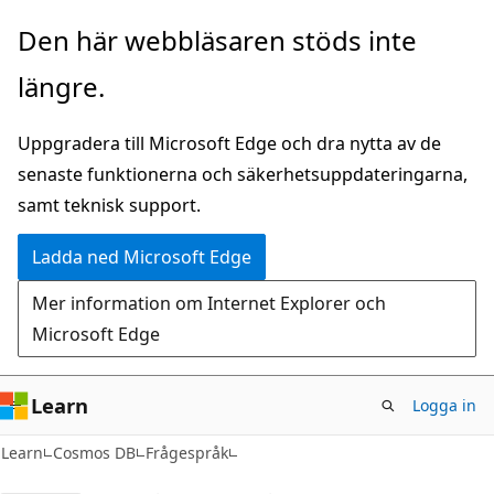
Hoppa
Den här webbläsaren stöds inte
till
längre.
huvudinnehåll
Uppgradera till Microsoft Edge och dra nytta av de
senaste funktionerna och säkerhetsuppdateringarna,
samt teknisk support.
Ladda ned Microsoft Edge
Mer information om Internet Explorer och
Microsoft Edge
Learn
Logga in
Learn
Cosmos DB
Frågespråk