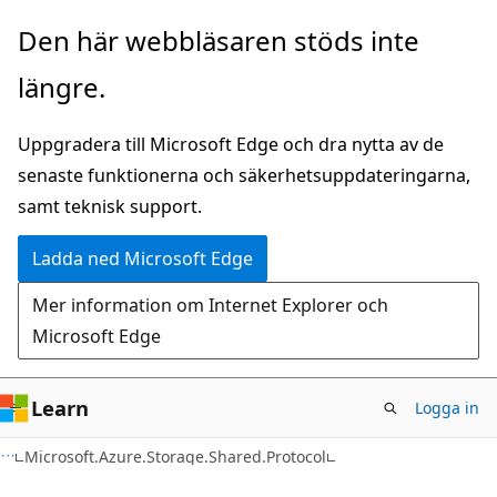
Hoppa
Hoppa
Den här webbläsaren stöds inte
till
till
längre.
huvudinnehåll
sidnavigering
Uppgradera till Microsoft Edge och dra nytta av de
senaste funktionerna och säkerhetsuppdateringarna,
samt teknisk support.
Ladda ned Microsoft Edge
Mer information om Internet Explorer och
Microsoft Edge
Learn
Logga in
C#
Microsoft.Azure.Storage.Shared.Protocol