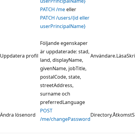
userPrincipalName}
PATCH /me
eller
PATCH /users/{id eller
userPrincipalName}
Följande egenskaper
är uppdaterade: stad,
Uppdatera profil
Användare.LäsaSkr
land, displayName,
givenName, jobTitle,
postalCode, state,
streetAddress,
surname och
preferredLanguage
POST
Ändra lösenord
Directory.Åtkomst
/me/changePassword
Läsläge