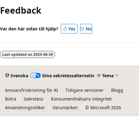
inaktiverat
Feedback
Var den här sidan till hjälp?
Yes
No
Last updated on
2025-06-29
Svenska
Dina sekretessalternativ
Tema
Ansvarsfriskrivning för AI
Tidigare versioner
Blogg
Bidra
Sekretess
Konsumenthälsans integritet
Användningsvillkor
Varumärken
© Microsoft 2026