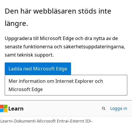
Hoppa
Den här webbläsaren stöds inte
till
längre.
huvudinnehåll
Uppgradera till Microsoft Edge och dra nytta av de
senaste funktionerna och säkerhetsuppdateringarna,
samt teknisk support.
Ladda ned Microsoft Edge
Mer information om Internet Explorer och
Microsoft Edge
Learn
Logga in
Learn
Dokument
Microsoft Entra
Externt ID