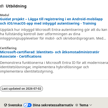
Utbildning
Modul
Guidat projekt – Lägga till registrering i en Android-mobilapp
och iOS/macOS-app med inbyggd autentisering - Training
Upptäck hur inbyggd Microsoft Entra-autentisering gör att du kan
ha fullständig kontroll över utformningen av dina
inloggningsupplevelser för mobil- och skrivbordsprogram. Med
den här metoden kan du helt anpassa användargränssnittet,
inklusive designelement, logotypplacering och layout, vilket
Certifiering
säkerställer ett konsekvent och varumärkesanpassat utseende
Microsoft-certifierad: Identitets- och åtkomstadministratör
samtidigt som det ger en säker och sömlös inloggningsupplevelse
Associate - Certifications
för dina konsumenter och företagskunder.
Demonstrera funktionerna i Microsoft Entra ID för att modernisera
identitetslösningar, implementera hybridlösningar och
implementera identitetsstyrning.
Last updated on
2026-07-02
Svenska
Dina sekretessalternativ
Tema