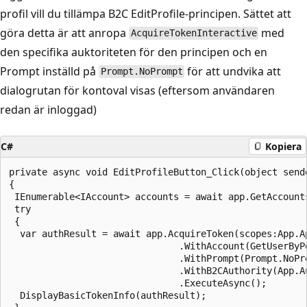
profil vill du tillämpa B2C EditProfile-principen. Sättet att
göra detta är att anropa
med
AcquireTokenInteractive
den specifika auktoriteten för den principen och en
Prompt inställd på
för att undvika att
Prompt.NoPrompt
dialogrutan för kontoval visas (eftersom användaren
redan är inloggad)
C#
Kopiera
private async void EditProfileButton_Click(object sende
{

 IEnumerable<IAccount> accounts = await app.GetAccounts
 try

 {

  var authResult = await app.AcquireToken(scopes:App.Ap
                               .WithAccount(GetUserByP
                               .WithPrompt(Prompt.NoPro
                               .WithB2CAuthority(App.Au
                               .ExecuteAsync();

  DisplayBasicTokenInfo(authResult);
