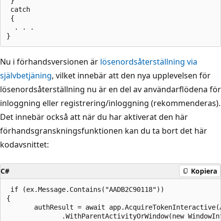
 }

 catch

 {

  . . .

Nu i förhandsversionen är
lösenordsåterställning via
självbetjäning
, vilket innebär att den nya upplevelsen för
lösenordsåterställning nu är en del av användarflödena för
inloggning eller registrering/inloggning (rekommenderas).
Det innebär också att när du har aktiverat den här
förhandsgranskningsfunktionen kan du ta bort det här
kodavsnittet:
C#
Kopiera
 if (ex.Message.Contains("AADB2C90118"))

{

       authResult = await app.AcquireTokenInteractive(A
              .WithParentActivityOrWindow(new WindowInt