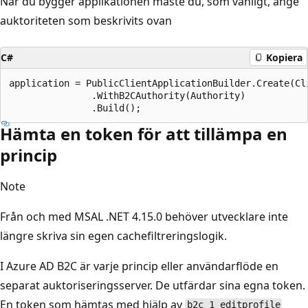
När du bygger applikationen måste du, som vanligt, ange
auktoriteten som beskrivits ovan
C#
Kopiera
application = PublicClientApplicationBuilder.Create(Cli
               .WithB2CAuthority(Authority)

Hämta en token för att tillämpa en
princip
Note
Från och med MSAL .NET 4.15.0 behöver utvecklare inte
längre skriva sin egen cachefiltreringslogik.
I Azure AD B2C är varje princip eller användarflöde en
separat auktoriseringsserver. De utfärdar sina egna token.
En token som hämtas med hjälp av
b2c_1_editprofile