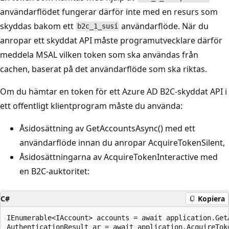
användarflödet fungerar därför inte med en resurs som
skyddas bakom ett
användarflöde. När du
b2c_1_susi
anropar ett skyddat API måste programutvecklare därför
meddela MSAL vilken token som ska användas från
cachen, baserat på det användarflöde som ska riktas.
Om du hämtar en token för ett Azure AD B2C-skyddat API i
ett offentligt klientprogram måste du använda:
Åsidosättning av GetAccountsAsync() med ett
användarflöde innan du anropar AcquireTokenSilent,
Åsidosättningarna av AcquireTokenInteractive med
en B2C-auktoritet:
C#
Kopiera
IEnumerable<IAccount> accounts = await application.Get
AuthenticationResult ar = await application.AcquireTok