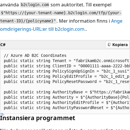
använda
som auktoritet. Till exempel
b2clogin.com
$"https://{your-tenant-name}.b2clogin.com/tfp/{your-
. Mer information finns i
Ange
tenant-ID}/{policyname}"
omdirigerings-URL:er till b2clogin.com.
.
C#
Kopiera
// Azure AD B2C Coordinates

public static string Tenant = "fabrikamb2c.onmicrosoft.
public static string ClientID = "00001111-aaaa-2222-bbb
public static string PolicySignUpSignIn = "b2c_1_susi";
public static string PolicyEditProfile = "b2c_1_edit_pr
public static string PolicyResetPassword = "b2c_1_reset
public static string AuthorityBase = $"https://fabrikam
public static string Authority = $"{AuthorityBase}{Poli
public static string AuthorityEditProfile = $"{Authorit
Instansiera programmet