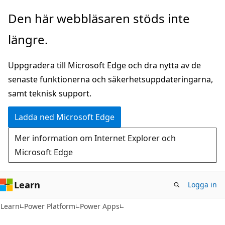
Hoppa
Den här webbläsaren stöds inte
till
längre.
huvudinnehåll
Uppgradera till Microsoft Edge och dra nytta av de
senaste funktionerna och säkerhetsuppdateringarna,
samt teknisk support.
Ladda ned Microsoft Edge
Mer information om Internet Explorer och
Microsoft Edge
Learn
Logga in
Learn
Power Platform
Power Apps