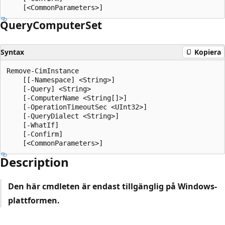
Query
Computer
Set
Syntax
Kopiera
Remove-CimInstance

    [[-Namespace] <String>]

    [-Query] <String>

    [-ComputerName <String[]>]

    [-OperationTimeoutSec <UInt32>]

    [-QueryDialect <String>]

    [-WhatIf]

    [-Confirm]

Description
Den här cmdleten är endast tillgänglig på Windows-
plattformen.