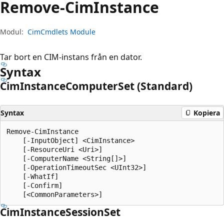
Remove-Cim
Instance
Modul:
CimCmdlets Module
Tar bort en CIM-instans från en dator.
Syntax
Cim
Instance
Computer
Set (Standard)
Syntax
Kopiera
Remove-CimInstance

    [-InputObject] <CimInstance>

    [-ResourceUri <Uri>]

    [-ComputerName <String[]>]

    [-OperationTimeoutSec <UInt32>]

    [-WhatIf]

    [-Confirm]

Cim
Instance
Session
Set