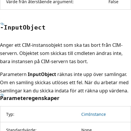
Värde från återstående argument:
False
-Input
Object
Anger ett CIM-instansobjekt som ska tas bort från CIM-
servern. Objektet som skickas till cmdleten ändras inte,
bara instansen på CIM-servern tas bort.
Parametern
InputObject
räknas inte upp över samlingar.
Om en samling skickas utlöses ett fel. När du arbetar med
samlingar kan du skicka indata för att räkna upp värdena.
Parameteregenskaper
Typ:
CimInstance
Standardvärde:
None