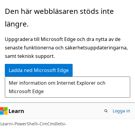
Hoppa
Hoppa
Den här webbläsaren stöds inte
till
till
längre.
huvudinnehåll
sidnavigering
Uppgradera till Microsoft Edge och dra nytta av de
senaste funktionerna och säkerhetsuppdateringarna,
samt teknisk support.
Ladda ned Microsoft Edge
Mer information om Internet Explorer och
Microsoft Edge
Learn
Logga in
Learn
PowerShell
CimCmdlets