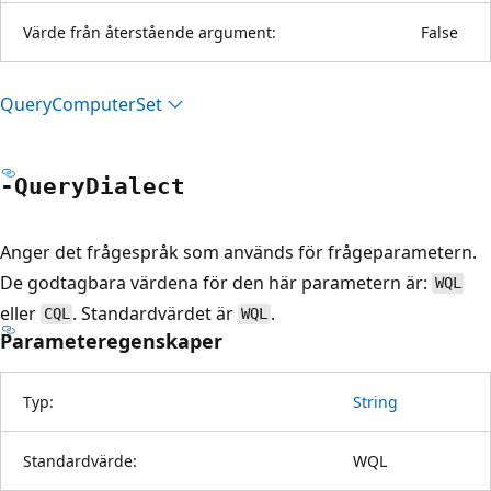
Värde från återstående argument:
False
Query
Computer
Set
-Query
Dialect
Anger det frågespråk som används för frågeparametern.
De godtagbara värdena för den här parametern är:
WQL
eller
. Standardvärdet är
.
CQL
WQL
Parameteregenskaper
Typ:
String
Standardvärde:
WQL