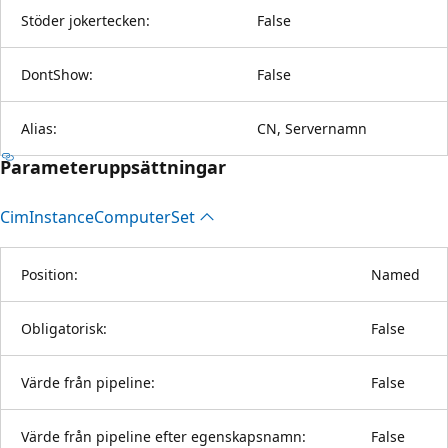
Stöder jokertecken:
False
DontShow:
False
Alias:
CN, Servernamn
Parameteruppsättningar
Cim
Instance
Computer
Set
Position:
Named
Obligatorisk:
False
Värde från pipeline:
False
Värde från pipeline efter egenskapsnamn:
False