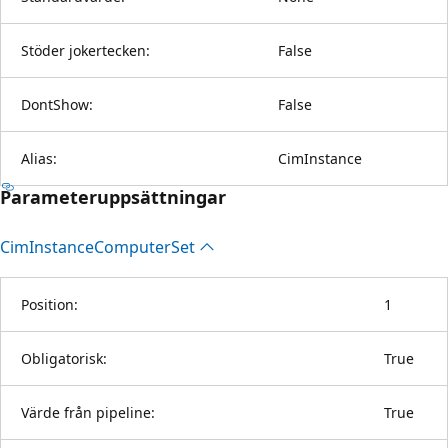
Stöder jokertecken:
False
DontShow:
False
Alias:
CimInstance
Parameteruppsättningar
Cim
Instance
Computer
Set
Position:
1
Obligatorisk:
True
Värde från pipeline:
True