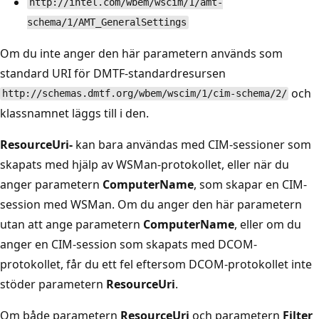
http://intel.com/wbem/wscim/1/amt-
schema/1/AMT_GeneralSettings
Om du inte anger den här parametern används som
standard URI för DMTF-standardresursen
och
http://schemas.dmtf.org/wbem/wscim/1/cim-schema/2/
klassnamnet läggs till i den.
ResourceUri-
kan bara användas med CIM-sessioner som
skapats med hjälp av WSMan-protokollet, eller när du
anger parametern
ComputerName
, som skapar en CIM-
session med WSMan. Om du anger den här parametern
utan att ange parametern
ComputerName
, eller om du
anger en CIM-session som skapats med DCOM-
protokollet, får du ett fel eftersom DCOM-protokollet inte
stöder parametern
ResourceUri
.
Om både parametern
ResourceUri
och parametern
Filter