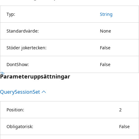
Typ:
String
Standardvärde:
None
Stöder jokertecken:
False
DontShow:
False
Parameteruppsättningar
Query
Session
Set
Position:
2
Obligatorisk:
False