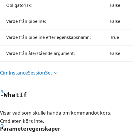
Obligatorisk:
False
Värde från pipeline:
False
Värde från pipeline efter egenskapsnamn:
True
Värde från återstående argument:
False
Cim
Instance
Session
Set
-What
If
Visar vad som skulle hända om kommandot körs.
Cmdleten körs inte.
Parameteregenskaper