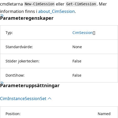
cmdletarna
eller
. Mer
New-CimSession
Get-CimSession
information finns i
about_CimSession
.
Parameteregenskaper
Typ:
CimSession
[
]
Standardvärde:
None
Stöder jokertecken:
False
DontShow:
False
Parameteruppsättningar
Cim
Instance
Session
Set
Position:
Named