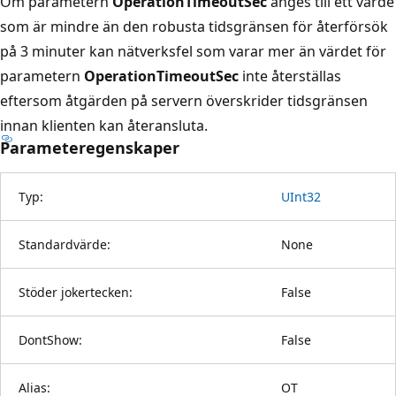
Om parametern
OperationTimeoutSec
anges till ett värde
som är mindre än den robusta tidsgränsen för återförsök
på 3 minuter kan nätverksfel som varar mer än värdet för
parametern
OperationTimeoutSec
inte återställas
eftersom åtgärden på servern överskrider tidsgränsen
innan klienten kan återansluta.
Parameteregenskaper
Typ:
UInt32
Standardvärde:
None
Stöder jokertecken:
False
DontShow:
False
Alias:
OT