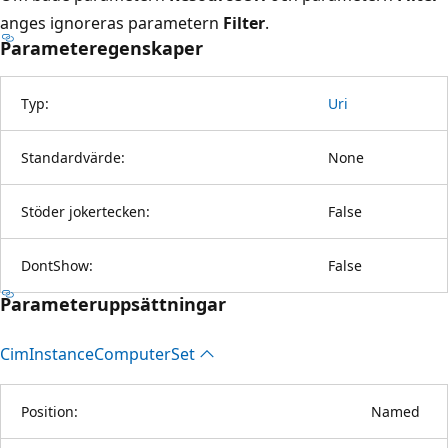
anges ignoreras parametern
Filter
.
Parameteregenskaper
Typ:
Uri
Standardvärde:
None
Stöder jokertecken:
False
DontShow:
False
Parameteruppsättningar
Cim
Instance
Computer
Set
Position:
Named