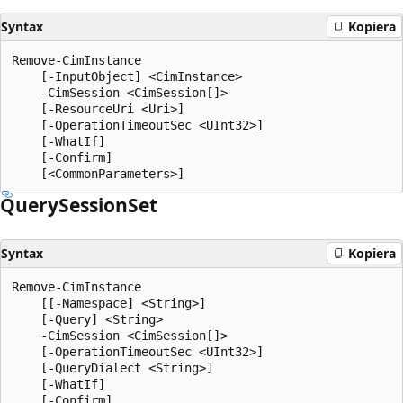
Syntax
Kopiera
Remove-CimInstance

    [-InputObject] <CimInstance>

    -CimSession <CimSession[]>

    [-ResourceUri <Uri>]

    [-OperationTimeoutSec <UInt32>]

    [-WhatIf]

    [-Confirm]

Query
Session
Set
Syntax
Kopiera
Remove-CimInstance

    [[-Namespace] <String>]

    [-Query] <String>

    -CimSession <CimSession[]>

    [-OperationTimeoutSec <UInt32>]

    [-QueryDialect <String>]

    [-WhatIf]

    [-Confirm]
