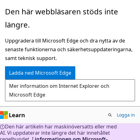
Hoppa
Den här webbläsaren stöds inte
till
längre.
huvudinnehåll
Uppgradera till Microsoft Edge och dra nytta av de
senaste funktionerna och säkerhetsuppdateringarna,
samt teknisk support.
Ladda ned Microsoft Edge
Mer information om Internet Explorer och
Microsoft Edge
Learn
Logga in
Den här artikeln har maskinöversatts eller med
AI. Vi uppdaterar inte längre det här innehållet
regelbundet. I
informationen om Microsoft-