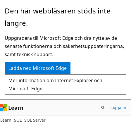
Hoppa
Den här webbläsaren stöds inte
till
längre.
huvudinnehåll
Uppgradera till Microsoft Edge och dra nytta av de
senaste funktionerna och säkerhetsuppdateringarna,
samt teknisk support.
Ladda ned Microsoft Edge
Mer information om Internet Explorer och
Microsoft Edge
Learn
Logga in
Learn
SQL
SQL Server