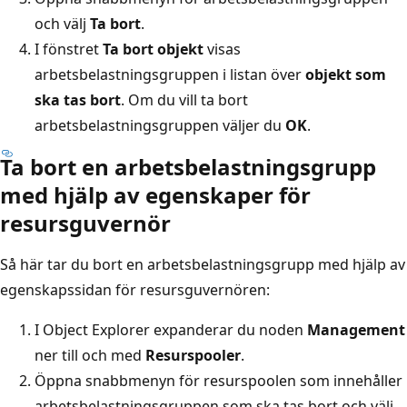
och välj
Ta bort
.
I fönstret
Ta bort objekt
visas
arbetsbelastningsgruppen i listan över
objekt som
ska tas bort
. Om du vill ta bort
arbetsbelastningsgruppen väljer du
OK
.
Ta bort en arbetsbelastningsgrupp
med hjälp av egenskaper för
resursguvernör
Så här tar du bort en arbetsbelastningsgrupp med hjälp av
egenskapssidan för resursguvernören:
I Object Explorer expanderar du noden
Management
ner till och med
Resurspooler
.
Öppna snabbmenyn för resurspoolen som innehåller
arbetsbelastningsgruppen som ska tas bort och välj