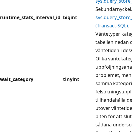
sys.query_store
Sekundärnyckel. 
runtime_stats_interval_id
bigint
sys.query_store
(Transact-SQL)
.
Väntetyper kate
tabellen nedan 
väntetiden i des
Olika väntekate
uppföljningsanal
problemet, men 
wait_category
tinyint
samma kategori l
felsökningsupple
tillhandahålla 
utöver väntetid
biten för att slu
sådana undersö