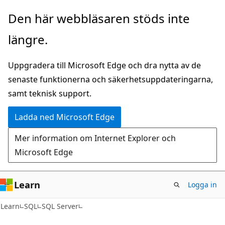
Hoppa
Den här webbläsaren stöds inte
till
längre.
huvudinnehåll
Uppgradera till Microsoft Edge och dra nytta av de
senaste funktionerna och säkerhetsuppdateringarna,
samt teknisk support.
Ladda ned Microsoft Edge
Mer information om Internet Explorer och
Microsoft Edge
Learn
Logga in
Learn
SQL
SQL Server