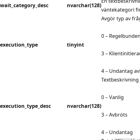
En textbeskrivni
wait_category_desc
nvarchar(128)
väntekategori fi
Avgör typ av fr
0 – Regelbunden
execution_type
tinyint
3 – Klientinitie
4 – Undantag av
Textbeskrivning 
0 – Vanlig
execution_type_desc
nvarchar(128)
3 – Avbröts
4 – Undantag