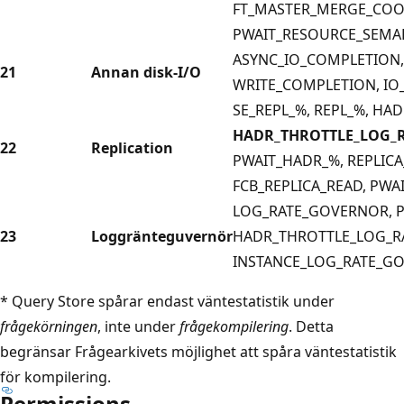
FT_MASTER_MERGE_COO
PWAIT_RESOURCE_SEMA
ASYNC_IO_COMPLETION,
21
Annan disk-I/O
WRITE_COMPLETION, IO_
SE_REPL_%, REPL_%, HA
HADR_THROTTLE_LOG_
22
Replication
PWAIT_HADR_%, REPLICA
FCB_REPLICA_READ, PWA
LOG_RATE_GOVERNOR, 
23
Loggränteguvernör
HADR_THROTTLE_LOG_R
INSTANCE_LOG_RATE_GO
* Query Store spårar endast väntestatistik under
frågekörningen
, inte under
frågekompilering
. Detta
begränsar Frågearkivets möjlighet att spåra väntestatistik
för kompilering.
Permissions