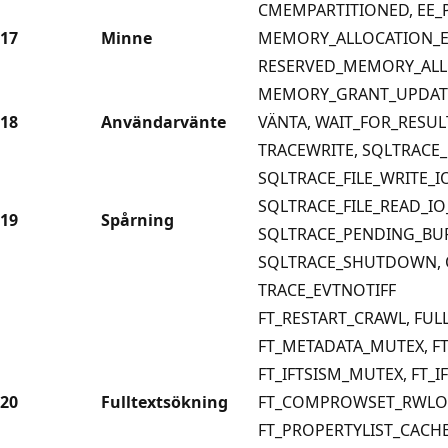
CMEMPARTITIONED, EE
17
Minne
MEMORY_ALLOCATION_E
RESERVED_MEMORY_ALL
MEMORY_GRANT_UPDAT
18
Användarvänte
VÄNTA, WAIT_FOR_RESUL
TRACEWRITE, SQLTRACE_
SQLTRACE_FILE_WRITE_
SQLTRACE_FILE_READ_I
19
Spårning
SQLTRACE_PENDING_BUF
SQLTRACE_SHUTDOWN, 
TRACE_EVTNOTIFF
FT_RESTART_CRAWL, FUL
FT_METADATA_MUTEX, FT
FT_IFTSISM_MUTEX, FT_I
20
Fulltextsökning
FT_COMPROWSET_RWLOC
FT_PROPERTYLIST_CACHE