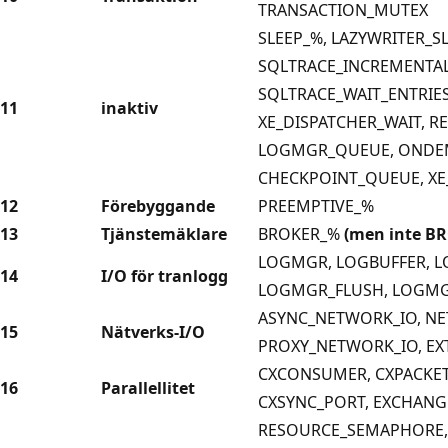
TRANSACTION_MUTEX
SLEEP_%, LAZYWRITER_S
SQLTRACE_INCREMENTAL
SQLTRACE_WAIT_ENTRIES
11
inaktiv
XE_DISPATCHER_WAIT, 
LOGMGR_QUEUE, ONDE
CHECKPOINT_QUEUE, XE
12
Förebyggande
PREEMPTIVE_%
13
Tjänstemäklare
BROKER_%
(men inte B
LOGMGR, LOGBUFFER, 
14
I/O för tranlogg
LOGMGR_FLUSH, LOGMG
ASYNC_NETWORK_IO, NE
15
Nätverks-I/O
PROXY_NETWORK_IO, EX
CXCONSUMER, CXPACKET
16
Parallellitet
CXSYNC_PORT, EXCHANG
RESOURCE_SEMAPHORE,