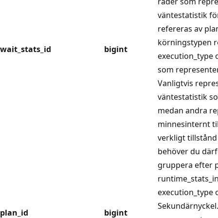
rader som repre
väntestatistik f
refereras av pla
körningstypen r
wait_stats_id
bigint
execution_type 
som representer
Vanligtvis repre
väntestatistik so
medan andra re
minnesinternt til
verkligt tillstånd
behöver du därf
gruppera efter p
runtime_stats_in
execution_type 
Sekundärnyckel. 
plan_id
bigint