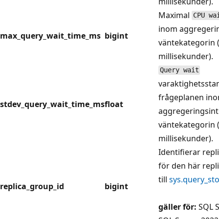
millisekunder).
Maximal
CPU wa
inom aggregerin
max_query_wait_time_ms
bigint
väntekategorin 
millisekunder).
Query wait
varaktighetssta
frågeplanen in
stdev_query_wait_time_ms
float
aggregeringsint
väntekategorin 
millisekunder).
Identifierar re
för den här rep
till
sys.query_sto
replica_group_id
bigint
gäller för:
SQL S