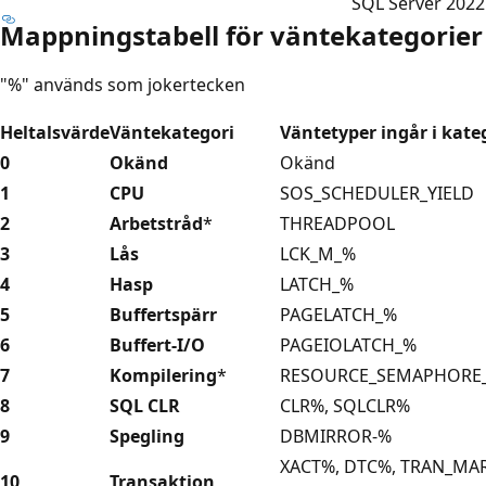
SQL Server 2022 
Mappningstabell för väntekategorier
"%" används som jokertecken
Heltalsvärde
Väntekategori
Väntetyper ingår i kate
0
Okänd
Okänd
1
CPU
SOS_SCHEDULER_YIELD
2
Arbetstråd
*
THREADPOOL
3
Lås
LCK_M_%
4
Hasp
LATCH_%
5
Buffertspärr
PAGELATCH_%
6
Buffert-I/O
PAGEIOLATCH_%
7
Kompilering
*
RESOURCE_SEMAPHORE
8
SQL CLR
CLR%, SQLCLR%
9
Spegling
DBMIRROR-%
XACT%, DTC%, TRAN_MA
10
Transaktion