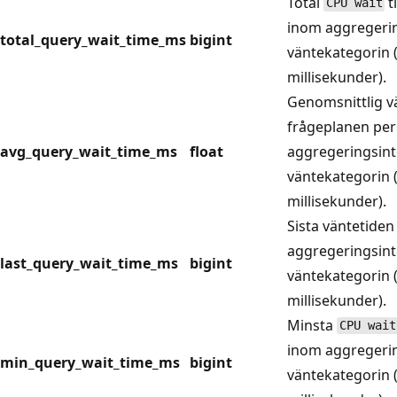
Total
t
CPU wait
inom aggregerin
total_query_wait_time_ms
bigint
väntekategorin 
millisekunder).
Genomsnittlig vä
frågeplanen per
avg_query_wait_time_ms
float
aggregeringsint
väntekategorin 
millisekunder).
Sista väntetide
aggregeringsint
last_query_wait_time_ms
bigint
väntekategorin 
millisekunder).
Minsta
CPU wait
inom aggregerin
min_query_wait_time_ms
bigint
väntekategorin 