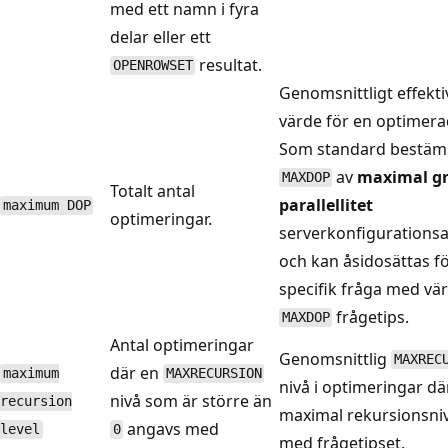
med ett namn i fyra
delar eller ett
resultat.
OPENROWSET
Genomsnittligt effekti
värde för en optimera
Som standard bestäms
av
maximal gr
MAXDOP
Totalt antal
parallellitet
maximum DOP
optimeringar.
serverkonfigurationsa
och kan åsidosättas f
specifik fråga med vär
frågetips.
MAXDOP
Antal optimeringar
Genomsnittlig
MAXREC
där en
maximum
MAXRECURSION
nivå i optimeringar dä
nivå som är större än
recursion
maximal rekursionsni
angavs med
level
0
med frågetipset.