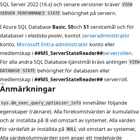
SQL Server 2022 (16.x) och senare versioner kräver
VIEW
behörighet på servern.
SERVER PERFORMANCE STATE
I Azure SQL Database
Basic
,
S0
och
S1
servicemål och för
databaser i
elastiska pooler
, kontot
serveradministratör
konto,
Microsoft Entra-administratör
konto eller
medlemskap i
##MS_ServerStateReader##
serverrollen
.
För alla andra SQL Database-tjänstmål krävs antingen
VIEW
behörighet för databasen eller
DATABASE STATE
medlemskap i
##MS_ServerStateReader##
serverroll.
Anmärkningar
innehåller följande
sys.dm_exec_query_optimizer_info
egenskaper (räknare). Alla förekomstvärden är kumulativa
och är inställda på
vid omstart av systemet. Alla värden
0
för värdefält är inställda på
vid omstart av systemet.
NULL
Alla värdekolumnvärden som anger ett medelvärde