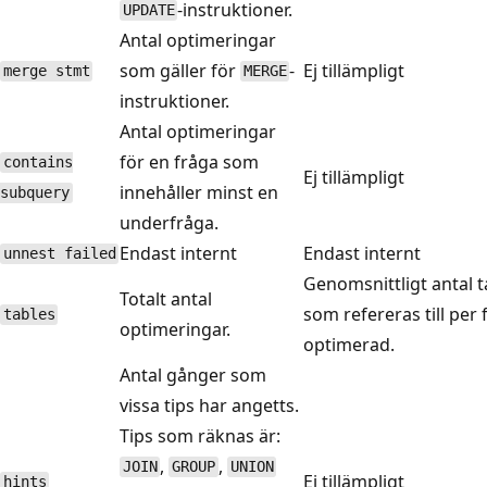
-instruktioner.
UPDATE
Antal optimeringar
som gäller för
-
Ej tillämpligt
merge stmt
MERGE
instruktioner.
Antal optimeringar
för en fråga som
contains
Ej tillämpligt
innehåller minst en
subquery
underfråga.
Endast internt
Endast internt
unnest failed
Genomsnittligt antal t
Totalt antal
som refereras till per 
tables
optimeringar.
optimerad.
Antal gånger som
vissa tips har angetts.
Tips som räknas är:
,
,
JOIN
GROUP
UNION
Ej tillämpligt
hints