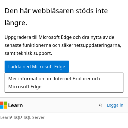
Hoppa
Den här webbläsaren stöds inte
till
längre.
huvudinnehåll
Uppgradera till Microsoft Edge och dra nytta av de
senaste funktionerna och säkerhetsuppdateringarna,
samt teknisk support.
Ladda ned Microsoft Edge
Mer information om Internet Explorer och
Microsoft Edge
Learn
Logga in
Learn
SQL
SQL Server