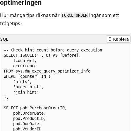
optimeringen
Hur många tips räknas när
ingår som ett
FORCE ORDER
frågetips?
SQL
Kopiera
-- Check hint count before query execution

SELECT ISNULL('', 0) AS [Before],

    [counter],

    occurrence

FROM sys.dm_exec_query_optimizer_info

WHERE [counter] IN (

    'hints',

    'order hint',

    'join hint'

);

SELECT poh.PurchaseOrderID,

    poh.OrderDate,

    pod.ProductID,

    pod.DueDate,

    poh.VendorID
