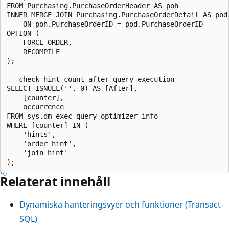
FROM Purchasing.PurchaseOrderHeader AS poh

INNER MERGE JOIN Purchasing.PurchaseOrderDetail AS pod

    ON poh.PurchaseOrderID = pod.PurchaseOrderID

OPTION (

    FORCE ORDER,

    RECOMPILE

);

-- check hint count after query execution

SELECT ISNULL('', 0) AS [After],

    [counter],

    occurrence

FROM sys.dm_exec_query_optimizer_info

WHERE [counter] IN (

    'hints',

    'order hint',

    'join hint'

Relaterat innehåll
Dynamiska hanteringsvyer och funktioner (Transact-
SQL)