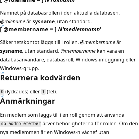
Namnet på databasrollen i den aktuella databasen.
@rolename
är
sysname
, utan standard.
[ @membername = ]
N'medlemnamn
'
Säkerhetskontot läggs till i rollen.
@membername
är
sysname
, utan standard.
@membername
kan vara en
databasanvändare, databasroll, Windows-inloggning eller
Windows-grupp.
Returnera kodvärden
(lyckades) eller
(fel).
0
1
Anmärkningar
En medlem som läggs till i en roll genom att använda
ärver behörigheterna för rollen. Om den
sp_addrolemember
nya medlemmen är en Windows-nivåchef utan