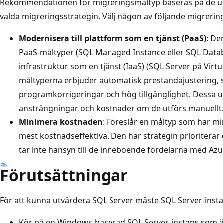
Rekommendationen för migreringsmåltyp baseras på de u
valda migreringsstrategin. Välj någon av följande migrering
Modernisera till plattform som en tjänst (PaaS)
: De
PaaS-måltyper (SQL Managed Instance eller SQL Datab
infrastruktur som en tjänst (IaaS) (SQL Server på Virt
måltyperna erbjuder automatisk prestandajustering, 
programkorrigeringar och hög tillgänglighet. Dessa
ansträngningar och kostnader om de utförs manuellt
Minimera kostnaden
: Föreslår en måltyp som har m
mest kostnadseffektiva. Den här strategin prioriter
tar inte hänsyn till de inneboende fördelarna med Az
Förutsättningar
För att kunna utvärdera SQL Server måste SQL Server-inst
Kör på en Windows-baserad SQL Server-instans som är a