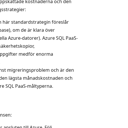
ppskattade kostnaderna och den
sstrategier:
n här standardstrategin föreslår
ase), om de är klara över
uella Azure-datorer). Azure SQL PaaS-
säkerhetskopior,
 uppgifter medför enorma
.
inst migreringsproblem och är den
ar den lägsta månadskostnaden och
ure SQL PaaS-måltyperna.
ansen:
nsluten till Azure. Följ