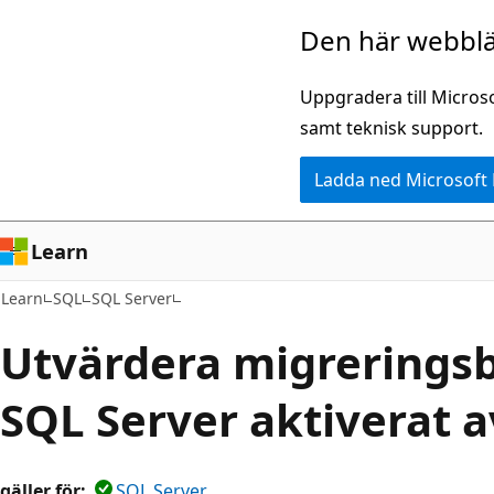
Hoppa
Den här webblä
till
huvudinnehåll
Uppgradera till Micros
samt teknisk support.
Ladda ned Microsoft
Learn
Learn
SQL
SQL Server
Utvärdera migrerings
SQL Server aktiverat a
gäller för:
SQL Server