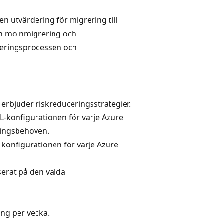
n utvärdering för migrering till
din molnmigrering och
fieringsprocessen och
 erbjuder riskreduceringsstrategier.
QL-konfigurationen för varje Azure
ningsbehoven.
a konfigurationen för varje Azure
erat på den valda
ång per vecka.