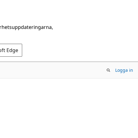
erhetsuppdateringarna,
oft Edge
Logga in