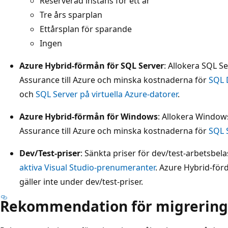
Reserverad instans för ett år
Tre års sparplan
Ettårsplan för sparande
Ingen
Azure Hybrid-förmån för SQL Server
: Allokera SQL S
Assurance till Azure och minska kostnaderna för
SQL 
och
SQL Server på virtuella Azure-datorer
.
Azure Hybrid-förmån för Windows
: Allokera Window
Assurance till Azure och minska kostnaderna för
SQL 
Dev/Test-priser
: Sänkta priser för dev/test-arbetsbela
aktiva Visual Studio-prenumeranter
. Azure Hybrid-för
gäller inte under dev/test-priser.
Rekommendation för migrerin