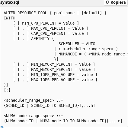
syntaxsql
Kopiera
ALTER RESOURCE POOL { pool_name | [default] }

[WITH

    ( [ MIN_CPU_PERCENT = value ]

    [ [ , ] MAX_CPU_PERCENT = value ]

    [ [ , ] CAP_CPU_PERCENT = value ]

    [ [ , ] AFFINITY {

                        SCHEDULER = AUTO

                      | ( <scheduler_range_spec> )

                      | NUMANODE = ( <NUMA_node_range_s
                      }]

    [ [ , ] MIN_MEMORY_PERCENT = value ]

    [ [ , ] MAX_MEMORY_PERCENT = value ]

    [ [ , ] MIN_IOPS_PER_VOLUME = value ]

    [ [ , ] MAX_IOPS_PER_VOLUME = value ]

)]

[;]

<scheduler_range_spec> ::=

{SCHED_ID | SCHED_ID TO SCHED_ID}[,...n]

<NUMA_node_range_spec> ::=
