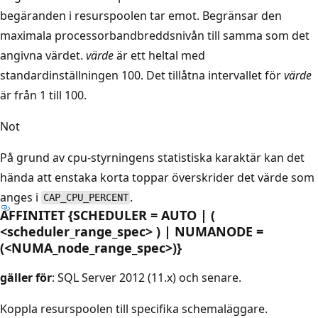
begäranden i resurspoolen tar emot. Begränsar den
maximala processorbandbreddsnivån till samma som det
angivna värdet.
värde
är ett heltal med
standardinställningen 100. Det tillåtna intervallet för
värde
är från 1 till 100.
Not
På grund av cpu-styrningens statistiska karaktär kan det
hända att enstaka korta toppar överskrider det värde som
anges i
.
CAP_CPU_PERCENT
AFFINITET {SCHEDULER = AUTO | (
<scheduler_range_spec> ) | NUMANODE =
(<NUMA_node_range_spec>)}
gäller för
: SQL Server 2012 (11.x) och senare.
Koppla resurspoolen till specifika schemaläggare.