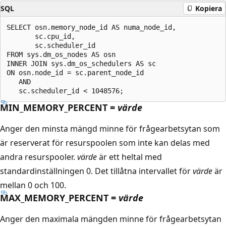
SQL
Kopiera
SELECT osn.memory_node_id AS numa_node_id,

       sc.cpu_id,

       sc.scheduler_id

FROM sys.dm_os_nodes AS osn

INNER JOIN sys.dm_os_schedulers AS sc

ON osn.node_id = sc.parent_node_id

   AND

MIN_MEMORY_PERCENT =
värde
Anger den minsta mängd minne för frågearbetsytan som
är reserverat för resurspoolen som inte kan delas med
andra resurspooler.
värde
är ett heltal med
standardinställningen 0. Det tillåtna intervallet för
värde
är
mellan 0 och 100.
MAX_MEMORY_PERCENT =
värde
Anger den maximala mängden minne för frågearbetsytan