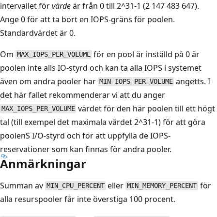
intervallet för
värde
är från 0 till 2^31-1 (2 147 483 647).
Ange 0 för att ta bort en IOPS-gräns för poolen.
Standardvärdet är 0.
Om
för en pool är inställd på 0 är
MAX_IOPS_PER_VOLUME
poolen inte alls IO-styrd och kan ta alla IOPS i systemet
även om andra pooler har
angetts. I
MIN_IOPS_PER_VOLUME
det här fallet rekommenderar vi att du anger
värdet för den här poolen till ett högt
MAX_IOPS_PER_VOLUME
tal (till exempel det maximala värdet 2^31-1) för att göra
poolenS I/O-styrd och för att uppfylla de IOPS-
reservationer som kan finnas för andra pooler.
Anmärkningar
Summan av
eller
för
MIN_CPU_PERCENT
MIN_MEMORY_PERCENT
alla resurspooler får inte överstiga 100 procent.