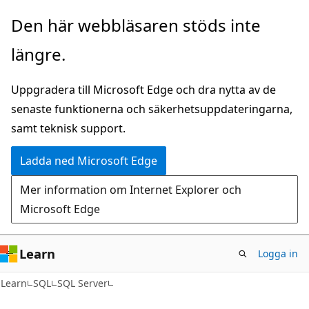
Hoppa
Den här webbläsaren stöds inte
till
längre.
huvudinnehåll
Uppgradera till Microsoft Edge och dra nytta av de
senaste funktionerna och säkerhetsuppdateringarna,
samt teknisk support.
Ladda ned Microsoft Edge
Mer information om Internet Explorer och
Microsoft Edge
Learn
Logga in
Learn
SQL
SQL Server