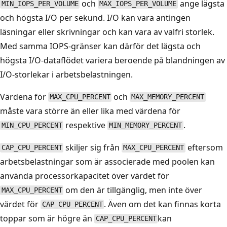
och
ange lägsta
MIN_IOPS_PER_VOLUME
MAX_IOPS_PER_VOLUME
och högsta I/O per sekund. I/O kan vara antingen
läsningar eller skrivningar och kan vara av valfri storlek.
Med samma IOPS-gränser kan därför det lägsta och
högsta I/O-dataflödet variera beroende på blandningen av
I/O-storlekar i arbetsbelastningen.
Värdena för
och
MAX_CPU_PERCENT
MAX_MEMORY_PERCENT
måste vara större än eller lika med värdena för
respektive
.
MIN_CPU_PERCENT
MIN_MEMORY_PERCENT
skiljer sig från
eftersom
CAP_CPU_PERCENT
MAX_CPU_PERCENT
arbetsbelastningar som är associerade med poolen kan
använda processorkapacitet över värdet för
om den är tillgänglig, men inte över
MAX_CPU_PERCENT
värdet för
. Även om det kan finnas korta
CAP_CPU_PERCENT
toppar som är högre än
kan
CAP_CPU_PERCENT