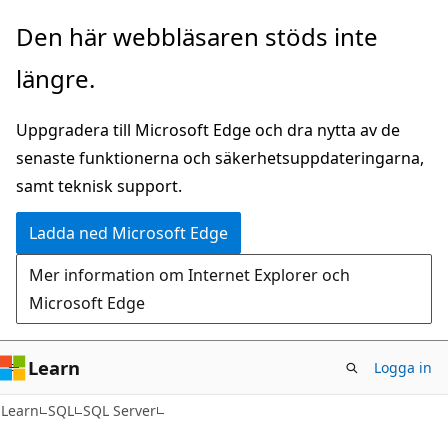
Hoppa
Den här webbläsaren stöds inte
till
längre.
huvudinnehåll
Uppgradera till Microsoft Edge och dra nytta av de
senaste funktionerna och säkerhetsuppdateringarna,
samt teknisk support.
Ladda ned Microsoft Edge
Mer information om Internet Explorer och
Microsoft Edge
Learn
Logga in
Learn
SQL
SQL Server