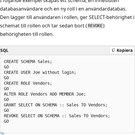
I följande exempel skapas ett schema, en innesluten
databasanvändare och en ny roll i en användardatabas.
Den lägger till användaren i rollen, ger SELECT-behörighet i
schemat till rollen och tar sedan bort (
)
REVOKE
behörigheten till rollen.
SQL
Kopiera
CREATE SCHEMA Sales;  

GO

CREATE USER Joe without login;

GO

CREATE ROLE Vendors;

GO

ALTER ROLE Vendors ADD MEMBER Joe; 

GO

GRANT SELECT ON SCHEMA :: Sales TO Vendors;

GO

REVOKE SELECT ON SCHEMA :: Sales TO Vendors;

GO
