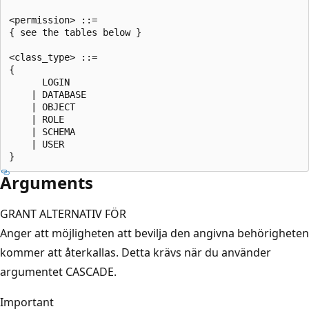
<permission> ::=  

{ see the tables below }  

<class_type> ::=  

{  

      LOGIN  

    | DATABASE  

    | OBJECT  

    | ROLE  

    | SCHEMA  

    | USER  

Arguments
GRANT ALTERNATIV FÖR
Anger att möjligheten att bevilja den angivna behörigheten
kommer att återkallas. Detta krävs när du använder
argumentet CASCADE.
Important