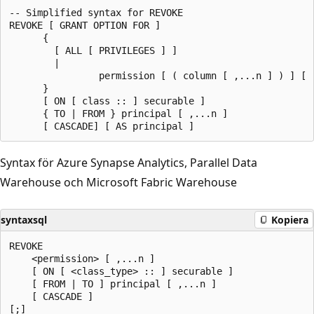
-- Simplified syntax for REVOKE  

REVOKE [ GRANT OPTION FOR ]  

      {   

        [ ALL [ PRIVILEGES ] ]  

        |  

                permission [ ( column [ ,...n ] ) ] [ ,
      }  

      [ ON [ class :: ] securable ]   

      { TO | FROM } principal [ ,...n ]   

Syntax för Azure Synapse Analytics, Parallel Data
Warehouse och Microsoft Fabric Warehouse
syntaxsql
Kopiera
REVOKE

    <permission> [ ,...n ]  

    [ ON [ <class_type> :: ] securable ]   

    [ FROM | TO ] principal [ ,...n ]  

    [ CASCADE ]  

[;]  
