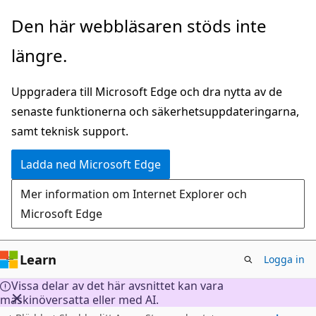
Hoppa
Den här webbläsaren stöds inte
till
längre.
huvudinnehåll
Uppgradera till Microsoft Edge och dra nytta av de
senaste funktionerna och säkerhetsuppdateringarna,
samt teknisk support.
Ladda ned Microsoft Edge
Mer information om Internet Explorer och
Microsoft Edge
Learn
Logga in
Vissa delar av det här avsnittet kan vara
maskinöversatta eller med AI.