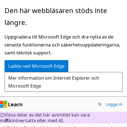
Hoppa
Den här webbläsaren stöds inte
till
längre.
huvudinnehåll
Uppgradera till Microsoft Edge och dra nytta av de
senaste funktionerna och säkerhetsuppdateringarna,
samt teknisk support.
Ladda ned Microsoft Edge
Mer information om Internet Explorer och
Microsoft Edge
Learn
Logga in
Vissa delar av det här avsnittet kan vara
maskinöversatta eller med AI.