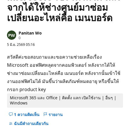
จากได้ให้ช่างศูนย์มาซ่อม
เปลี่ยนอะไหล่คือ เมนบอร์ด
Panitan Wo
แ
0
ต้
5 มิ.ย. 2569 05:16
ม
ค
ว
สวัสดีค่ะขอสอบถามและขอความช่วยเหลือเรื่อง
า
ม
Microsoft ออฟฟิศหลุดจากคอมพิวเตอร์ หลังจากได้ให้
นิ
ช่างมาซ่อมเปลี่ยนอะไหล่คือ เมนบอร์ด หลังจากนั้นเข้าใช้
ย
ม
งานออฟฟิศไม่ได้ มันขึ้นว่าผลิตภัณฑ์หมดอายุ หรือขึ้นให้
กรอก product key
Microsoft 365 และ Office | ติดตั้ง แลก เปิดใช้งาน | อื่นๆ |
Windows
1 ความคิดเห็น
รายงาน
ซ่อน
ข้อคิด
ฉันมีคําถามเดียวกัน
เห็น