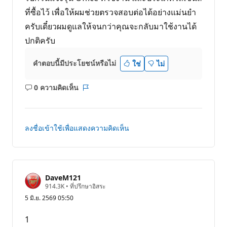
ที่ซื้อไว้ เพื่อให้ผมช่วยตรวจสอบต่อได้อย่างแม่นยำ
ครับเดี๋ยวผมดูแลให้จนกว่าคุณจะกลับมาใช้งานได้
ปกติครับ
คำตอบนี้มีประโยชน์หรือไม่
ใช่
ไม่
0 ความคิดเห็น
ไม่มี
รายงาน
ข้อคิด
เห็น
ลงชื่อเข้าใช้เพื่อแสดงความคิดเห็น
DaveM121
แ
914.3K
•
ที่ปรึกษาอิสระ
ต้
5 มิ.ย. 2569 05:50
ม
ค
ว
1
า