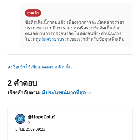
สำหรับ
คำถาม
ลบแล้ว
นี้
ข้อคิดเห็นนี้ถูกลบแล้ว เนื่องจากการละเมิดหลักจรรยา
บรรณของเรา มีการรายงานหรือระบุข้อคิดเห็นด้วย
ตนเองผ่านการตรวจหาอัตโนมัติก่อนที่จะดำเนินการ
โปรดดู
หลักจรรยาบรรณ
ของเราสำหรับข้อมูลเพิ่มเติม
ลงชื่อเข้าใช้เพื่อแสดงความคิดเห็น
2 คําตอบ
เรียงลำดับตาม:
มีประโยชน์มากที่สุด
@HopeCpluS
แ
5
ต้
5 มิ.ย. 2569 09:23
ม
ค