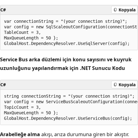
C#
Kopyala
var connectionString = "(your connection string)";

var config = new SqlScaleoutConfiguration(connectionStr
TableCount = 3,

MaxQueueLength = 50 };

Service Bus arka düzlemi için konu sayısını ve kuyruk
uzunluğunu yapılandırmak için .NET Sunucu Kodu
C#
Kopyala
string connectionString = "(your connection string)";

var config = new ServiceBusScaleoutConfiguration(connec
TopicCount = 3,

MaxQueueLength = 50 };

Arabelleğe alma
akışı, arıza durumuna giren bir akıştır.