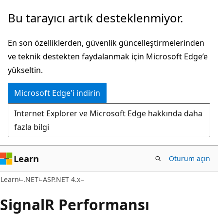
Ana
Bu tarayıcı artık desteklenmiyor.
içeriğe
atla
En son özelliklerden, güvenlik güncelleştirmelerinden
ve teknik destekten faydalanmak için Microsoft Edge’e
yükseltin.
Microsoft Edge'i indirin
Internet Explorer ve Microsoft Edge hakkında daha
fazla bilgi
Learn
Oturum açın
Learn
.NET
ASP.NET 4.x
SignalR Performansı