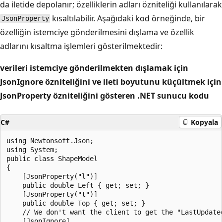
da iletide depolanır; özelliklerin adları özniteliği kullanılarak
kısaltılabilir. Aşağıdaki kod örneğinde, bir
JsonProperty
özelliğin istemciye gönderilmesini dışlama ve özellik
adlarını kısaltma işlemleri gösterilmektedir:
verileri istemciye gönderilmekten dışlamak için
JsonIgnore özniteliğini ve ileti boyutunu küçültmek için
JsonProperty özniteliğini gösteren .NET sunucu kodu
C#
Kopyala
using Newtonsoft.Json; 

using System; 

public class ShapeModel

{

    [JsonProperty("l")]

    public double Left { get; set; }

    [JsonProperty("t")]

    public double Top { get; set; }

    // We don't want the client to get the "LastUpdated
    [JsonIgnore]
