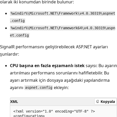
olarak iki konumdan birinde bulunur:
%windir%\Microsoft.NET\Framework\v4.0.30319\aspnet
.config
%windir%\Microsoft.NET\Framework64\v4.0.30319\aspn
et.config
SignalR performansını geliştirebilecek ASP.NET ayarları
şunlardır:
CPU başına en fazla eşzamanlı istek
sayısı: Bu ayarın
artırılması performans sorunlarını hafifletebilir. Bu
ayarı artırmak için dosyaya aşağıdaki yapılandırma
ayarını
ekleyin:
aspnet.config
XML
Kopyala
<?xml version="1.0" encoding="UTF-8" ?>

<configuration>
