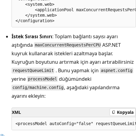
    <system.web>

        <applicationPool maxConcurrentRequestsPerC
    </system.web>

İstek Sırası Sınırı
: Toplam bağlantı sayısı ayarı
aştığında
ASP.NET
maxConcurrentRequestsPerCPU
kuyruk kullanarak istekleri azaltmaya başlar.
Kuyruğun boyutunu artırmak için ayarı artırabilirsiniz
. Bunu yapmak için
requestQueueLimit
aspnet.config
yerine
düğümündeki
processModel
, aşağıdaki yapılandırma
config/machine.config
ayarını ekleyin:
XML
Kopyala