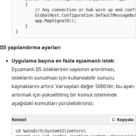
    {

        // Any connection or hub wire up and confi
        GlobalHost.Configuration.DefaultMessageBuf
        app.MapSignalR();

    }

IIS yapılandırma ayarları
Uygulama başına en fazla eşzamanlı istek
:
Eşzamanlı IIS isteklerinin sayısının artırılması,
isteklerin sunulması için kullanılabilir sunucu
kaynaklarını artırır. Varsayılan değer 5000'dir; bu ayarı
artırmak için yükseltilmiş bir komut isteminde
aşağıdaki komutları yürütebilirsiniz:
Konsol
Kopyala
cd %windir%\System32\inetsrv\
