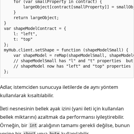
    for (var smallProperty in contract) {

        largeObject[contract[smallProperty]] = smallObj
    }

    return largeObject;

}

var shapeModelContract = {

    l: "left",

    t: "top"

};

myHub.client.setShape = function (shapeModelSmall) {

    var shapeModel = reMap(shapeModelSmall, shapeModelC
    // shapeModelSmall has "l" and "t" properties  but 
    // shapeModel now has "left" and "top" properties

Adlar, istemciden sunucuya iletilerde de aynı yöntem
kullanılarak kısaltılabilir.
İleti nesnesinin bellek ayak izini (yani ileti için kullanılan
bellek miktarını) azaltmak da performansı iyileştirebilir.
Örneğin, bir
aralığının tamamı gerekli değilse, bunun
int
yerine bir
veya
kullanılabilir.
short
byte