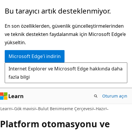
Ana
Bu tarayıcı artık desteklenmiyor.
içeriğe
atla
En son özelliklerden, güvenlik güncelleştirmelerinden
ve teknik destekten faydalanmak için Microsoft Edge’e
yükseltin.
Microsoft Edge'i indirin
Internet Explorer ve Microsoft Edge hakkında daha
fazla bilgi
Learn
Oturum açın
Learn
Gök mavisi
Bulut Benimseme Çerçevesi
Hazır
Platform otomasyonu ve