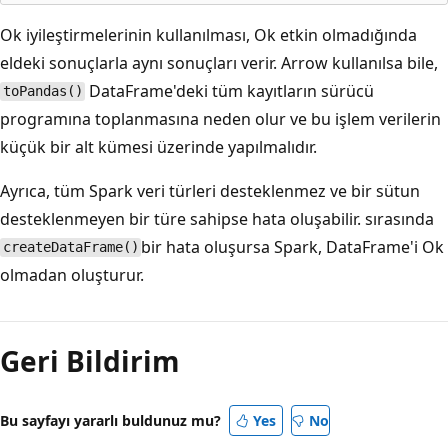
Ok iyileştirmelerinin kullanılması, Ok etkin olmadığında
eldeki sonuçlarla aynı sonuçları verir. Arrow kullanılsa bile,
DataFrame'deki tüm kayıtların sürücü
toPandas()
programına toplanmasına neden olur ve bu işlem verilerin
küçük bir alt kümesi üzerinde yapılmalıdır.
Ayrıca, tüm Spark veri türleri desteklenmez ve bir sütun
desteklenmeyen bir türe sahipse hata oluşabilir. sırasında
bir hata oluşursa Spark, DataFrame'i Ok
createDataFrame()
olmadan oluşturur.
Okuma
modu
Geri Bildirim
devre
dışı
Bu sayfayı yararlı buldunuz mu?
Yes
No