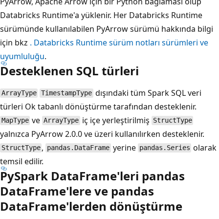
PyArrow, Apache Arrow için bir Python bağlaması olup
Databricks Runtime'a yüklenir. Her Databricks Runtime
sürümünde kullanılabilen PyArrow sürümü hakkında bilgi
için bkz
. Databricks Runtime sürüm notları sürümleri ve
uyumluluğu
.
Desteklenen SQL türleri
dışındaki tüm Spark SQL veri
ArrayType
TimestampType
türleri Ok tabanlı dönüştürme tarafından desteklenir.
ve
iç içe yerleştirilmiş
MapType
ArrayType
StructType
yalnızca PyArrow 2.0.0 ve üzeri kullanılırken desteklenir.
,
yerine
olarak
StructType
pandas.DataFrame
pandas.Series
temsil edilir.
PySpark DataFrame'leri pandas
DataFrame'lere ve pandas
DataFrame'lerden dönüştürme