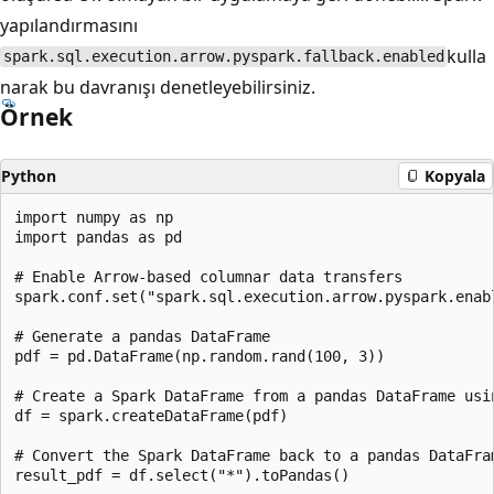
yapılandırmasını
kulla
spark.sql.execution.arrow.pyspark.fallback.enabled
narak bu davranışı denetleyebilirsiniz.
Örnek
Python
Kopyala
import numpy as np

import pandas as pd

# Enable Arrow-based columnar data transfers

spark.conf.set("spark.sql.execution.arrow.pyspark.enabl
# Generate a pandas DataFrame

pdf = pd.DataFrame(np.random.rand(100, 3))

# Create a Spark DataFrame from a pandas DataFrame usin
df = spark.createDataFrame(pdf)

# Convert the Spark DataFrame back to a pandas DataFram