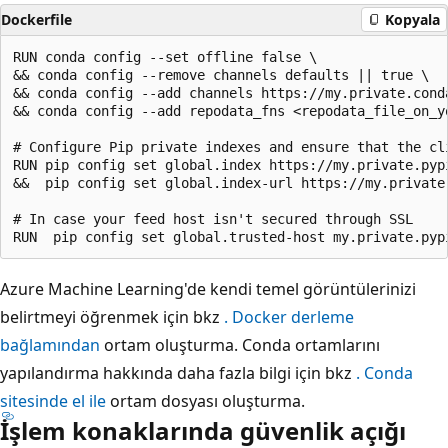
Dockerfile
Kopyala
RUN conda config --set offline false \

&& conda config --remove channels defaults || true \

&& conda config --add channels https://my.private.conda
&& conda config --add repodata_fns <repodata_file_on_yo
# Configure Pip private indexes and ensure that the cli
RUN pip config set global.index https://my.private.pypi
&&  pip config set global.index-url https://my.private
# In case your feed host isn't secured through SSL

Azure Machine Learning'de kendi temel görüntülerinizi
belirtmeyi öğrenmek için bkz
. Docker derleme
bağlamından
ortam oluşturma. Conda ortamlarını
yapılandırma hakkında daha fazla bilgi için bkz
. Conda
sitesinde el ile
ortam dosyası oluşturma.
İşlem konaklarında güvenlik açığı