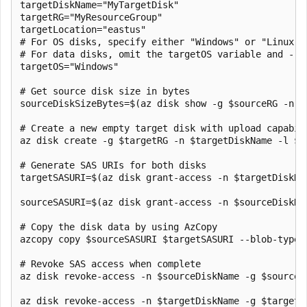
targetDiskName="MyTargetDisk"

targetRG="MyResourceGroup"

targetLocation="eastus"

# For OS disks, specify either "Windows" or "Linux"

# For data disks, omit the targetOS variable and --os
targetOS="Windows"

# Get source disk size in bytes

sourceDiskSizeBytes=$(az disk show -g $sourceRG -n $
# Create a new empty target disk with upload capabili
az disk create -g $targetRG -n $targetDiskName -l $t
# Generate SAS URIs for both disks

targetSASURI=$(az disk grant-access -n $targetDiskNa
sourceSASURI=$(az disk grant-access -n $sourceDiskNa
# Copy the disk data by using AzCopy

azcopy copy $sourceSASURI $targetSASURI --blob-type P
# Revoke SAS access when complete

az disk revoke-access -n $sourceDiskName -g $sourceRG