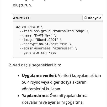
oluşturun.
Azure CLI
Kopyala
az vm create \

  --resource-group "MyResourceGroup" \

  --name "MyVM-New" \

  --image "Ubuntu2204" \

  --encryption-at-host true \

  --admin-username "azureuser" \

Veri geçişi seçenekleri için:
Uygulama verileri
: Verileri kopyalamak için
SCP, rsync veya diğer dosya aktarım
yöntemlerini kullanın.
Yapılandırma
: Önemli yapılandırma
dosyalarını ve ayarlarını çoğaltma.