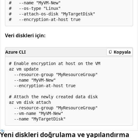
#   --name "MyVM-New"

#   --os-type "Linux"

#   --attach-os-disk "MyTargetDisk"

Veri diskleri için:
Azure CLI
Kopyala
# Enable encryption at host on the VM

az vm update

  --resource-group "MyResourceGroup"

  --name "MyVM-New"

  --encryption-at-host true

# Attach the newly created data disk

az vm disk attach

  --resource-group "MyResourceGroup"

  --vm-name "MyVM-New"

Yeni diskleri doğrulama ve yapılandırma