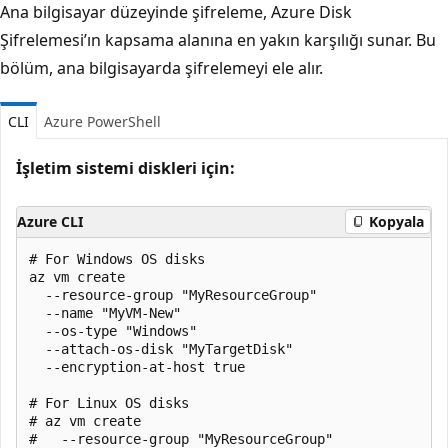
Ana bilgisayar düzeyinde şifreleme, Azure Disk
Şifrelemesi’ın kapsama alanına en yakın karşılığı sunar. Bu
bölüm, ana bilgisayarda şifrelemeyi ele alır.
CLI
Azure PowerShell
İşletim sistemi diskleri için:
Azure CLI
Kopyala
# For Windows OS disks

az vm create

  --resource-group "MyResourceGroup"

  --name "MyVM-New"

  --os-type "Windows"

  --attach-os-disk "MyTargetDisk"

  --encryption-at-host true

# For Linux OS disks

# az vm create

#   --resource-group "MyResourceGroup"
