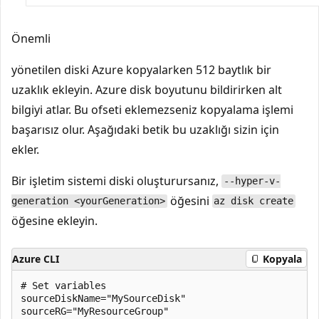
Önemli
yönetilen diski Azure kopyalarken 512 baytlık bir
uzaklık ekleyin. Azure disk boyutunu bildirirken alt
bilgiyi atlar. Bu ofseti eklemezseniz kopyalama işlemi
başarısız olur. Aşağıdaki betik bu uzaklığı sizin için
ekler.
Bir işletim sistemi diski oluşturursanız,
--hyper-v-
öğesini
generation <yourGeneration>
az disk create
öğesine ekleyin.
Azure CLI
Kopyala
# Set variables

sourceDiskName="MySourceDisk"

sourceRG="MyResourceGroup"
