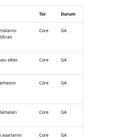
Tür
Durum
malarını
Core
GA
ldıran
ası ekler.
Core
GA
lamasını
Core
GA
tlamaları
Core
GA
 ayarlarını
Core
GA