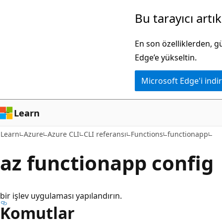
Ana
Sayfa
Bu tarayıcı artı
içeriğe
içi
atla
gezintiye
En son özelliklerden, 
atla
Edge’e yükseltin.
Microsoft Edge'i indir
Learn
Learn
Azure
Azure CLI
CLI referansı
Functions
functionapp
az functionapp config
bir işlev uygulaması yapılandırın.
Komutlar