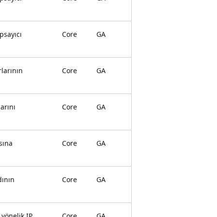
psayıcı
Core
GA
larının
Core
GA
arını
Core
GA
sına
Core
GA
dının
Core
GA
yönelik IP
Core
GA