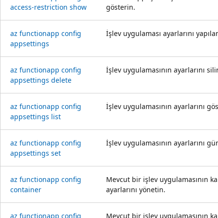
access-restriction show
gösterin.
az functionapp config
İşlev uygulaması ayarlarını yapıla
appsettings
az functionapp config
İşlev uygulamasının ayarlarını sili
appsettings delete
az functionapp config
İşlev uygulamasının ayarlarını gö
appsettings list
az functionapp config
İşlev uygulamasının ayarlarını gün
appsettings set
az functionapp config
Mevcut bir işlev uygulamasının ka
container
ayarlarını yönetin.
az functionapp config
Mevcut bir işlev uygulamasının ka