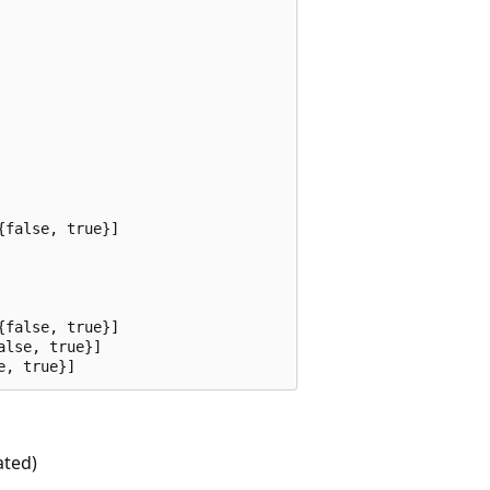
false, true}]

false, true}]

lse, true}]

e, true}]
ated)