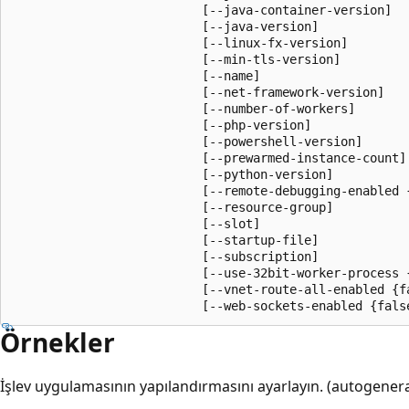
                          [--java-container-version]

                          [--java-version]

                          [--linux-fx-version]

                          [--min-tls-version]

                          [--name]

                          [--net-framework-version]

                          [--number-of-workers]

                          [--php-version]

                          [--powershell-version]

                          [--prewarmed-instance-count]

                          [--python-version]

                          [--remote-debugging-enabled {
                          [--resource-group]

                          [--slot]

                          [--startup-file]

                          [--subscription]

                          [--use-32bit-worker-process {
                          [--vnet-route-all-enabled {fa
                          [--web-sockets-enabled {fals
Örnekler
İşlev uygulamasının yapılandırmasını ayarlayın. (autogener