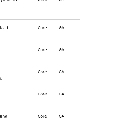
k adı
Core
GA
Core
GA
Core
GA
n.
Core
GA
sına
Core
GA