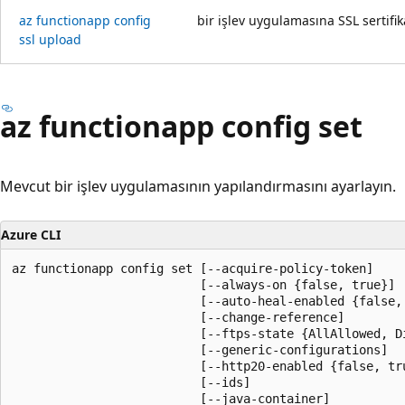
az functionapp config
bir işlev uygulamasına SSL sertifik
ssl upload
az functionapp config set
Mevcut bir işlev uygulamasının yapılandırmasını ayarlayın.
Azure CLI
az functionapp config set [--acquire-policy-token]

                          [--always-on {false, true}]

                          [--auto-heal-enabled {false, 
                          [--change-reference]

                          [--ftps-state {AllAllowed, Di
                          [--generic-configurations]

                          [--http20-enabled {false, tru
                          [--ids]

                          [--java-container]
