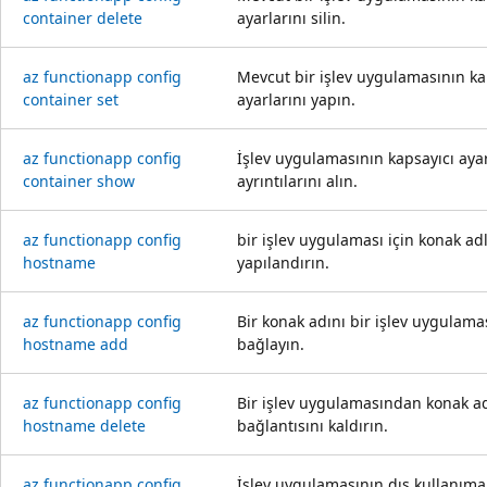
container delete
ayarlarını silin.
az functionapp config
Mevcut bir işlev uygulamasının ka
container set
ayarlarını yapın.
az functionapp config
İşlev uygulamasının kapsayıcı ayar
container show
ayrıntılarını alın.
az functionapp config
bir işlev uygulaması için konak adl
hostname
yapılandırın.
az functionapp config
Bir konak adını bir işlev uygulama
hostname add
bağlayın.
az functionapp config
Bir işlev uygulamasından konak a
hostname delete
bağlantısını kaldırın.
az functionapp config
İşlev uygulamasının dış kullanıma 