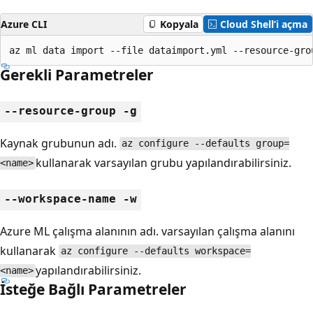
Azure CLI
Kopyala
Cloud Shell’i açma
az ml data import --file dataimport.yml --resource-gro
Gerekli Parametreler
--resource-group -g
Kaynak grubunun adı.
az configure --defaults group=
kullanarak varsayılan grubu yapılandırabilirsiniz.
<name>
--workspace-name -w
Azure ML çalışma alanının adı. varsayılan çalışma alanını
kullanarak
az configure --defaults workspace=
yapılandırabilirsiniz.
<name>
İsteğe Bağlı Parametreler