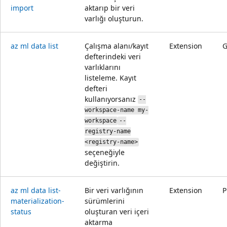
import
aktarıp bir veri
varlığı oluşturun.
az ml data list
Çalışma alanı/kayıt
Extension
defterindeki veri
varlıklarını
listeleme. Kayıt
defteri
kullanıyorsanız
--
workspace-name my-
workspace
--
registry-name
<registry-name>
seçeneğiyle
değiştirin.
az ml data list-
Bir veri varlığının
Extension
P
materialization-
sürümlerini
status
oluşturan veri içeri
aktarma