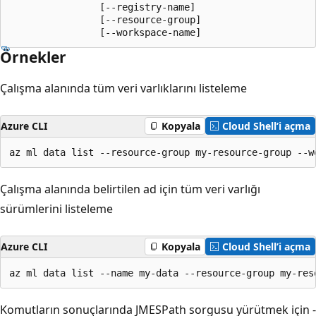
                [--registry-name]

                [--resource-group]

                [--workspace-name]
Örnekler
Çalışma alanında tüm veri varlıklarını listeleme
Azure CLI
Kopyala
Cloud Shell’i açma
az ml data list --resource-group my-resource-group --w
Çalışma alanında belirtilen ad için tüm veri varlığı
sürümlerini listeleme
Azure CLI
Kopyala
Cloud Shell’i açma
az ml data list --name my-data --resource-group my-res
Komutların sonuçlarında JMESPath sorgusu yürütmek için -