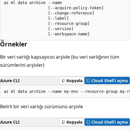
az ml data archive --name

                   [--acquire-policy-token]

                   [--change-reference]

                   [--label]

                   [--resource-group]

                   [--version]

                   [--workspace-name]
Örnekler
Bir veri varlığı kapsayıcısı arşivle (bu veri varlığının tüm
sürümlerini arşivler)
Azure CLI
Kopyala
Cloud Shell’i açma
az ml data archive --name my-env --resource-group my-r
Belirli bir veri varlığı sürümünü arşivle
Azure CLI
Kopyala
Cloud Shell’i açma