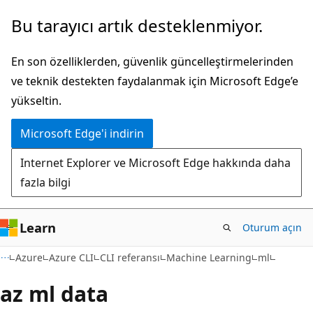
Ana
Sayfa
Bu tarayıcı artık desteklenmiyor.
içeriğe
içi
atla
gezintiye
En son özelliklerden, güvenlik güncelleştirmelerinden
atla
ve teknik destekten faydalanmak için Microsoft Edge’e
yükseltin.
Microsoft Edge'i indirin
Internet Explorer ve Microsoft Edge hakkında daha
fazla bilgi
Learn
Oturum açın
Azure
Azure CLI
CLI referansı
Machine Learning
ml
az ml data