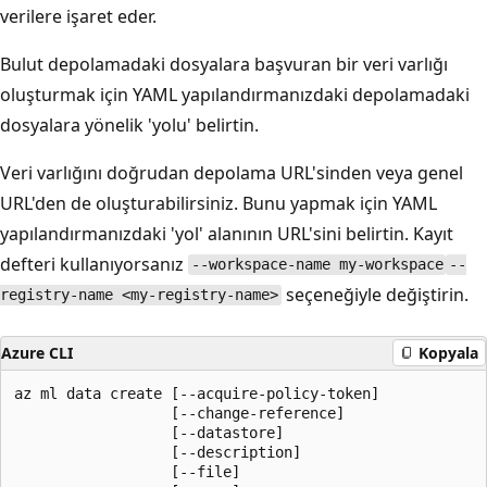
verilere işaret eder.
Bulut depolamadaki dosyalara başvuran bir veri varlığı
oluşturmak için YAML yapılandırmanızdaki depolamadaki
dosyalara yönelik 'yolu' belirtin.
Veri varlığını doğrudan depolama URL'sinden veya genel
URL'den de oluşturabilirsiniz. Bunu yapmak için YAML
yapılandırmanızdaki 'yol' alanının URL'sini belirtin. Kayıt
defteri kullanıyorsanız
--workspace-name my-workspace
--
seçeneğiyle değiştirin.
registry-name <my-registry-name>
Azure CLI
Kopyala
az ml data create [--acquire-policy-token]

                  [--change-reference]

                  [--datastore]

                  [--description]

                  [--file]
