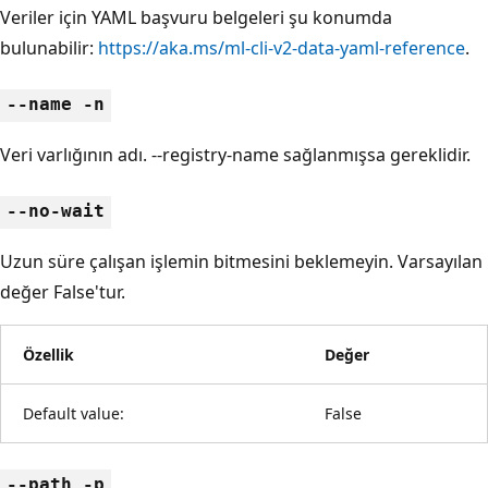
Veriler için YAML başvuru belgeleri şu konumda
bulunabilir:
https://aka.ms/ml-cli-v2-data-yaml-reference
.
--name -n
Veri varlığının adı. --registry-name sağlanmışsa gereklidir.
--no-wait
Uzun süre çalışan işlemin bitmesini beklemeyin. Varsayılan
değer False'tur.
Özellik
Değer
Default value:
False
--path -p