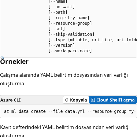
                  [--name]

                  [--no-wait]

                  [--path]

                  [--registry-name]

                  [--resource-group]

                  [--set]

                  [--skip-validation]

                  [--type {mltable, uri_file, uri_folde
                  [--version]

                  [--workspace-name]
Örnekler
Çalışma alanında YAML belirtim dosyasından veri varlığı
oluşturma
Azure CLI
Kopyala
Cloud Shell’i açma
az ml data create --file data.yml --resource-group my-
Kayıt defterindeki YAML belirtim dosyasından veri varlığı
oluşturma