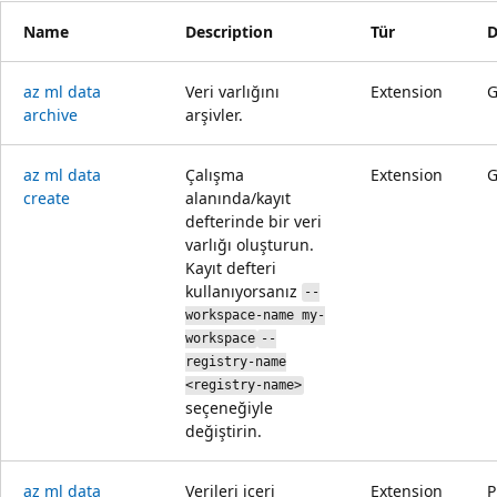
Name
Description
Tür
az ml data
Veri varlığını
Extension
archive
arşivler.
az ml data
Çalışma
Extension
create
alanında/kayıt
defterinde bir veri
varlığı oluşturun.
Kayıt defteri
kullanıyorsanız
--
workspace-name my-
workspace
--
registry-name
<registry-name>
seçeneğiyle
değiştirin.
az ml data
Verileri içeri
Extension
P