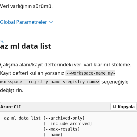
Veri varlığının sürümü.
Global Parametreler
az ml data list
Çalışma alanı/kayıt defterindeki veri varlıklarını listeleme.
Kayıt defteri kullanıyorsanız
--workspace-name my-
seçeneğiyle
workspace
--registry-name <registry-name>
değiştirin.
Azure CLI
Kopyala
az ml data list [--archived-only]

                [--include-archived]

                [--max-results]

                [--name]
