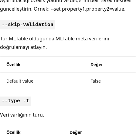
Ayarlanacağı özellik yolunu ve değerini belirterek nesneyi
güncelleştirin. Örnek: --set property1.property2=value.
--skip-validation
Tür MLTable olduğunda MLTable meta verilerini
doğrulamayı atlayın.
Özellik
Değer
Default value:
False
--type -t
Veri varlığının türü.
Özellik
Değer