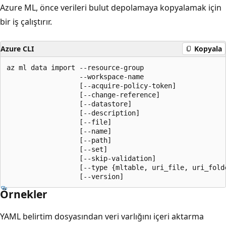
Azure ML, önce verileri bulut depolamaya kopyalamak için
bir iş çalıştırır.
Azure CLI
Kopyala
az ml data import --resource-group

                  --workspace-name

                  [--acquire-policy-token]

                  [--change-reference]

                  [--datastore]

                  [--description]

                  [--file]

                  [--name]

                  [--path]

                  [--set]

                  [--skip-validation]

                  [--type {mltable, uri_file, uri_folde
                  [--version]
Örnekler
YAML belirtim dosyasından veri varlığını içeri aktarma