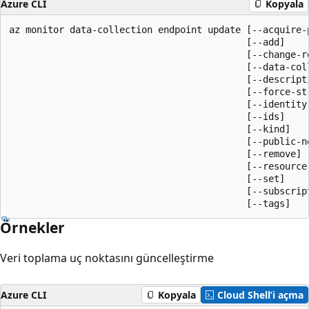
Azure CLI
Kopyala
az monitor data-collection endpoint update [--acquire-p
                                           [--add]

                                           [--change-re
                                           [--data-coll
                                           [--descripti
                                           [--force-st
                                           [--identity]
                                           [--ids]

                                           [--kind]

                                           [--public-ne
                                           [--remove]

                                           [--resource-
                                           [--set]

                                           [--subscript
                                           [--tags]
Örnekler
Veri toplama uç noktasını güncelleştirme
Azure CLI
Kopyala
Cloud Shell’i açma