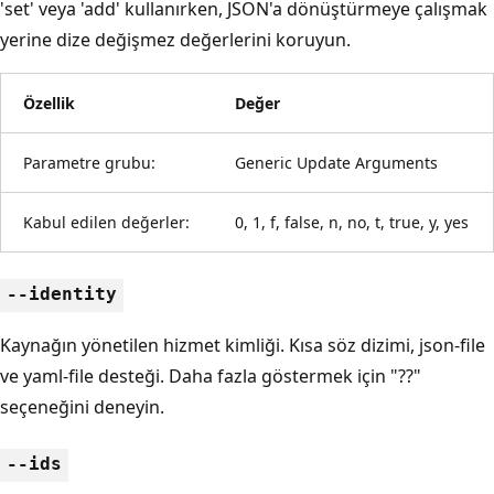
'set' veya 'add' kullanırken, JSON'a dönüştürmeye çalışmak
yerine dize değişmez değerlerini koruyun.
Özellik
Değer
Parametre grubu:
Generic Update Arguments
Kabul edilen değerler:
0, 1, f, false, n, no, t, true, y, yes
--identity
Kaynağın yönetilen hizmet kimliği. Kısa söz dizimi, json-file
ve yaml-file desteği. Daha fazla göstermek için "??"
seçeneğini deneyin.
--ids