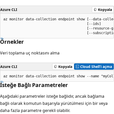
Azure CLI
Kopyala
az monitor data-collection endpoint show [--data-collec
                                         [--ids]

                                         [--resource-gr
                                         [--subscripti
Örnekler
Veri toplama uç noktasını alma
Azure CLI
Kopyala
Cloud Shell’i açma
az monitor data-collection endpoint show --name "myCol
İsteğe Bağlı Parametreler
Aşağıdaki parametreler isteğe bağlıdır, ancak bağlama
bağlı olarak komutun başarıyla yürütülmesi için bir veya
daha fazla parametre gerekli olabilir.