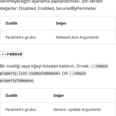
verilmeyeceğini ayarlama yapılandırması. İzin verilen
değerler: Disabled, Enabled, SecuredByPerimeter.
Özellik
Değer
Parametre grubu:
Network Acls Arguments
--remove
Bir özelliği veya öğeyi listeden kaldırın. Örnek:
--remove
OR
property.list <indexToRemove>
--remove
.
propertyToRemove
Özellik
Değer
Parametre grubu:
Generic Update Arguments