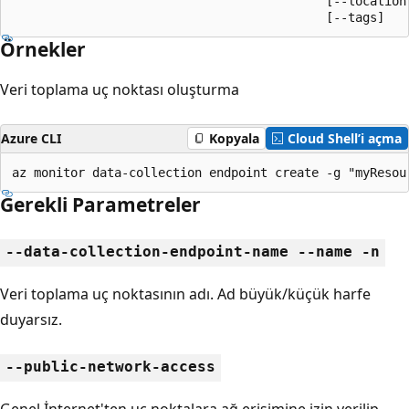
                                           [--location]
                                           [--tags]
Örnekler
Veri toplama uç noktası oluşturma
Azure CLI
Kopyala
Cloud Shell’i açma
az monitor data-collection endpoint create -g "myResou
Gerekli Parametreler
--data-collection-endpoint-name --name -n
Veri toplama uç noktasının adı. Ad büyük/küçük harfe
duyarsız.
--public-network-access
Genel İnternet'ten uç noktalara ağ erişimine izin verilip