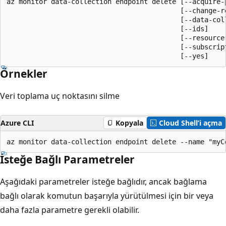
az monitor data-collection endpoint delete [--acquire-p
                                           [--change-re
                                           [--data-coll
                                           [--ids]

                                           [--resource-
                                           [--subscript
                                           [--yes]
Örnekler
Veri toplama uç noktasını silme
Azure CLI
Kopyala
Cloud Shell’i açma
az monitor data-collection endpoint delete --name "myC
İsteğe Bağlı Parametreler
Aşağıdaki parametreler isteğe bağlıdır, ancak bağlama
bağlı olarak komutun başarıyla yürütülmesi için bir veya
daha fazla parametre gerekli olabilir.