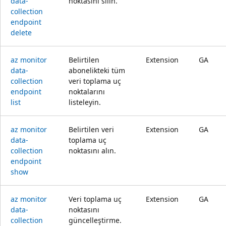
data-
noktasını silin.
collection
endpoint
delete
az monitor
Belirtilen
Extension
GA
data-
abonelikteki tüm
collection
veri toplama uç
endpoint
noktalarını
list
listeleyin.
az monitor
Belirtilen veri
Extension
GA
data-
toplama uç
collection
noktasını alın.
endpoint
show
az monitor
Veri toplama uç
Extension
GA
data-
noktasını
collection
güncelleştirme.