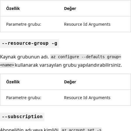
Özellik
Değer
Parametre grubu:
Resource Id Arguments
--resource-group -g
Kaynak grubunun adı.
az configure --defaults group=
kullanarak varsayılan grubu yapılandırabilirsiniz.
<name>
Özellik
Değer
Parametre grubu:
Resource Id Arguments
--subscription
Aboneliğin adı veya kimliği.
az account set -s