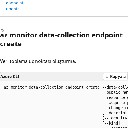
endpoint
update
az monitor data-collection endpoint
create
Veri toplama uç noktası oluşturma.
Azure CLI
Kopyala
az monitor data-collection endpoint create --data-colle
                                           --public-net
                                           --resource-g
                                           [--acquire-p
                                           [--change-re
                                           [--descripti
                                           [--identity]
                                           [--kind]
