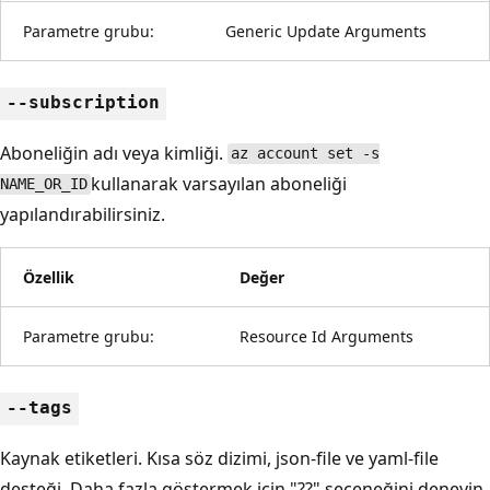
Parametre grubu:
Generic Update Arguments
--subscription
Aboneliğin adı veya kimliği.
az account set -s
kullanarak varsayılan aboneliği
NAME_OR_ID
yapılandırabilirsiniz.
Özellik
Değer
Parametre grubu:
Resource Id Arguments
--tags
Kaynak etiketleri. Kısa söz dizimi, json-file ve yaml-file
desteği. Daha fazla göstermek için "??" seçeneğini deneyin.