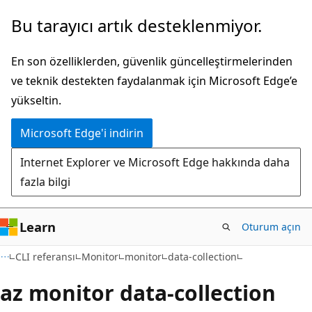
Ana
Sayfa
Bu tarayıcı artık desteklenmiyor.
içeriğe
içi
atla
gezintiye
En son özelliklerden, güvenlik güncelleştirmelerinden
atla
ve teknik destekten faydalanmak için Microsoft Edge’e
yükseltin.
Microsoft Edge'i indirin
Internet Explorer ve Microsoft Edge hakkında daha
fazla bilgi
Learn
Oturum açın
CLI referansı
Monitor
monitor
data-collection
az monitor data-collection