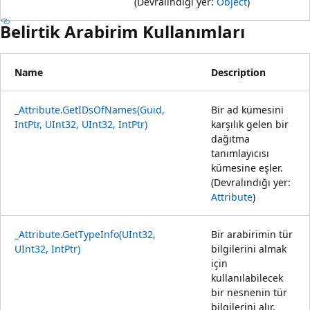
(Devralındığı yer:
Object
)
Belirtik Arabirim Kullanımları
Name
Description
_Attribute.GetIDsOfNames(Guid,
Bir ad kümesini
IntPtr, UInt32, UInt32, IntPtr)
karşılık gelen bir
dağıtma
tanımlayıcısı
kümesine eşler.
(Devralındığı yer:
Attribute
)
_Attribute.GetTypeInfo(UInt32,
Bir arabirimin tür
UInt32, IntPtr)
bilgilerini almak
için
kullanılabilecek
bir nesnenin tür
bilgilerini alır.