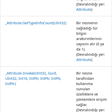
(Devralındığı yer:
Attribute
)
_Attribute.GetTypeInfoCount(UInt32)
Bir nesnenin
sağladığı tür
bilgisi
arabirimlerinin
sayısını alır (0 ya
da 1).
(Devralındığı yer:
Attribute
)
_Attribute.Invoke(UInt32, Guid,
Bir nesne
UInt32, Int16, IntPtr, IntPtr, IntPtr,
tarafından
IntPtr)
kullanıma
sunulan
özelliklere ve
yöntemlere erişim
sağlar.
(Devralındığı yer: