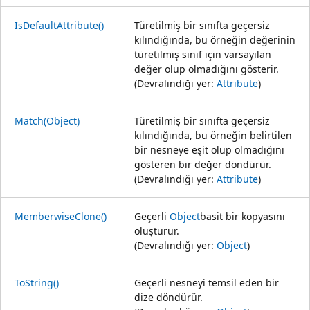
IsDefaultAttribute()
Türetilmiş bir sınıfta geçersiz
kılındığında, bu örneğin değerinin
türetilmiş sınıf için varsayılan
değer olup olmadığını gösterir.
(Devralındığı yer:
Attribute
)
Match(Object)
Türetilmiş bir sınıfta geçersiz
kılındığında, bu örneğin belirtilen
bir nesneye eşit olup olmadığını
gösteren bir değer döndürür.
(Devralındığı yer:
Attribute
)
MemberwiseClone()
Geçerli
Object
basit bir kopyasını
oluşturur.
(Devralındığı yer:
Object
)
ToString()
Geçerli nesneyi temsil eden bir
dize döndürür.