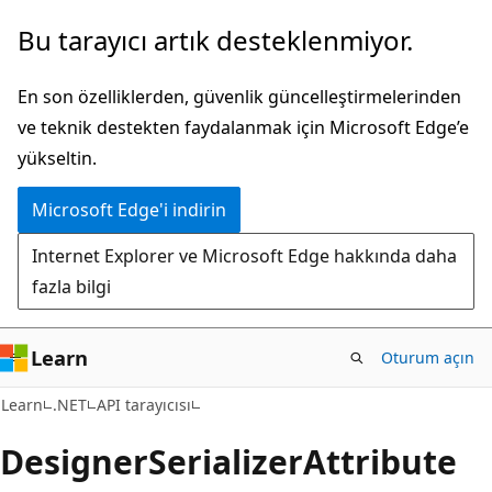
Ana
Sayfa
Bu tarayıcı artık desteklenmiyor.
içeriğe
içi
atla
gezintiye
En son özelliklerden, güvenlik güncelleştirmelerinden
atla
ve teknik destekten faydalanmak için Microsoft Edge’e
yükseltin.
Microsoft Edge'i indirin
Internet Explorer ve Microsoft Edge hakkında daha
fazla bilgi
Learn
Oturum açın
C#
Learn
.NET
API tarayıcısı
Designer
Serializer
Attribute