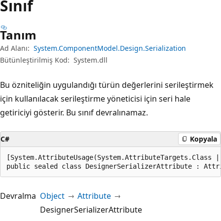
Sınıf
Tanım
Ad Alanı:
System.ComponentModel.Design.Serialization
Bütünleştirilmiş Kod:
System.dll
Bu özniteliğin uygulandığı türün değerlerini serileştirmek
için kullanılacak serileştirme yöneticisi için seri hale
getiriciyi gösterir. Bu sınıf devralınamaz.
C#
Kopyala
[System.AttributeUsage(System.AttributeTargets.Class |
public sealed class DesignerSerializerAttribute : Attr
Devralma
Object
Attribute
DesignerSerializerAttribute