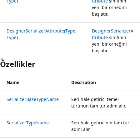
Type)
ttribute
sınıfının
yeni bir örneğini
başlatır.
DesignerSerializerAttribute(Type,
DesignerSerializerA
Type)
ttribute
sınıfının
yeni bir örneğini
başlatır.
Özellikler
Name
Description
SerializerBaseTypeName
Seri hale getirici temel
türünün tam tür adını alır.
SerializerTypeName
Seri hale getiricinin tam tür
adını alır.