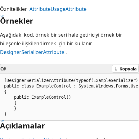
Öznitelikler
AttributeUsageAttribute
Örnekler
Aşağıdaki kod, örnek bir seri hale getiriciyi örnek bir
bileşenle ilişkilendirmek için bir kullanır
DesignerSerializerAttribute
.
C#
Kopyala
[DesignerSerializerAttribute(typeof(ExampleSerializer),
public class ExampleControl : System.Windows.Forms.User
{

    public ExampleControl()

    {

    }

Açıklamalar