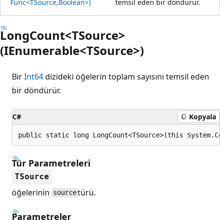
Func<TSource,Boolean>)
temsil eden bir döndürür.
LongCount<TSource>
(IEnumerable<TSource>)
Bir
Int64
dizideki öğelerin toplam sayısını temsil eden
bir döndürür.
C#
Kopyala
public static long LongCount<TSource>(this System.C
Tür Parametreleri
TSource
öğelerinin
türü.
source
Parametreler