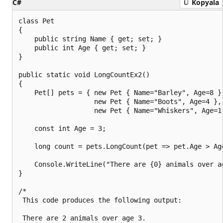
C#
Kopyala
class Pet

{

    public string Name { get; set; }

    public int Age { get; set; }

}

public static void LongCountEx2()

{

    Pet[] pets = { new Pet { Name="Barley", Age=8 },
                   new Pet { Name="Boots", Age=4 },

                   new Pet { Name="Whiskers", Age=1 
    const int Age = 3;

    long count = pets.LongCount(pet => pet.Age > Age
    Console.WriteLine("There are {0} animals over ag
}

/*

 This code produces the following output:

 There are 2 animals over age 3.
