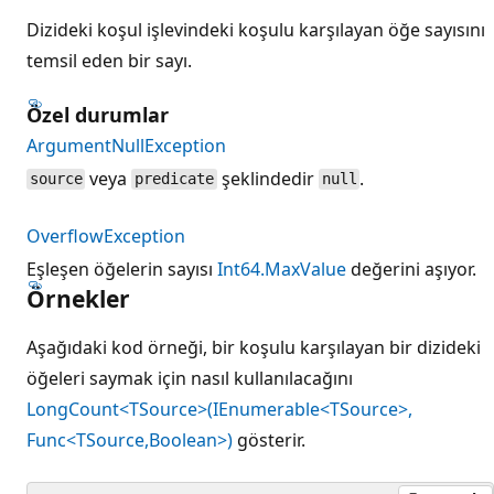
Dizideki koşul işlevindeki koşulu karşılayan öğe sayısını
temsil eden bir sayı.
Özel durumlar
ArgumentNullException
veya
şeklindedir
.
source
predicate
null
OverflowException
Eşleşen öğelerin sayısı
Int64.MaxValue
değerini aşıyor.
Örnekler
Aşağıdaki kod örneği, bir koşulu karşılayan bir dizideki
öğeleri saymak için nasıl kullanılacağını
LongCount<TSource>(IEnumerable<TSource>,
Func<TSource,Boolean>)
gösterir.