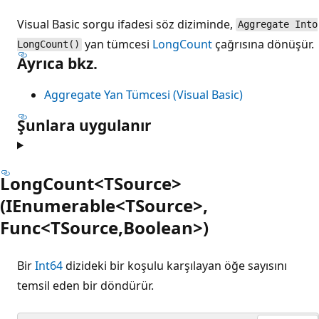
Visual Basic sorgu ifadesi söz diziminde,
Aggregate Into
yan tümcesi
LongCount
çağrısına dönüşür.
LongCount()
Ayrıca bkz.
Aggregate Yan Tümcesi (Visual Basic)
Şunlara uygulanır
LongCount<TSource>
(IEnumerable<TSource>,
Func<TSource,Boolean>)
Bir
Int64
dizideki bir koşulu karşılayan öğe sayısını
temsil eden bir döndürür.