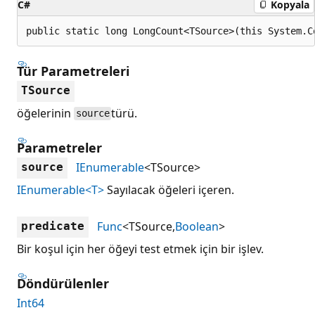
C#
Kopyala
public static long LongCount<TSource>(this System.C
Tür Parametreleri
TSource
öğelerinin
türü.
source
Parametreler
IEnumerable
<TSource>
source
IEnumerable<T>
Sayılacak öğeleri içeren.
Func
<TSource,
Boolean
>
predicate
Bir koşul için her öğeyi test etmek için bir işlev.
Döndürülenler
Int64