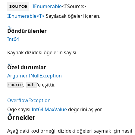
IEnumerable
<TSource>
source
IEnumerable<T>
Sayılacak öğeleri içeren.
Döndürülenler
Int64
Kaynak dizideki öğelerin sayısı.
Özel durumlar
ArgumentNullException
,
'e eşittir.
source
null
OverflowException
Öğe sayısı
Int64.MaxValue
değerini aşıyor.
Örnekler
Aşağıdaki kod örneği, dizideki öğeleri saymak için nasıl