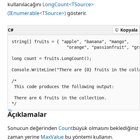
kullanılacağını
LongCount<TSource>
(IEnumerable<TSource>)
gösterir.
C#
Kopyala
string[] fruits = { "apple", "banana", "mango",

                      "orange", "passionfruit", "gra
long count = fruits.LongCount();

Console.WriteLine("There are {0} fruits in the colle
/*

 This code produces the following output:

 There are 6 fruits in the collection.

Açıklamalar
Sonucun değerinden
Count
büyük olmasını beklediğiniz
zaman yerine
MaxValue
bu yöntemi kullanın.