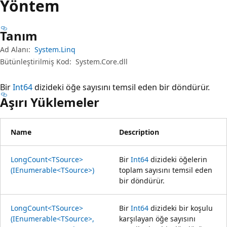
Yöntem
Tanım
Ad Alanı:
System.Linq
Bütünleştirilmiş Kod:
System.Core.dll
Bir
Int64
dizideki öğe sayısını temsil eden bir döndürür.
Aşırı Yüklemeler
Name
Description
LongCount<TSource>
Bir
Int64
dizideki öğelerin
(IEnumerable<TSource>)
toplam sayısını temsil eden
bir döndürür.
LongCount<TSource>
Bir
Int64
dizideki bir koşulu
(IEnumerable<TSource>,
karşılayan öğe sayısını