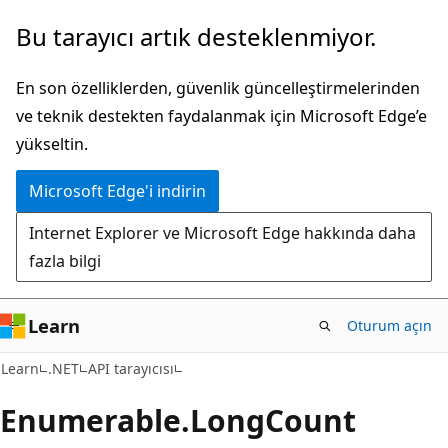
Ana
Sayfa
Bu tarayıcı artık desteklenmiyor.
içeriğe
içi
atla
gezintiye
En son özelliklerden, güvenlik güncelleştirmelerinden
atla
ve teknik destekten faydalanmak için Microsoft Edge’e
yükseltin.
Microsoft Edge'i indirin
Internet Explorer ve Microsoft Edge hakkında daha
fazla bilgi
Learn
Oturum açın
C#
Learn
.NET
API tarayıcısı
Enumerable.
Long
Count