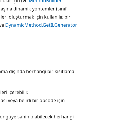
ular için (ve
MethodBuilder
 başına dinamik yöntemler (sınıf
eri oluşturmak için kullanılır. bir
ve
DynamicMethod.GetILGenerator
ama dışında herhangi bir kısıtlama
eri içerebilir.
ı veya belirli bir opcode için
 döngüye sahip olabilecek herhangi