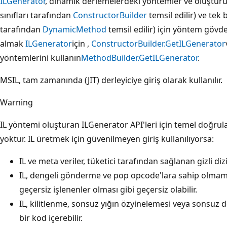
ILGenerator
, dinamik derlemelerdeki yöntemler ve oluşturuc
sınıfları tarafından
ConstructorBuilder
temsil edilir) ve tek
tarafından
DynamicMethod
temsil edilir) için yöntem gövdel
almak
ILGenerator
için ,
ConstructorBuilder.GetILGenerator
yöntemlerini kullanın
MethodBuilder.GetILGenerator
.
MSIL, tam zamanında (JIT) derleyiciye giriş olarak kullanılır.
Warning
IL yöntemi oluşturan ILGenerator API'leri için temel doğrul
yoktur. IL üretmek için güvenilmeyen giriş kullanılıyorsa:
IL ve meta veriler, tüketici tarafından sağlanan gizli dizil
IL, dengeli gönderme ve pop opcode'lara sahip olmamas
geçersiz işlenenler olması gibi geçersiz olabilir.
IL, kilitlenme, sonsuz yığın özyinelemesi veya sonsuz
bir kod içerebilir.