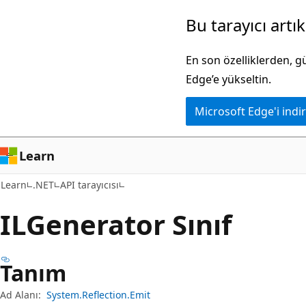
Ana
Sayfa
Bu tarayıcı artı
içeriğe
içi
atla
gezintiye
En son özelliklerden, 
atla
Edge’e yükseltin.
Microsoft Edge'i indir
Learn
Learn
.NET
API tarayıcısı
ILGenerator Sınıf
Tanım
Ad Alanı:
System.Reflection.Emit