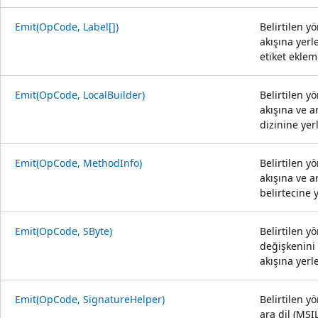
Emit(OpCode, Label[])
Belirtilen y
akışına yerl
etiket ekleme
Emit(OpCode, LocalBuilder)
Belirtilen y
akışına ve a
dizinine yerl
Emit(OpCode, MethodInfo)
Belirtilen y
akışına ve 
belirtecine y
Emit(OpCode, SByte)
Belirtilen y
değişkenini 
akışına yerle
Emit(OpCode, SignatureHelper)
Belirtilen y
ara dil (MSIL