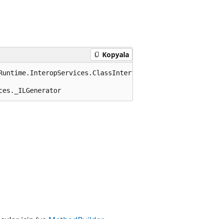
Kopyala
Runtime.InteropServices.ClassInterfaceType.None)]

ces._ILGenerator