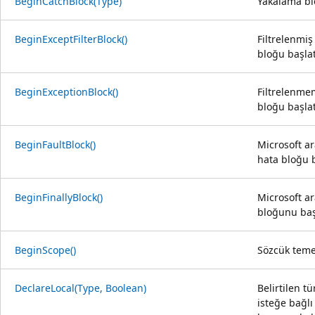
BeginCatchBlock(Type)
Yakalama bl
BeginExceptFilterBlock()
Filtrelenmiş
bloğu başlat
BeginExceptionBlock()
Filtrelenme
bloğu başlat
BeginFaultBlock()
Microsoft ar
hata bloğu b
BeginFinallyBlock()
Microsoft ar
bloğunu başl
BeginScope()
Sözcük temel
DeclareLocal(Type, Boolean)
Belirtilen t
isteğe bağlı