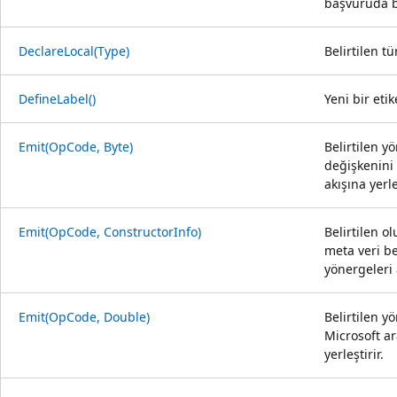
başvuruda b
DeclareLocal(Type)
Belirtilen tü
DefineLabel()
Yeni bir etike
Emit(OpCode, Byte)
Belirtilen y
değişkenini 
akışına yerle
Emit(OpCode, ConstructorInfo)
Belirtilen o
meta veri be
yönergeleri a
Emit(OpCode, Double)
Belirtilen y
Microsoft ar
yerleştirir.