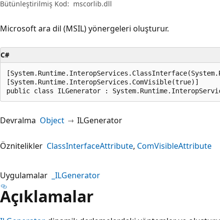
Bütünleştirilmiş Kod:
mscorlib.dll
Microsoft ara dil (MSIL) yönergeleri oluşturur.
C#
[System.Runtime.InteropServices.ClassInterface(System.
[System.Runtime.InteropServices.ComVisible(true)]

public class ILGenerator : System.Runtime.InteropServi
Devralma
Object
ILGenerator
Öznitelikler
ClassInterfaceAttribute
ComVisibleAttribute
Uygulamalar
_ILGenerator
Açıklamalar