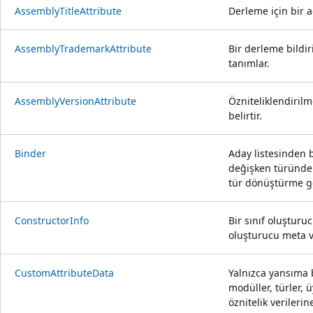
AssemblyTitleAttribute
Derleme için bir a
AssemblyTrademarkAttribute
Bir derleme bildiri
tanımlar.
AssemblyVersionAttribute
Özniteliklendiri
belirtir.
Binder
Aday listesinden 
değişken türünde
tür dönüştürme ge
ConstructorInfo
Bir sınıf oluşturu
oluşturucu meta ve
CustomAttributeData
Yalnızca yansıma 
modüller, türler, 
öznitelik verilerin