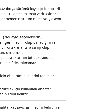
n32 dosya sürümü kaynağı için belirli
ını kullanma talimatı verir. Win32
 derlemenin sürüm numarasıyla aynı
) derleyici seçeneklerini,
n gezinilebilir olup olmadığını ve
i bir ortak anahtara sahip olup
yan, derleme için
ags
bayraklarının bit düzeyinde bir
. Bu sınıf devralınamaz.
için ek sürüm bilgilerini tanımlar.
uşturmak için kullanılan anahtar
anın adını belirtir.
nahtar kapsayıcısının adını belirtir ve