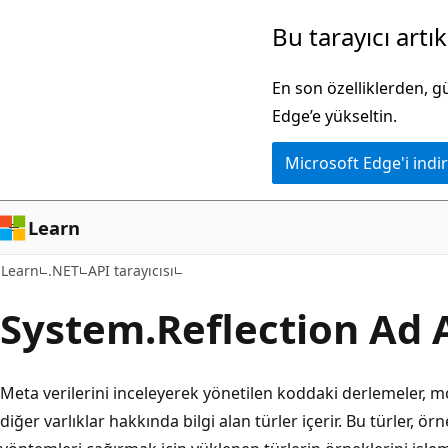
Ana
Sayfa
Bu tarayıcı artı
içeriğe
içi
atla
gezintiye
En son özelliklerden, 
atla
Edge’e yükseltin.
Microsoft Edge'i indir
Learn
Learn
.NET
API tarayıcısı
System.
Reflection Ad 
Meta verilerini inceleyerek yönetilen koddaki derlemeler, mo
diğer varlıklar hakkında bilgi alan türler içerir. Bu türler, ö