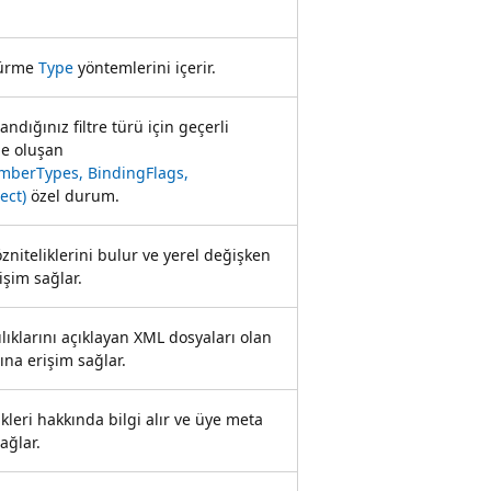
türme
Type
yöntemlerini içerir.
landığınız filtre türü için geçerli
de oluşan
berTypes, BindingFlags,
ect)
özel durum.
zniteliklerini bulur ve yerel değişken
işim sağlar.
ıklarını açıklayan XML dosyaları olan
ına erişim sağlar.
ikleri hakkında bilgi alır ve üye meta
ağlar.