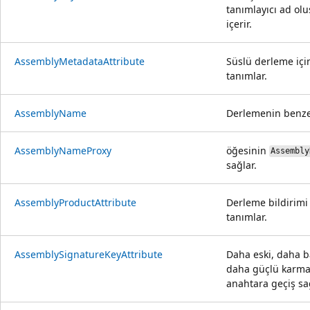
tanımlayıcı ad olu
içerir.
AssemblyMetadataAttribute
Süslü derleme için
tanımlar.
AssemblyName
Derlemenin benzers
AssemblyNameProxy
öğesinin
Assembly
sağlar.
AssemblyProductAttribute
Derleme bildirimi 
tanımlar.
AssemblySignatureKeyAttribute
Daha eski, daha b
daha güçlü karma 
anahtara geçiş sa