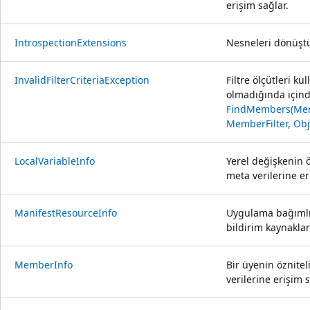
erişim sağlar.
IntrospectionExtensions
Nesneleri dönüş
InvalidFilterCriteriaException
Filtre ölçütleri kul
olmadığında için
FindMembers(Mem
MemberFilter, Obj
LocalVariableInfo
Yerel değişkenin ö
meta verilerine er
ManifestResourceInfo
Uygulama bağımlıl
bildirim kaynaklar
MemberInfo
Bir üyenin öznitel
verilerine erişim s