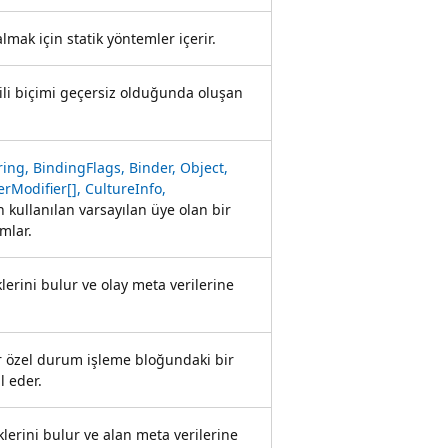
almak için statik yöntemler içerir.
kili biçimi geçersiz olduğunda oluşan
ng, BindingFlags, Binder, Object,
rModifier[], CultureInfo,
 kullanılan varsayılan üye olan bir
mlar.
klerini bulur ve olay meta verilerine
ir özel durum işleme bloğundaki bir
l eder.
iklerini bulur ve alan meta verilerine