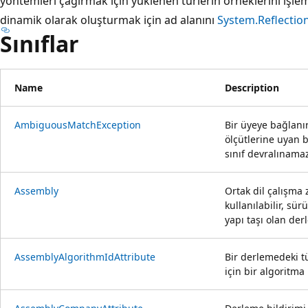
yöntemleri çağırmak için yüklenen türlerin örneklerini işlemek
dinamik olarak oluşturmak için ad alanını
System.Reflectio
Sınıflar
Name
Description
AmbiguousMatchException
Bir üyeye bağlan
ölçütlerine uyan b
sınıf devralınama
Assembly
Ortak dil çalışm
kullanılabilir, sü
yapı taşı olan der
AssemblyAlgorithmIdAttribute
Bir derlemedeki t
için bir algoritma 