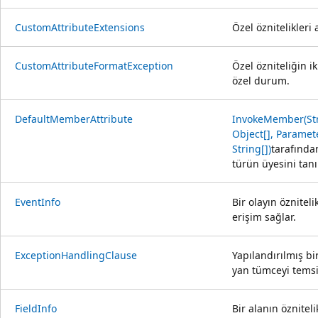
CustomAttributeExtensions
Özel öznitelikleri 
CustomAttributeFormatException
Özel özniteliğin i
özel durum.
DefaultMemberAttribute
InvokeMember(Stri
Object[], Paramete
String[])
tarafından
türün üyesini tanı
EventInfo
Bir olayın özniteli
erişim sağlar.
ExceptionHandlingClause
Yapılandırılmış b
yan tümceyi temsi
FieldInfo
Bir alanın öznitel