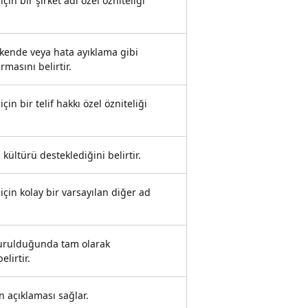
çin bir şirket adı özel özniteliği
kende veya hata ayıklama gibi
masını belirtir.
çin bir telif hakkı özel özniteliği
ültürü desteklediğini belirtir.
için kolay bir varsayılan diğer ad
urulduğunda tam olarak
lirtir.
n açıklaması sağlar.