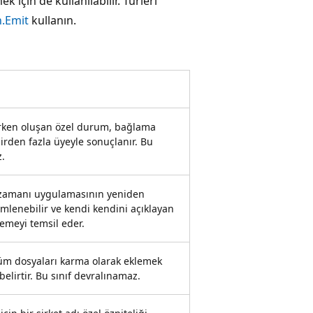
 için de kullanılabilir. Türleri
n.Emit
kullanın.
ırken oluşan özel durum, bağlama
irden fazla üyeyle sonuçlanır. Bu
z.
a zamanı uygulamasının yeniden
rümlenebilir ve kendi kendini açıklayan
lemeyi temsil eder.
üm dosyaları karma olarak eklemek
belirtir. Bu sınıf devralınamaz.