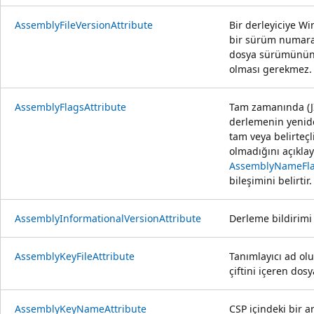
AssemblyFileVersionAttribute
Bir derleyiciye Wi
bir sürüm numaras
dosya sürümünün
olması gerekmez.
AssemblyFlagsAttribute
Tam zamanında (JIT
derlemenin yenide
tam veya belirteçl
olmadığını açıkla
AssemblyNameFl
bileşimini belirtir
AssemblyInformationalVersionAttribute
Derleme bildirimi 
AssemblyKeyFileAttribute
Tanımlayıcı ad ol
çiftini içeren dosy
AssemblyKeyNameAttribute
CSP içindeki bir a