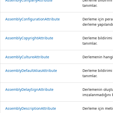
AssemblyCompanyAttribute
Derleme bildirimi i
tanımlar.
AssemblyConfigurationAttribute
Derleme için pera
derleme yapılandır
AssemblyCopyrightAttribute
Derleme bildirimi i
tanımlar.
AssemblyCultureAttribute
Derlemenin hangi k
AssemblyDefaultAliasAttribute
Derleme bildirimi 
tanımlar.
AssemblyDelaySignAttribute
Derlemenin oluşt
imzalanmadığını be
AssemblyDescriptionAttribute
Derleme için meti