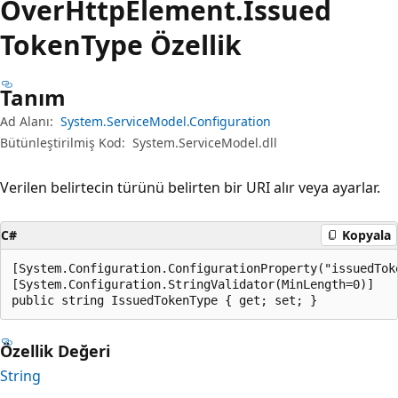
Over
Http
Element.
Issued
Token
Type Özellik
Tanım
Ad Alanı:
System.ServiceModel.Configuration
Bütünleştirilmiş Kod:
System.ServiceModel.dll
Verilen belirtecin türünü belirten bir URI alır veya ayarlar.
C#
Kopyala
[System.Configuration.ConfigurationProperty("issuedToke
[System.Configuration.StringValidator(MinLength=0)]

public string IssuedTokenType { get; set; }
Özellik Değeri
String