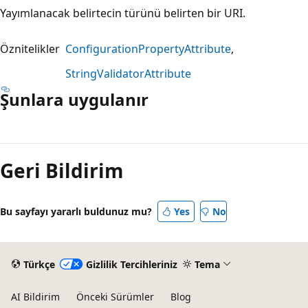
Yayımlanacak belirtecin türünü belirten bir URI.
Öznitelikler
ConfigurationPropertyAttribute
StringValidatorAttribute
Şunlara uygulanır
Okuma
modu
Geri Bildirim
devre
dışı
Bu sayfayı yararlı buldunuz mu?
Yes
No
Türkçe
Gizlilik Tercihleriniz
Tema
AI Bildirim
Önceki Sürümler
Blog