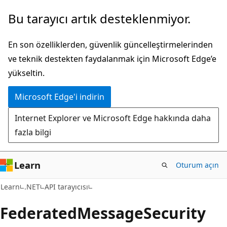
Ana
Sayfa
Bu tarayıcı artık desteklenmiyor.
içeriğe
içi
atla
gezintiye
En son özelliklerden, güvenlik güncelleştirmelerinden
atla
ve teknik destekten faydalanmak için Microsoft Edge’e
yükseltin.
Microsoft Edge'i indirin
Internet Explorer ve Microsoft Edge hakkında daha
fazla bilgi
Learn
Oturum açın
C#
Learn
.NET
API tarayıcısı
Federated
Message
Security