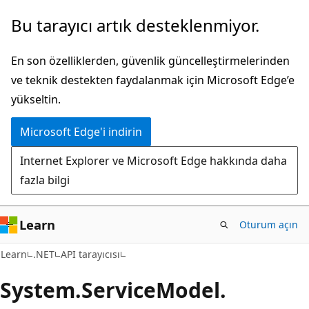
Ana
Sayfa
Bu tarayıcı artık desteklenmiyor.
içeriğe
içi
atla
gezintiye
En son özelliklerden, güvenlik güncelleştirmelerinden
atla
ve teknik destekten faydalanmak için Microsoft Edge’e
yükseltin.
Microsoft Edge'i indirin
Internet Explorer ve Microsoft Edge hakkında daha
fazla bilgi
Learn
Oturum açın
Learn
.NET
API tarayıcısı
System.
Service
Model.