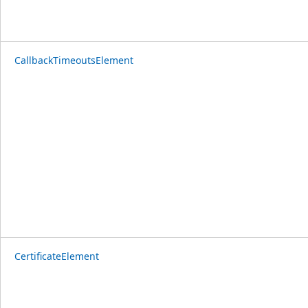
CallbackTimeoutsElement
CertificateElement