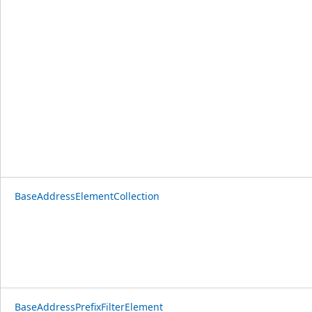
BaseAddressElementCollection
BaseAddressPrefixFilterElement