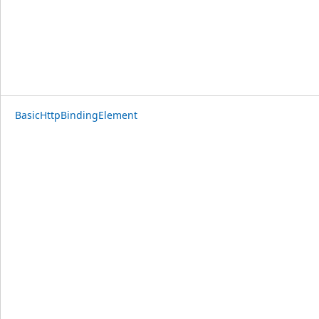
BasicHttpBindingElement