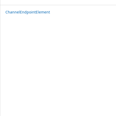
ChannelEndpointElement