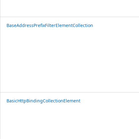
BaseAddressPrefixFilterElementCollection
BasicHttpBindingCollectionElement