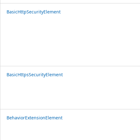
BasicHttpSecurityElement
BasicHttpsSecurityElement
BehaviorExtensionElement