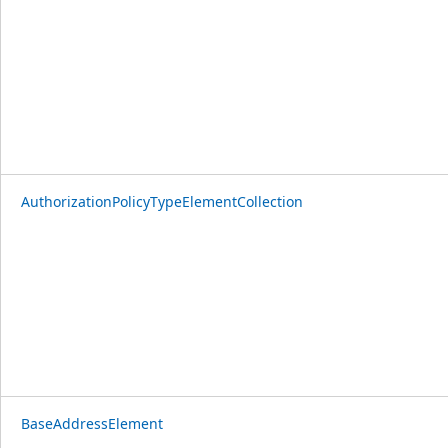
AuthorizationPolicyTypeElementCollection
BaseAddressElement