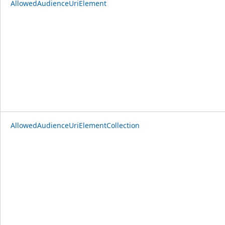
AllowedAudienceUriElement
AllowedAudienceUriElementCollection