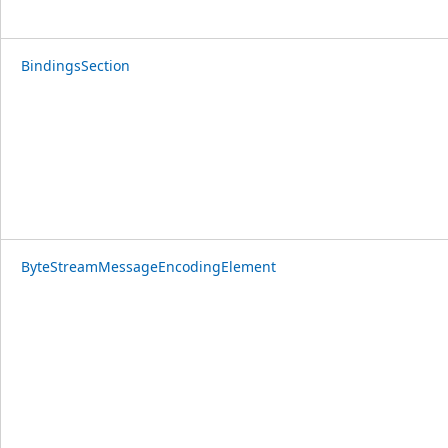
BindingsSection
ByteStreamMessageEncodingElement