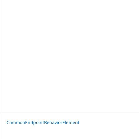
CommonEndpointBehaviorElement