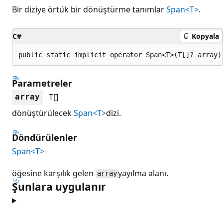
Bir diziye örtük bir dönüştürme tanımlar
Span<T>
.
C#
Kopyala
public static implicit operator Span<T>(T[]? array)
Parametreler
T[]
array
dönüştürülecek
Span<T>
dizi.
Döndürülenler
Span<T>
öğesine karşılık gelen
yayılma alanı.
array
Şunlara uygulanır