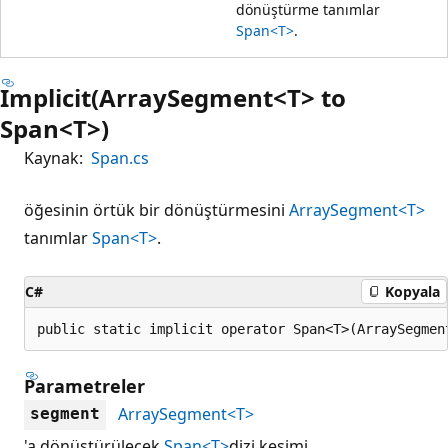
dönüştürme tanımlar
Span<T>
.
Implicit(ArraySegment<T> to
Span<T>)
Kaynak:
Span.cs
öğesinin örtük bir dönüştürmesini
ArraySegment<T>
tanımlar
Span<T>
.
C#
Kopyala
public static implicit operator Span<T>(ArraySegmen
Parametreler
ArraySegment<T>
segment
'a dönüştürülecek
Span<T>
dizi kesimi.