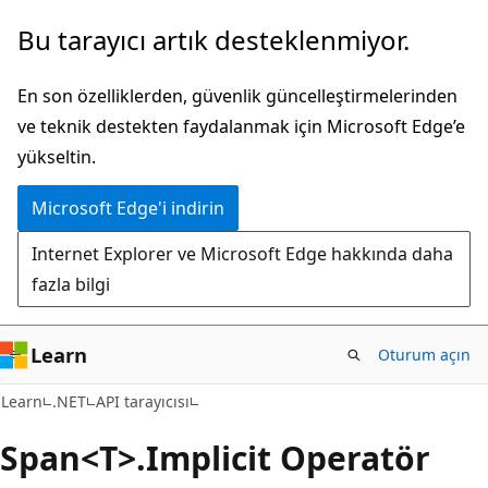
Ana
Sayfa
Bu tarayıcı artık desteklenmiyor.
içeriğe
içi
atla
gezintiye
En son özelliklerden, güvenlik güncelleştirmelerinden
atla
ve teknik destekten faydalanmak için Microsoft Edge’e
yükseltin.
Microsoft Edge'i indirin
Internet Explorer ve Microsoft Edge hakkında daha
fazla bilgi
Learn
Oturum açın
C#
Learn
.NET
API tarayıcısı
Span<T>.Implicit Operatör