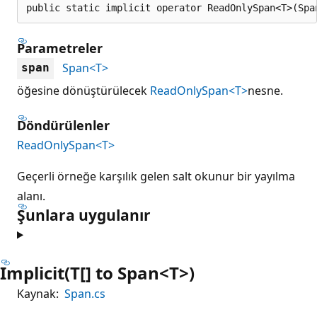
public static implicit operator ReadOnlySpan<T>(Spa
Parametreler
Span<T>
span
öğesine dönüştürülecek
ReadOnlySpan<T>
nesne.
Döndürülenler
ReadOnlySpan<T>
Geçerli örneğe karşılık gelen salt okunur bir yayılma
alanı.
Şunlara uygulanır
Implicit(T[] to Span<T>)
Kaynak:
Span.cs