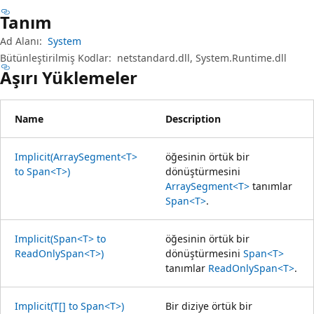
Tanım
Ad Alanı:
System
Bütünleştirilmiş Kodlar:
netstandard.dll, System.Runtime.dll
Aşırı Yüklemeler
Name
Description
Implicit(ArraySegment<T>
öğesinin örtük bir
to Span<T>)
dönüştürmesini
ArraySegment<T>
tanımlar
Span<T>
.
Implicit(Span<T> to
öğesinin örtük bir
ReadOnlySpan<T>)
dönüştürmesini
Span<T>
tanımlar
ReadOnlySpan<T>
.
Implicit(T[] to Span<T>)
Bir diziye örtük bir