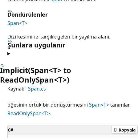
Döndürülenler
Span<T>
Dizi kesimine karşılık gelen bir yayılma alanı.
Şunlara uygulanır
Implicit(Span<T> to
ReadOnlySpan<T>)
Kaynak:
Span.cs
öğesinin örtük bir dönüştürmesini
Span<T>
tanımlar
ReadOnlySpan<T>
.
C#
Kopyala