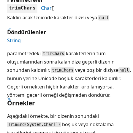
Char
[]
trimChars
Kaldırılacak Unicode karakter dizisi veya
.
null
Döndürülenler
String
parametredeki
karakterlerin tüm
trimChars
oluşumlarından sonra kalan dize geçerli dizenin
sonundan kaldırılır.
veya boş bir diziyse
,
trimChars
null
bunun yerine Unicode boşluk karakterleri kaldırılır.
Geçerli örnekten hiçbir karakter kırpılamıyorsa,
yöntemi geçerli örneği değişmeden döndürür.
Örnekler
Aşağıdaki örnekte, bir dizenin sonundaki
boşluk veya noktalama
TrimEnd(System.Char[])
işaretlerini kırpmak için yöntemini nasıl