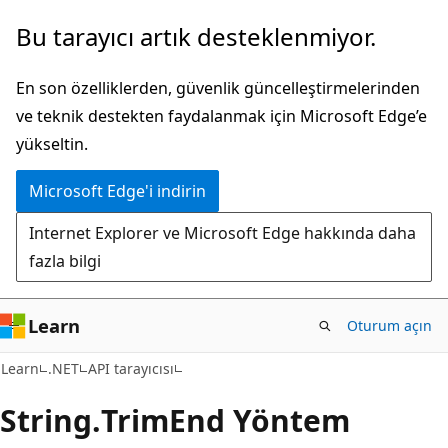
Ana
Sayfa
Bu tarayıcı artık desteklenmiyor.
içeriğe
içi
atla
gezintiye
En son özelliklerden, güvenlik güncelleştirmelerinden
atla
ve teknik destekten faydalanmak için Microsoft Edge’e
yükseltin.
Microsoft Edge'i indirin
Internet Explorer ve Microsoft Edge hakkında daha
fazla bilgi
Learn
Oturum açın
C#
Learn
.NET
API tarayıcısı
String.
Trim
End Yöntem