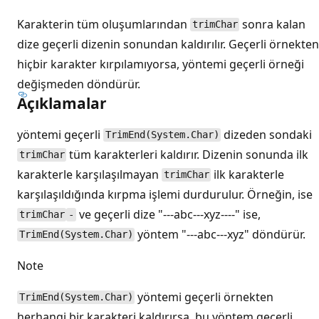
Karakterin tüm oluşumlarından
sonra kalan
trimChar
dize geçerli dizenin sonundan kaldırılır. Geçerli örnekten
hiçbir karakter kırpılamıyorsa, yöntemi geçerli örneği
değişmeden döndürür.
Açıklamalar
yöntemi geçerli
dizeden sondaki
TrimEnd(System.Char)
tüm karakterleri kaldırır. Dizenin sonunda ilk
trimChar
karakterle karşılaşılmayan
ilk karakterle
trimChar
karşılaşıldığında kırpma işlemi durdurulur. Örneğin, ise
ve geçerli dize "---abc---xyz----" ise,
trimChar
-
yöntem "---abc---xyz" döndürür.
TrimEnd(System.Char)
Note
yöntemi geçerli örnekten
TrimEnd(System.Char)
herhangi bir karakteri kaldırırsa, bu yöntem geçerli