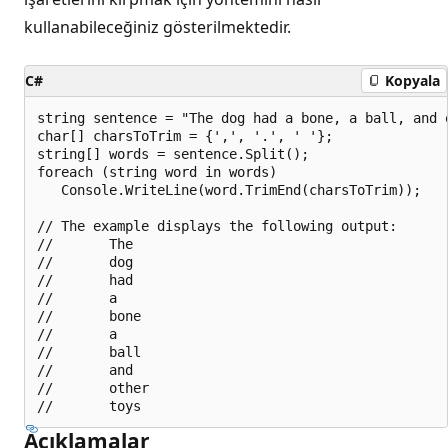
kullanabileceğiniz gösterilmektedir.
C#
Kopyala
string sentence = "The dog had a bone, a ball, and o
char[] charsToTrim = {',', '.', ' '};

string[] words = sentence.Split();

foreach (string word in words)

   Console.WriteLine(word.TrimEnd(charsToTrim));

// The example displays the following output:

//       The

//       dog

//       had

//       a

//       bone

//       a

//       ball

//       and

//       other

Açıklamalar