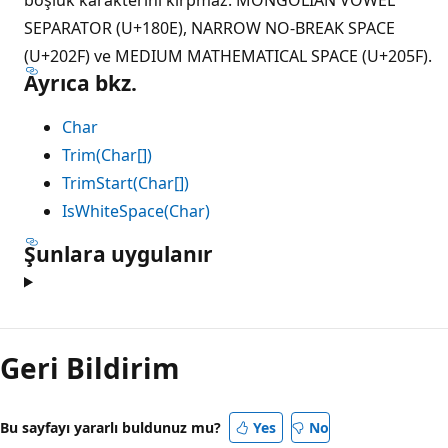
SEPARATOR (U+180E), NARROW NO-BREAK SPACE
(U+202F) ve MEDIUM MATHEMATICAL SPACE (U+205F).
Ayrıca bkz.
Char
Trim(Char[])
TrimStart(Char[])
IsWhiteSpace(Char)
Şunlara uygulanır
Geri Bildirim
Bu sayfayı yararlı buldunuz mu?
Yes
No