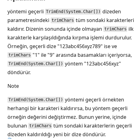
yöntemi geçerli
dizeden
TrimEnd(System.Char[])
parametresindeki
tüm sondaki karakterleri
trimChars
kaldırır. Dizenin sonunda içinde olmayan
ilk
trimChars
karakterle karşılaşıldığında kırpma işlemi durdurulur.
Örneğin, geçerli dize "123abc456xyz789" ise ve
"1" ile "9" arasında basamakları içeriyorsa,
trimChars
yöntem "123abc456xyz"
TrimEnd(System.Char[])
döndürür.
Note
yöntemi geçerli örnekten
TrimEnd(System.Char[])
herhangi bir karakteri kaldırırsa, bu yöntem geçerli
örneğin değerini değiştirmez. Bunun yerine, içinde
bulunan
tüm sondaki karakterlerin geçerli
trimChars
dizeden kaldırıldığı yeni bir dize döndürür.