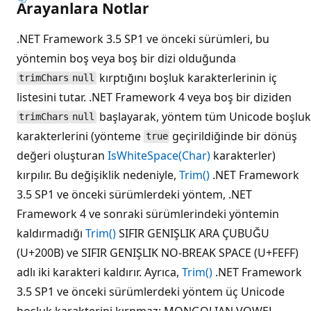
Arayanlara Notlar
.NET Framework 3.5 SP1 ve önceki sürümleri, bu
yöntemin boş veya boş bir dizi olduğunda
kırptığını boşluk karakterlerinin iç
trimChars
null
listesini tutar. .NET Framework 4 veya boş bir diziden
başlayarak, yöntem tüm Unicode boşluk
trimChars
null
karakterlerini (yönteme
geçirildiğinde bir dönüş
true
değeri oluşturan
IsWhiteSpace(Char)
karakterler)
kırpılır. Bu değişiklik nedeniyle,
Trim()
.NET Framework
3.5 SP1 ve önceki sürümlerdeki yöntem, .NET
Framework 4 ve sonraki sürümlerindeki yöntemin
kaldırmadığı
Trim()
SIFIR GENIŞLIK ARA ÇUBUĞU
(U+200B) ve SIFIR GENIŞLIK NO-BREAK SPACE (U+FEFF)
adlı iki karakteri kaldırır. Ayrıca,
Trim()
.NET Framework
3.5 SP1 ve önceki sürümlerdeki yöntem üç Unicode
boşluk karakterini kırpmaz: MONGOLIAN VOWEL