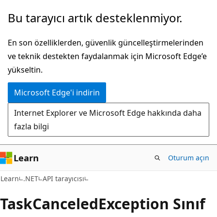
Ana
Sayfa
Bu tarayıcı artık desteklenmiyor.
içeriğe
içi
atla
gezintiye
En son özelliklerden, güvenlik güncelleştirmelerinden
atla
ve teknik destekten faydalanmak için Microsoft Edge’e
yükseltin.
Microsoft Edge'i indirin
Internet Explorer ve Microsoft Edge hakkında daha
fazla bilgi
Learn
Oturum açın
C#
Learn
.NET
API tarayıcısı
Task
Canceled
Exception Sınıf