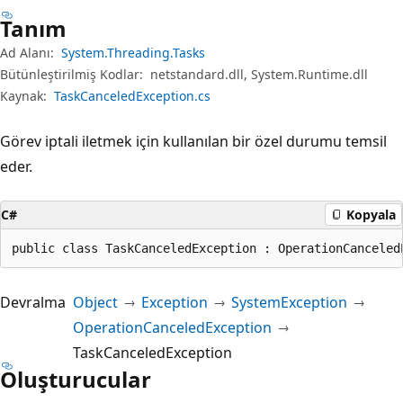
Tanım
Ad Alanı:
System.Threading.Tasks
Bütünleştirilmiş Kodlar:
netstandard.dll, System.Runtime.dll
Kaynak:
TaskCanceledException.cs
Görev iptali iletmek için kullanılan bir özel durumu temsil
eder.
C#
Kopyala
public class TaskCanceledException : OperationCanceled
Devralma
Object
Exception
SystemException
OperationCanceledException
TaskCanceledException
Oluşturucular