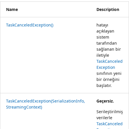
Name
Description
TaskCanceledException()
hatayı
açıklayan
sistem
tarafından
sağlanan bir
iletiyle
TaskCanceled
Exception
sınıfının yeni
bir örneğini
başlatır.
TaskCanceledException(SerializationInfo,
Geçersiz.
StreamingContext)
Serileştirilmiş
verilerle
TaskCanceled