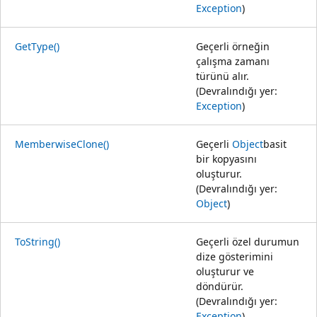
Exception
)
GetType()
Geçerli örneğin
çalışma zamanı
türünü alır.
(Devralındığı yer:
Exception
)
MemberwiseClone()
Geçerli
Object
basit
bir kopyasını
oluşturur.
(Devralındığı yer:
Object
)
ToString()
Geçerli özel durumun
dize gösterimini
oluşturur ve
döndürür.
(Devralındığı yer:
Exception
)