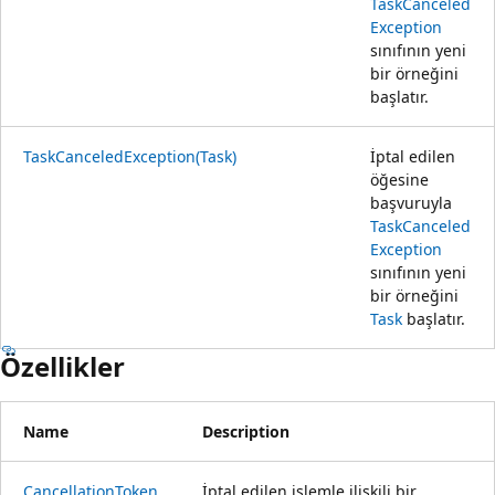
TaskCanceled
Exception
sınıfının yeni
bir örneğini
başlatır.
TaskCanceledException(Task)
İptal edilen
öğesine
başvuruyla
TaskCanceled
Exception
sınıfının yeni
bir örneğini
Task
başlatır.
Özellikler
Name
Description
CancellationToken
İptal edilen işlemle ilişkili bir