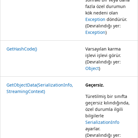
fazla özel durumun
kök nedeni olan
Exception
döndürür.
(Devralındığı yer:
Exception
)
GetHashCode()
Varsayılan karma
işlevi işlevi görür.
(Devralındığı yer:
Object
)
GetObjectData(SerializationInfo,
Geçersiz.
StreamingContext)
Türetilmiş bir sınıfta
geçersiz kılındığında,
özel durumla ilgili
bilgilerle
SerializationInfo
ayarlar.
(Devralındığı yer: