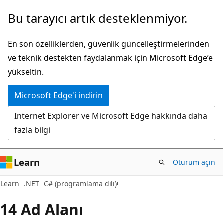
Ana
Bu tarayıcı artık desteklenmiyor.
içeriğe
atla
En son özelliklerden, güvenlik güncelleştirmelerinden
ve teknik destekten faydalanmak için Microsoft Edge’e
yükseltin.
Microsoft Edge'i indirin
Internet Explorer ve Microsoft Edge hakkında daha
fazla bilgi
Learn
Oturum açın
Learn
.NET
C# (programlama dili)
14 Ad Alanı