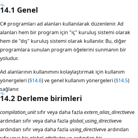
14.1 Genel
C# programları ad alanları kullanılarak düzenlenir. Ad
alanları hem bir program için "iç" kuruluş sistemi olarak
hem de "dış" kuruluş sistemi olarak kullanılır. Bu, diğer
programlara sunulan program öğelerini sunmanın bir
yoludur.
Ad alanlarının kullanımını kolaylaştırmak için kullanım
yönergeleri (
§14.6
) ve genel kullanım yönergeleri (
§14.5
)
sağlanır.
14.2 Derleme birimleri
compilation_unit
sıfır veya daha fazla
extern_alias_directive
ve
ardından sıfır veya daha fazla
global_using_directive
ve
ardından sıfır veya daha fazla
using_directive
ve ardından
sıfır veya bir
global_attributes
ve ardından
bir