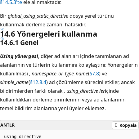
§14.5.3'te
ele alınmaktadır.
Bir
global_using_static_directive
dosya yerel türünü
kullanmak derleme zamanı hatasıdır.
14.6 Yönergeleri kullanma
14.6.1 Genel
Using yönergesi
, diğer ad alanları içinde tanımlanan ad
alanlarının ve türlerin kullanımını kolaylaştırır. Yönergelerin
kullanılması
, namespace_or_type_name
(
§7.8
) ve
simple_name
(
§12.8.4
) ad çözümleme sürecini etkiler, ancak
bildirimlerden farklı olarak
, using_directive'ler
içinde
kullanıldıkları derleme birimlerinin veya ad alanlarının
temel bildirim alanlarına yeni üyeler eklemez.
ANTLR
Kopyala
using_directive
