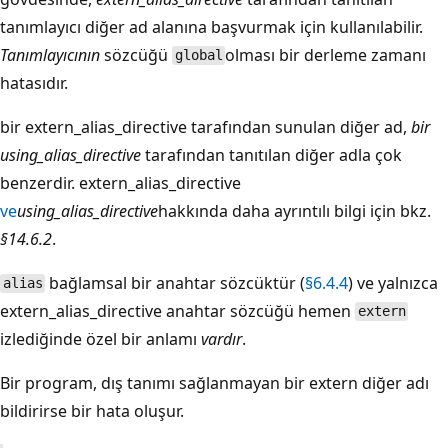
tanımlayıcı diğer ad alanına başvurmak için kullanılabilir.
Tanımlayıcının
sözcüğü
olması bir derleme zamanı
global
hatasıdır.
bir extern_alias_directive tarafından sunulan diğer ad,
bir
using_alias_directive
tarafından tanıtılan diğer adla çok
benzerdir
. extern_alias_directive
ve
using_alias_directive
hakkında daha ayrıntılı bilgi için bkz.
§14.6.2
.
bağlamsal bir anahtar sözcüktür (
§6.4.4
) ve yalnızca
alias
extern_alias_directive anahtar sözcüğü hemen
extern
izlediğinde özel bir anlamı
vardır
.
Bir program, dış tanımı sağlanmayan bir extern diğer adı
bildirirse bir hata oluşur.