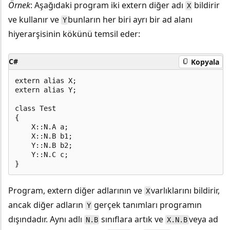
Örnek
: Aşağıdaki program iki extern diğer adı
bildirir
X
ve kullanır ve
bunların her biri ayrı bir ad alanı
Y
hiyerarşisinin kökünü temsil eder:
C#
Kopyala
extern alias X;

extern alias Y;

class Test

{

    X::N.A a;

    X::N.B b1;

    Y::N.B b2;

    Y::N.C c;

Program, extern diğer adlarının ve
varlıklarını bildirir,
X
ancak diğer adların
gerçek tanımları programın
Y
dışındadır. Aynı adlı
sınıflara artık ve
veya ad
N.B
X.N.B