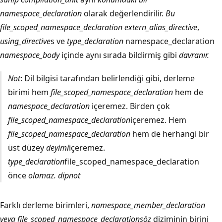
namespace_declaration
olarak değerlendirilir.
Bu
file_scoped_namespace_declaration extern_alias_directive
,
using_directive
s ve
type_declaration
namespace_declaration
namespace_body
içinde aynı sırada
bildirmiş gibi
davranır.
Not
: Dil bilgisi tarafından belirlendiği gibi, derleme
birimi hem
file_scoped_namespace_declaration
hem de
namespace_declaration
içeremez. Birden çok
file_scoped_namespace_declaration
içeremez. Hem
file_scoped_namespace_declaration
hem de herhangi bir
üst düzey
deyimi
içeremez.
type_declaration
file_scoped_namespace_declaration
önce
olamaz.
dipnot
Farklı derleme birimleri,
namespace_member_declaration
veya file_scoped_namespace_declaration
söz
diziminin birini