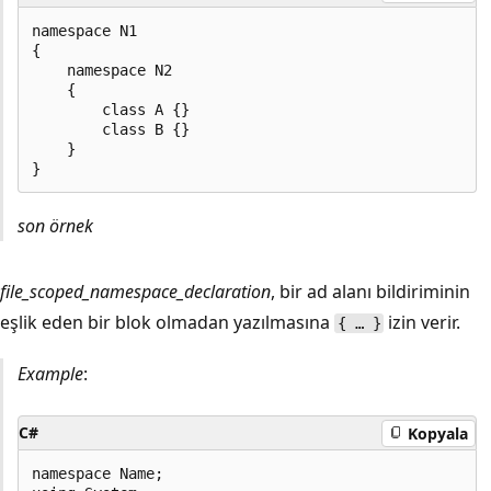
namespace N1

{

    namespace N2

    {

        class A {}

        class B {}

    }

son örnek
file_scoped_namespace_declaration
, bir ad alanı bildiriminin
eşlik eden bir blok olmadan yazılmasına
izin verir.
{ … }
Example
:
C#
Kopyala
namespace Name;
