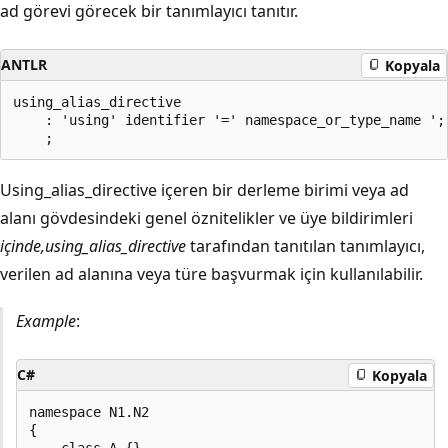
ad görevi görecek bir tanımlayıcı tanıtır.
ANTLR
Kopyala
using_alias_directive

    : 'using' identifier '=' namespace_or_type_name ';'
Using_alias_directive içeren bir derleme birimi veya ad
alanı gövdesindeki genel öznitelikler ve üye bildirimleri
içinde,
using_alias_directive
tarafından tanıtılan tanımlayıcı,
verilen ad alanına veya türe başvurmak için kullanılabilir.
Example
:
C#
Kopyala
namespace N1.N2

{
