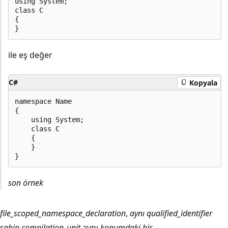
using System;

class C

{

ile eş değer
C#
Kopyala
namespace Name

{

    using System;

    class C

    {

    }

son örnek
file_scoped_namespace_declaration
,
aynı qualified_identifier
sahip compilation_unit
aynı
konumdaki bir