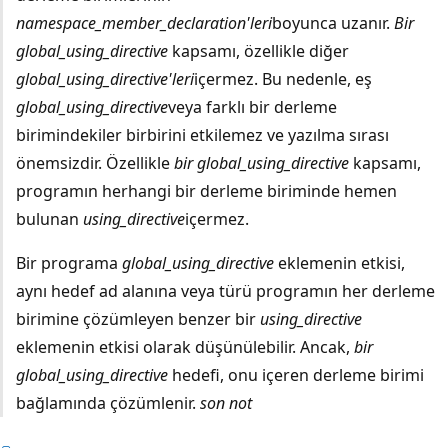
namespace_member_declaration'leri
boyunca uzanır.
Bir
global_using_directive
kapsamı, özellikle diğer
global_using_directive'leri
içermez. Bu nedenle, eş
global_using_directive
veya farklı bir derleme
birimindekiler birbirini etkilemez ve yazılma sırası
önemsizdir. Özellikle
bir global_using_directive
kapsamı,
programın herhangi bir derleme biriminde hemen
bulunan
using_directive
içermez.
Bir programa
global_using_directive
eklemenin etkisi,
aynı hedef ad alanına veya türü programın her derleme
birimine çözümleyen benzer bir
using_directive
eklemenin etkisi olarak düşünülebilir. Ancak,
bir
global_using_directive
hedefi, onu içeren derleme birimi
bağlamında çözümlenir.
son not