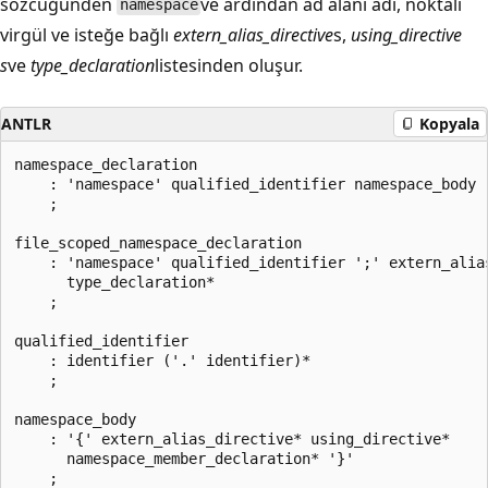
sözcüğünden
ve ardından ad alanı adı, noktalı
namespace
virgül ve isteğe bağlı
extern_alias_directive
s,
using_directive
s
ve
type_declaration
listesinden oluşur.
ANTLR
Kopyala
namespace_declaration

    : 'namespace' qualified_identifier namespace_body '
    ;

file_scoped_namespace_declaration

    : 'namespace' qualified_identifier ';' extern_alias
      type_declaration*

    ;

qualified_identifier

    : identifier ('.' identifier)*

    ;

namespace_body

    : '{' extern_alias_directive* using_directive*

      namespace_member_declaration* '}'
