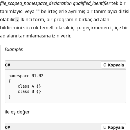
file_scoped_namespace_declaration qualified_identifier
tek bir
tanımlayıcı veya "
" belirteçlerle ayrılmış bir tanımlayıcı dizisi
olabilir.
İkinci form, bir programın birkaç ad alanı
.
bildirimini sözcük temelli olarak iç içe geçirmeden iç içe bir
ad alanı tanımlamasına izin verir.
Example
:
C#
Kopyala
namespace N1.N2

{

    class A {}

    class B {}

ile eş değer
C#
Kopyala