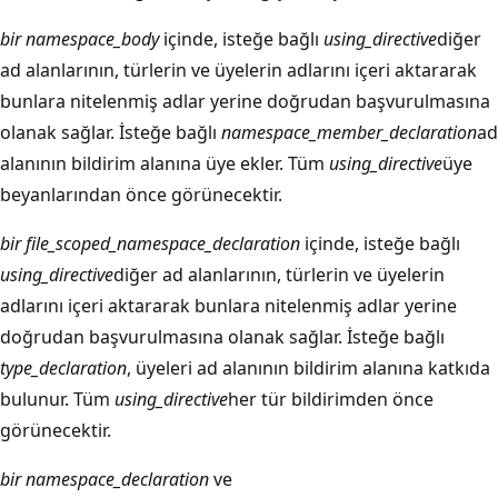
bir namespace_body
içinde, isteğe bağlı
using_directive
diğer
ad alanlarının, türlerin ve üyelerin adlarını içeri aktararak
bunlara nitelenmiş adlar yerine doğrudan başvurulmasına
olanak sağlar. İsteğe bağlı
namespace_member_declaration
ad
alanının bildirim alanına üye ekler. Tüm
using_directive
üye
beyanlarından önce görünecektir.
bir file_scoped_namespace_declaration
içinde, isteğe bağlı
using_directive
diğer ad alanlarının, türlerin ve üyelerin
adlarını içeri aktararak bunlara nitelenmiş adlar yerine
doğrudan başvurulmasına olanak sağlar. İsteğe bağlı
type_declaration
, üyeleri ad alanının bildirim alanına katkıda
bulunur. Tüm
using_directive
her tür bildirimden önce
görünecektir.
bir namespace_declaration
ve