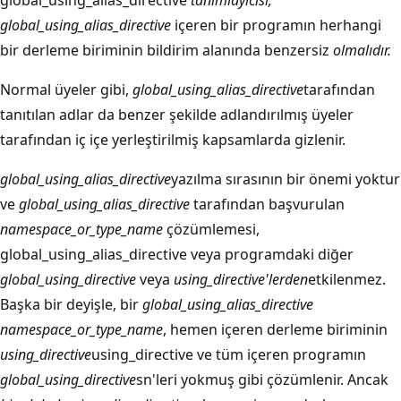
global_using_alias_directive
tanımlayıcısı
,
global_using_alias_directive
içeren bir programın herhangi
bir derleme biriminin bildirim alanında benzersiz
olmalıdır.
Normal üyeler gibi,
global_using_alias_directive
tarafından
tanıtılan adlar da benzer şekilde adlandırılmış üyeler
tarafından iç içe yerleştirilmiş kapsamlarda gizlenir.
global_using_alias_directive
yazılma sırasının bir önemi yoktur
ve
global_using_alias_directive
tarafından başvurulan
namespace_or_type_name
çözümlemesi,
global_using_alias_directive veya programdaki diğer
global_using_directive
veya
using_directive'lerden
etkilenmez.
Başka bir deyişle, bir
global_using_alias_directive
namespace_or_type_name
, hemen içeren derleme
biriminin
using_directive
using_directive ve tüm içeren programın
global_using_directive
sn'leri yokmuş gibi çözümlenir. Ancak