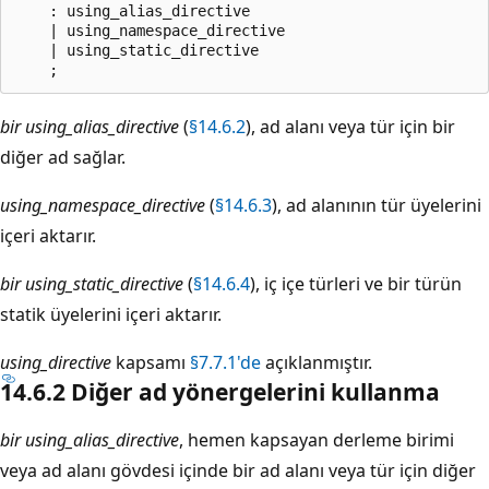
    : using_alias_directive

    | using_namespace_directive

    | using_static_directive    

bir using_alias_directive
(
§14.6.2
), ad alanı veya tür için bir
diğer ad sağlar.
using_namespace_directive
(
§14.6.3
), ad alanının tür üyelerini
içeri aktarır.
bir using_static_directive
(
§14.6.4
), iç içe türleri ve bir türün
statik üyelerini içeri aktarır.
using_directive
kapsamı
§7.7.1'de
açıklanmıştır.
14.6.2 Diğer ad yönergelerini kullanma
bir using_alias_directive
, hemen kapsayan derleme birimi
veya ad alanı gövdesi içinde bir ad alanı veya tür için diğer