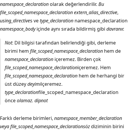
namespace_declaration
olarak değerlendirilir.
Bu
file_scoped_namespace_declaration extern_alias_directive
,
using_directive
s ve
type_declaration
namespace_declaration
namespace_body
içinde aynı sırada
bildirmiş gibi
davranır.
Not
: Dil bilgisi tarafından belirlendiği gibi, derleme
birimi hem
file_scoped_namespace_declaration
hem de
namespace_declaration
içeremez. Birden çok
file_scoped_namespace_declaration
içeremez. Hem
file_scoped_namespace_declaration
hem de herhangi bir
üst düzey
deyimi
içeremez.
type_declaration
file_scoped_namespace_declaration
önce
olamaz.
dipnot
Farklı derleme birimleri,
namespace_member_declaration
veya file_scoped_namespace_declaration
söz
diziminin birini