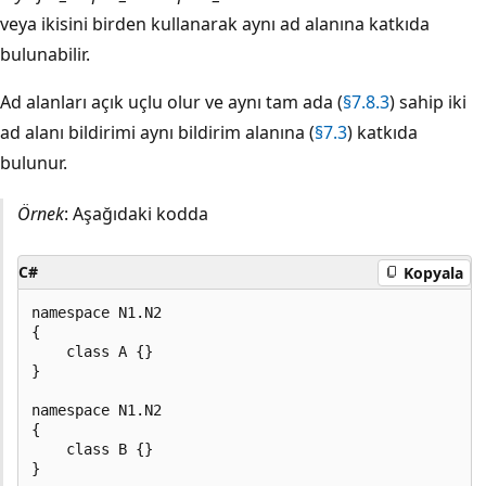
veya ikisini birden kullanarak aynı ad alanına katkıda
bulunabilir.
Ad alanları açık uçlu olur ve aynı tam ada (
§7.8.3
) sahip iki
ad alanı bildirimi aynı bildirim alanına (
§7.3
) katkıda
bulunur.
Örnek
: Aşağıdaki kodda
C#
Kopyala
namespace N1.N2

{

    class A {}

}

namespace N1.N2

{

    class B {}
