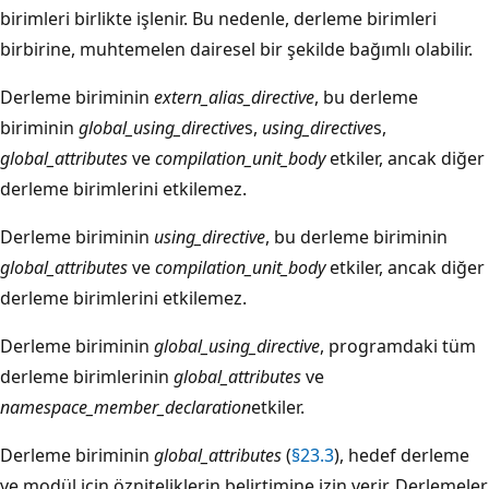
birimleri birlikte işlenir. Bu nedenle, derleme birimleri
birbirine, muhtemelen dairesel bir şekilde bağımlı olabilir.
Derleme biriminin
extern_alias_directive
, bu derleme
biriminin
global_using_directive
s,
using_directive
s,
global_attributes
ve
compilation_unit_body
etkiler, ancak diğer
derleme birimlerini etkilemez.
Derleme biriminin
using_directive
, bu derleme biriminin
global_attributes
ve
compilation_unit_body
etkiler, ancak diğer
derleme birimlerini etkilemez.
Derleme biriminin
global_using_directive
, programdaki tüm
derleme birimlerinin
global_attributes
ve
namespace_member_declaration
etkiler.
Derleme biriminin
global_attributes
(
§23.3
), hedef derleme
ve modül için özniteliklerin belirtimine izin verir. Derlemeler