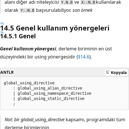
alanı diğer adı niteleyicisi
ve
kullanılarak
Y.N.B
X::N.B
olarak
başvurulabiliyor.
son örnek
Y::N.B
14.5 Genel kullanım yönergeleri
14.5.1 Genel
Genel kullanım yönergesi
, derleme biriminin en üst
düzeyindeki bir using yönergesidir (
§14.6
).
ANTLR
Kopyala
global_using_directive

    : global_using_alias_directive

    | global_using_namespace_directive

    | global_using_static_directive

Not
:
bir global_using_directive
kapsamı, programdaki tüm
derleme birimlerinin