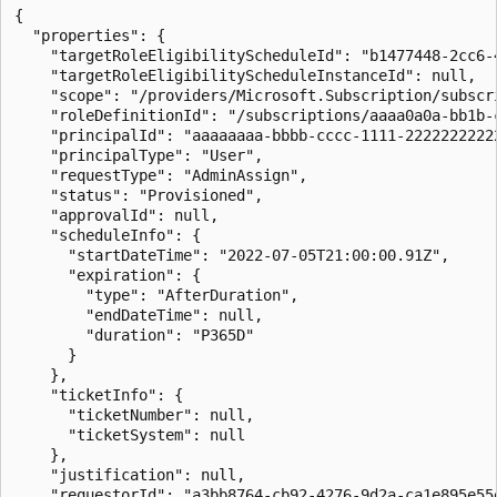
{

  "properties": {

    "targetRoleEligibilityScheduleId": "b1477448-2cc6-4
    "targetRoleEligibilityScheduleInstanceId": null,

    "scope": "/providers/Microsoft.Subscription/subscr
    "roleDefinitionId": "/subscriptions/aaaa0a0a-bb1b-
    "principalId": "aaaaaaaa-bbbb-cccc-1111-22222222222
    "principalType": "User",

    "requestType": "AdminAssign",

    "status": "Provisioned",

    "approvalId": null,

    "scheduleInfo": {

      "startDateTime": "2022-07-05T21:00:00.91Z",

      "expiration": {

        "type": "AfterDuration",

        "endDateTime": null,

        "duration": "P365D"

      }

    },

    "ticketInfo": {

      "ticketNumber": null,

      "ticketSystem": null

    },

    "justification": null,

    "requestorId": "a3bb8764-cb92-4276-9d2a-ca1e895e55e