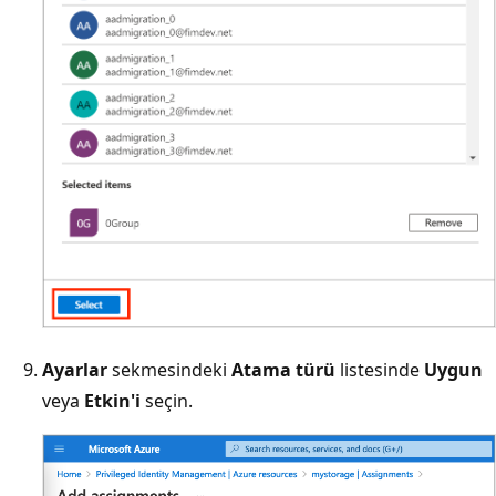
Ayarlar
sekmesindeki
Atama türü
listesinde
Uygun
veya
Etkin'i
seçin.