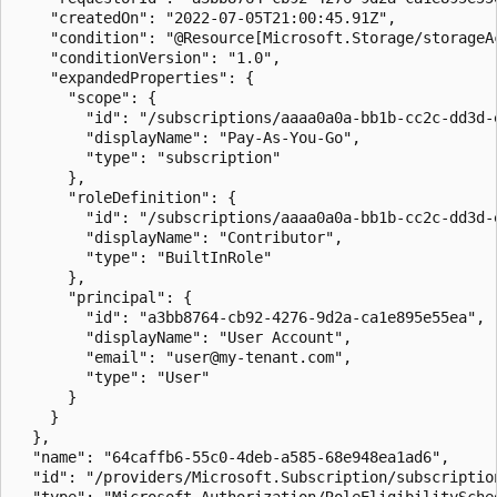
    "createdOn": "2022-07-05T21:00:45.91Z",

    "condition": "@Resource[Microsoft.Storage/storageA
    "conditionVersion": "1.0",

    "expandedProperties": {

      "scope": {

        "id": "/subscriptions/aaaa0a0a-bb1b-cc2c-dd3d-e
        "displayName": "Pay-As-You-Go",

        "type": "subscription"

      },

      "roleDefinition": {

        "id": "/subscriptions/aaaa0a0a-bb1b-cc2c-dd3d-
        "displayName": "Contributor",

        "type": "BuiltInRole"

      },

      "principal": {

        "id": "a3bb8764-cb92-4276-9d2a-ca1e895e55ea",

        "displayName": "User Account",

        "email": "user@my-tenant.com",

        "type": "User"

      }

    }

  },

  "name": "64caffb6-55c0-4deb-a585-68e948ea1ad6",

  "id": "/providers/Microsoft.Subscription/subscriptio
  "type": "Microsoft.Authorization/RoleEligibilitySched