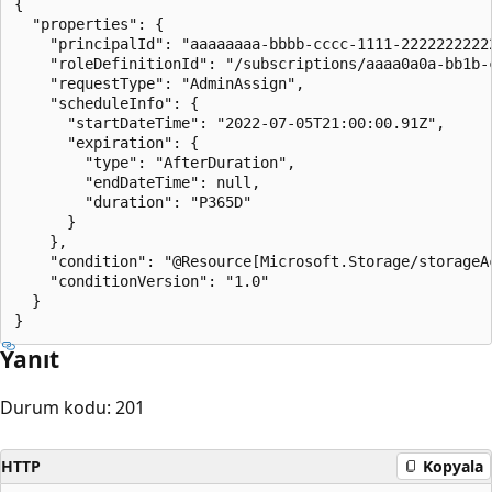
{

  "properties": {

    "principalId": "aaaaaaaa-bbbb-cccc-1111-22222222222
    "roleDefinitionId": "/subscriptions/aaaa0a0a-bb1b-
    "requestType": "AdminAssign",

    "scheduleInfo": {

      "startDateTime": "2022-07-05T21:00:00.91Z",

      "expiration": {

        "type": "AfterDuration",

        "endDateTime": null,

        "duration": "P365D"

      }

    },

    "condition": "@Resource[Microsoft.Storage/storageA
    "conditionVersion": "1.0"

  }

Yanıt
Durum kodu: 201
HTTP
Kopyala