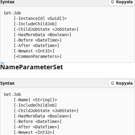
Syntax
Kopyala
Get-Job

    [-InstanceId] <Guid[]>

    [-IncludeChildJob]

    [-ChildJobState <JobState>]

    [-HasMoreData <Boolean>]

    [-Before <DateTime>]

    [-After <DateTime>]

    [-Newest <Int32>]

Name
Parameter
Set
Syntax
Kopyala
Get-Job

    [-Name] <String[]>

    [-IncludeChildJob]

    [-ChildJobState <JobState>]

    [-HasMoreData <Boolean>]

    [-Before <DateTime>]

    [-After <DateTime>]

    [-Newest <Int32>]
