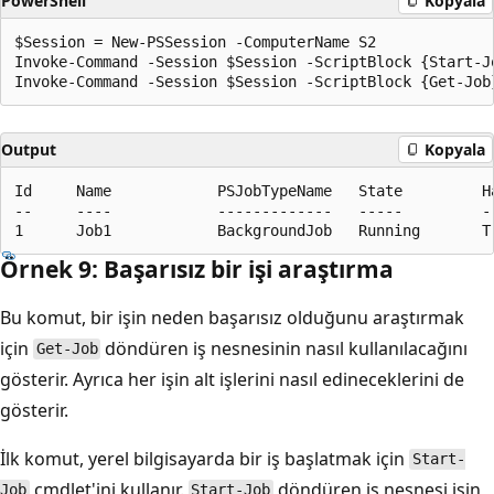
PowerShell
Kopyala
$Session = New-PSSession -ComputerName S2

Invoke-Command -Session $Session -ScriptBlock {Start-J
Output
Kopyala
Id     Name            PSJobTypeName   State         H
--     ----            -------------   -----         -
Örnek 9: Başarısız bir işi araştırma
Bu komut, bir işin neden başarısız olduğunu araştırmak
için
döndüren iş nesnesinin nasıl kullanılacağını
Get-Job
gösterir. Ayrıca her işin alt işlerini nasıl edineceklerini de
gösterir.
İlk komut, yerel bilgisayarda bir iş başlatmak için
Start-
cmdlet'ini kullanır.
döndüren iş nesnesi işin
Job
Start-Job