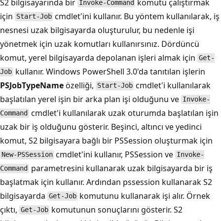
S2 bilgisayarında bir
komutu çalıştırmak
Invoke-Command
için
cmdlet'ini kullanır. Bu yöntem kullanılarak, iş
Start-Job
nesnesi uzak bilgisayarda oluşturulur, bu nedenle işi
yönetmek için uzak komutları kullanırsınız. Dördüncü
komut, yerel bilgisayarda depolanan işleri almak için
Get-
kullanır. Windows PowerShell 3.0'da tanıtılan işlerin
Job
PSJobTypeName
özelliği,
cmdlet'i kullanılarak
Start-Job
başlatılan yerel işin bir arka plan işi olduğunu ve
Invoke-
cmdlet'i kullanılarak uzak oturumda başlatılan işin
Command
uzak bir iş olduğunu gösterir. Beşinci, altıncı ve yedinci
komut, S2 bilgisayara bağlı bir PSSession oluşturmak için
cmdlet'ini kullanır, PSSession ve
New-PSSession
Invoke-
parametresini kullanarak uzak bilgisayarda bir iş
Command
başlatmak için
kullanır. Ardından pssession kullanarak S2
bilgisayarda
komutunu kullanarak işi alır. Örnek
Get-Job
çıktı,
komutunun sonuçlarını gösterir. S2
Get-Job