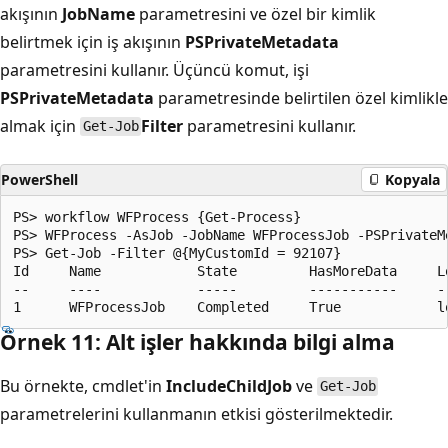
akışının
JobName
parametresini ve özel bir kimlik
belirtmek için iş akışının
PSPrivateMetadata
parametresini kullanır. Üçüncü komut, işi
PSPrivateMetadata
parametresinde belirtilen özel kimlikle
almak için
Filter
parametresini kullanır.
Get-Job
PowerShell
Kopyala
PS> workflow WFProcess {Get-Process}

PS> WFProcess -AsJob -JobName WFProcessJob -PSPrivateMe
PS> Get-Job -Filter @{MyCustomId = 92107}

Id     Name            State         HasMoreData     Lo
--     ----            -----         -----------     --
Örnek 11: Alt işler hakkında bilgi alma
Bu örnekte,
cmdlet'in
IncludeChildJob
ve
Get-Job
parametrelerini kullanmanın etkisi gösterilmektedir.