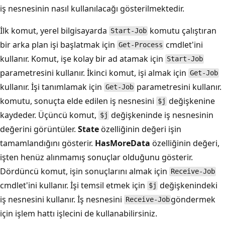
iş nesnesinin nasıl kullanılacağı gösterilmektedir.
İlk komut, yerel bilgisayarda
komutu çalıştıran
Start-Job
bir arka plan işi başlatmak için
cmdlet'ini
Get-Process
kullanır. Komut, işe kolay bir ad atamak için
Start-Job
parametresini kullanır. İkinci komut, işi almak için
Get-Job
kullanır. İşi tanımlamak için
parametresini kullanır.
Get-Job
komutu, sonuçta elde edilen iş nesnesini
değişkenine
$j
kaydeder. Üçüncü komut,
değişkeninde iş nesnesinin
$j
değerini görüntüler.
State
özelliğinin değeri işin
tamamlandığını gösterir.
HasMoreData
özelliğinin değeri,
işten henüz alınmamış sonuçlar olduğunu gösterir.
Dördüncü komut, işin sonuçlarını almak için
Receive-Job
cmdlet'ini kullanır. İşi temsil etmek için
değişkenindeki
$j
iş nesnesini kullanır. İş nesnesini
göndermek
Receive-Job
için işlem hattı işlecini de kullanabilirsiniz.