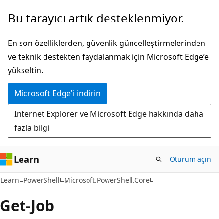
Ana
Sayfa
Bu tarayıcı artık desteklenmiyor.
içeriğe
içi
atla
gezintiye
En son özelliklerden, güvenlik güncelleştirmelerinden
atla
ve teknik destekten faydalanmak için Microsoft Edge’e
yükseltin.
Microsoft Edge'i indirin
Internet Explorer ve Microsoft Edge hakkında daha
fazla bilgi
Learn
Oturum açın
Learn
PowerShell
Microsoft.PowerShell.Core
Get-Job