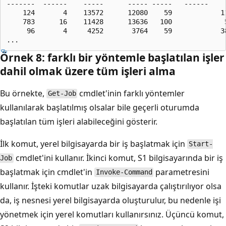
-------  ------    -----      ----- -----   ------     
    124       4    13572      12080    59            11
    783      16    11428      13636   100             5
     96       4     4252       3764    59            38
Örnek 8: farklı bir yöntemle başlatılan işler
dahil olmak üzere tüm işleri alma
Bu örnekte,
cmdlet'inin farklı yöntemler
Get-Job
kullanılarak başlatılmış olsalar bile geçerli oturumda
başlatılan tüm işleri alabileceğini gösterir.
İlk komut, yerel bilgisayarda bir iş başlatmak için
Start-
cmdlet'ini kullanır. İkinci komut, S1 bilgisayarında bir iş
Job
başlatmak için
cmdlet'in
parametresini
Invoke-Command
kullanır. İşteki komutlar uzak bilgisayarda çalıştırılıyor olsa
da, iş nesnesi yerel bilgisayarda oluşturulur, bu nedenle işi
yönetmek için yerel komutları kullanırsınız. Üçüncü komut,