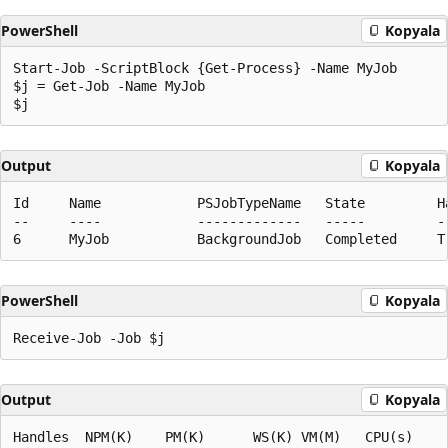
PowerShell
Kopyala
Start-Job -ScriptBlock {Get-Process} -Name MyJob

$j = Get-Job -Name MyJob

Output
Kopyala
Id     Name            PSJobTypeName   State         H
--     ----            -------------   -----         -
PowerShell
Kopyala
Output
Kopyala
Handles  NPM(K)    PM(K)      WS(K) VM(M)   CPU(s)     