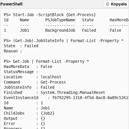
PowerShell
Kopyala
PS> Start-Job -ScriptBlock {Get-Process}

Id     Name       PSJobTypeName   State       HasMoreD
--     ----       -------------   -----       --------
1      Job1       BackgroundJob   Failed      False   
PS> (Get-Job).JobStateInfo | Format-List -Property *

State  : Failed

Reason :

PS> Get-Job | Format-List -Property *

HasMoreData   : False

StatusMessage :

Location      : localhost

Command       : Get-Process

JobStateInfo  : Failed

Finished      : System.Threading.ManualReset

EventInstanceId    : fb792295-1318-4f5d-8ac8-8a89c52615
Id            : 1

Name          : Job1

ChildJobs     : {Job2}

Output        : {}

Error         : {}

Progress      : {}
