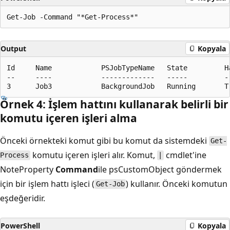
Output
Kopyala
Id     Name            PSJobTypeName   State         H
--     ----            -------------   -----         -
Örnek 4: İşlem hattını kullanarak belirli bir
komutu içeren işleri alma
Önceki örnekteki komut gibi bu komut da sistemdeki
Get-
komutu içeren işleri alır. Komut,
cmdlet'ine
Process
|
NoteProperty
Command
ile psCustomObject göndermek
için bir işlem hattı işleci (
) kullanır. Önceki komutun
Get-Job
eşdeğeridir.
PowerShell
Kopyala