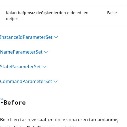
Kalan bağımsız değişkenlerden elde edilen
False
değer:
Instance
IdParameter
Set
Name
Parameter
Set
State
Parameter
Set
Command
Parameter
Set
-Before
Belirtilen tarih ve saatten önce sona eren tamamlanmış