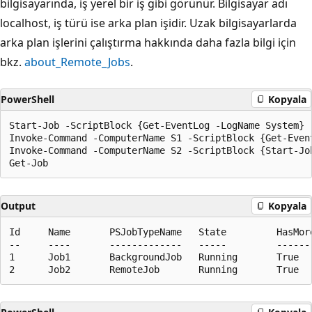
bilgisayarında, iş yerel bir iş gibi görünür. Bilgisayar adı
localhost, iş türü ise arka plan işidir. Uzak bilgisayarlarda
arka plan işlerini çalıştırma hakkında daha fazla bilgi için
bkz.
about_Remote_Jobs
.
PowerShell
Kopyala
Start-Job -ScriptBlock {Get-EventLog -LogName System}

Invoke-Command -ComputerName S1 -ScriptBlock {Get-Event
Invoke-Command -ComputerName S2 -ScriptBlock {Start-Jo
Output
Kopyala
Id     Name       PSJobTypeName   State         HasMore
--     ----       -------------   -----         -------
1      Job1       BackgroundJob   Running       True  