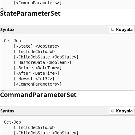
State
Parameter
Set
Syntax
Kopyala
Get-Job

    [-State] <JobState>

    [-IncludeChildJob]

    [-ChildJobState <JobState>]

    [-HasMoreData <Boolean>]

    [-Before <DateTime>]

    [-After <DateTime>]

    [-Newest <Int32>]

Command
Parameter
Set
Syntax
Kopyala
Get-Job

    [-IncludeChildJob]

    [-ChildJobState <JobState>]
