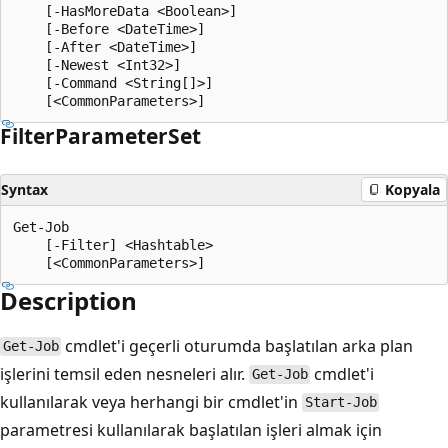
    [-HasMoreData <Boolean>]

    [-Before <DateTime>]

    [-After <DateTime>]

    [-Newest <Int32>]

    [-Command <String[]>]

Filter
Parameter
Set
Syntax
Kopyala
Get-Job

    [-Filter] <Hashtable>

Description
cmdlet'i geçerli oturumda başlatılan arka plan
Get-Job
işlerini temsil eden nesneleri alır.
cmdlet'i
Get-Job
kullanılarak veya herhangi bir cmdlet'in
Start-Job
parametresi kullanılarak başlatılan işleri almak için