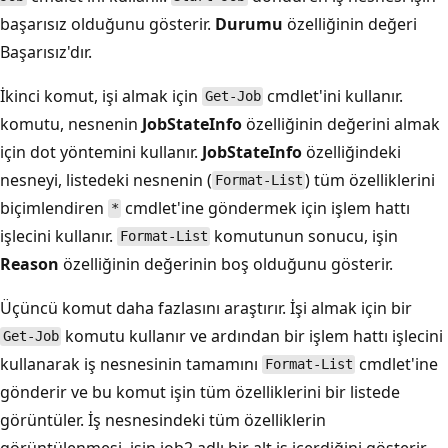
başarısız olduğunu gösterir.
Durumu
özelliğinin değeri
Başarısız'dır.
İkinci komut, işi almak için
cmdlet'ini kullanır.
Get-Job
komutu, nesnenin
JobStateInfo
özelliğinin değerini almak
için dot yöntemini kullanır.
JobStateInfo
özelliğindeki
nesneyi, listedeki nesnenin (
) tüm özelliklerini
Format-List
biçimlendiren
cmdlet'ine göndermek için işlem hattı
*
işlecini kullanır.
komutunun sonucu, işin
Format-List
Reason
özelliğinin değerinin boş olduğunu gösterir.
Üçüncü komut daha fazlasını araştırır. İşi almak için bir
komutu kullanır ve ardından bir işlem hattı işlecini
Get-Job
kullanarak iş nesnesinin tamamını
cmdlet'ine
Format-List
gönderir ve bu komut işin tüm özelliklerini bir listede
görüntüler. İş nesnesindeki tüm özelliklerin
görüntülenmesi, işin job2 adlı bir alt iş içerdiğini gösterir.