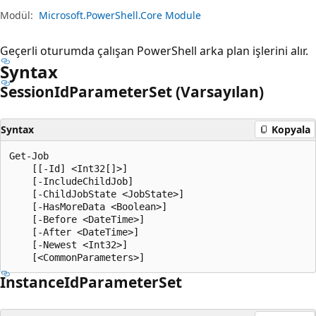
Modül:
Microsoft.PowerShell.Core Module
Geçerli oturumda çalışan PowerShell arka plan işlerini alır.
Syntax
Session
IdParameter
Set (Varsayılan)
Syntax
Kopyala
Get-Job

    [[-Id] <Int32[]>]

    [-IncludeChildJob]

    [-ChildJobState <JobState>]

    [-HasMoreData <Boolean>]

    [-Before <DateTime>]

    [-After <DateTime>]

    [-Newest <Int32>]

Instance
IdParameter
Set