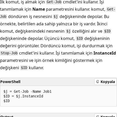
İlk komut, iş almak için
cmdlet'ini kullanır. İşi
Get-Job
tanımlamak için
Name
parametresini kullanır. komut,
Get-
döndüren iş nesnesini
değişkeninde depolar. Bu
Job
$j
örnekte, belirtilen ada sahip yalnızca bir iş vardır. İkinci
komut,
değişkenindeki nesnenin
özelliğini alır ve
$j
$ID
değişkeninde depolar. Üçüncü komut,
değişkeninin
$ID
değerini görüntüler. Dördüncü komut, işi durdurmak için
cmdlet'ini kullanır. İşi tanımlamak için
InstanceId
Stop-Job
parametresini ve işin örnek kimliğini göstermek için
değişkeni
kullanır.
$ID
PowerShell
Kopyala
$j = Get-Job -Name Job1

$ID = $j.InstanceId

Output
Kopyala