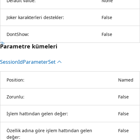
Default value:
None
Joker karakterleri destekler:
False
DontShow:
False
Parametre kümeleri
Session
IdParameter
Set
Position:
Named
Zorunlu:
False
İşlem hattından gelen değer:
False
Özellik adına göre işlem hattından gelen
False
değer: