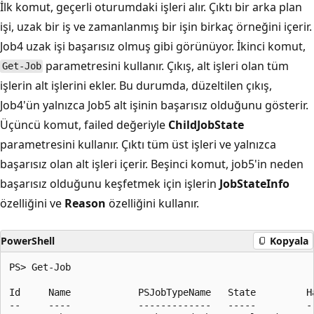
İlk komut, geçerli oturumdaki işleri alır. Çıktı bir arka plan
işi, uzak bir iş ve zamanlanmış bir işin birkaç örneğini içerir.
Job4 uzak işi başarısız olmuş gibi görünüyor. İkinci komut,
parametresini kullanır. Çıkış, alt işleri olan tüm
Get-Job
işlerin alt işlerini ekler. Bu durumda, düzeltilen çıkış,
Job4'ün yalnızca Job5 alt işinin başarısız olduğunu gösterir.
Üçüncü komut, failed değeriyle
ChildJobState
parametresini kullanır. Çıktı tüm üst işleri ve yalnızca
başarısız olan alt işleri içerir. Beşinci komut, job5'in neden
başarısız olduğunu keşfetmek için işlerin
JobStateInfo
özelliğini ve
Reason
özelliğini kullanır.
PowerShell
Kopyala
PS> Get-Job

Id     Name            PSJobTypeName   State         H
--     ----            -------------   -----         -