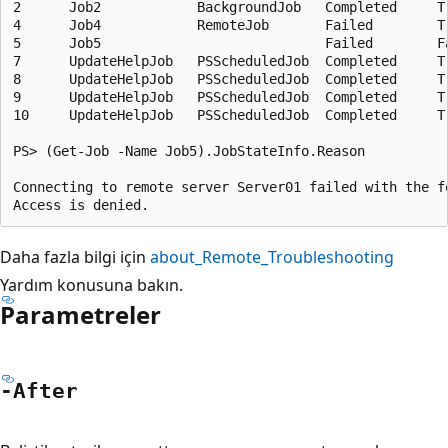
2      Job2            BackgroundJob   Completed     T
4      Job4            RemoteJob       Failed        T
5      Job5                            Failed        F
7      UpdateHelpJob   PSScheduledJob  Completed     T
8      UpdateHelpJob   PSScheduledJob  Completed     T
9      UpdateHelpJob   PSScheduledJob  Completed     T
10     UpdateHelpJob   PSScheduledJob  Completed     T
PS> (Get-Job -Name Job5).JobStateInfo.Reason

Connecting to remote server Server01 failed with the fo
Daha fazla bilgi için
about_Remote_Troubleshooting
Yardım konusuna bakın.
Parametreler
-After