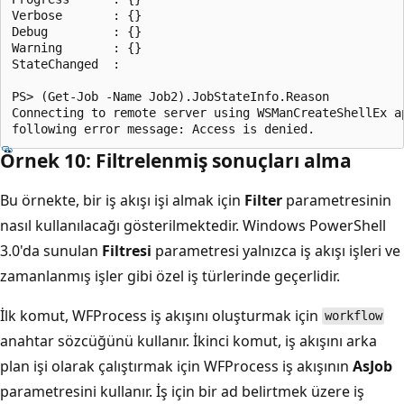
Verbose       : {}

Debug         : {}

Warning       : {}

StateChanged  :

PS> (Get-Job -Name Job2).JobStateInfo.Reason

Connecting to remote server using WSManCreateShellEx a
Örnek 10: Filtrelenmiş sonuçları alma
Bu örnekte, bir iş akışı işi almak için
Filter
parametresinin
nasıl kullanılacağı gösterilmektedir. Windows PowerShell
3.0'da sunulan
Filtresi
parametresi yalnızca iş akışı işleri ve
zamanlanmış işler gibi özel iş türlerinde geçerlidir.
İlk komut, WFProcess iş akışını oluşturmak için
workflow
anahtar sözcüğünü kullanır. İkinci komut, iş akışını arka
plan işi olarak çalıştırmak için WFProcess iş akışının
AsJob
parametresini kullanır. İş için bir ad belirtmek üzere iş