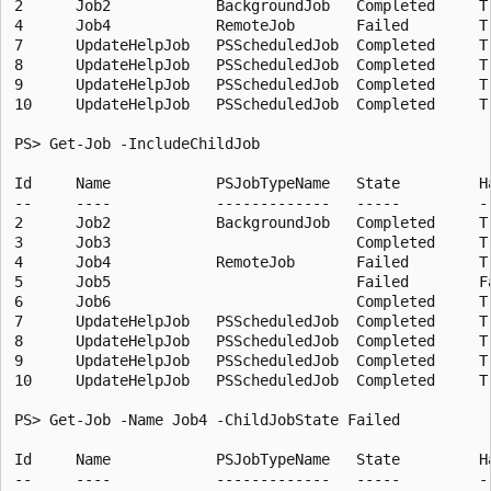
2      Job2            BackgroundJob   Completed     T
4      Job4            RemoteJob       Failed        T
7      UpdateHelpJob   PSScheduledJob  Completed     T
8      UpdateHelpJob   PSScheduledJob  Completed     T
9      UpdateHelpJob   PSScheduledJob  Completed     T
10     UpdateHelpJob   PSScheduledJob  Completed     T
PS> Get-Job -IncludeChildJob

Id     Name            PSJobTypeName   State         H
--     ----            -------------   -----         -
2      Job2            BackgroundJob   Completed     T
3      Job3                            Completed     T
4      Job4            RemoteJob       Failed        T
5      Job5                            Failed        F
6      Job6                            Completed     T
7      UpdateHelpJob   PSScheduledJob  Completed     T
8      UpdateHelpJob   PSScheduledJob  Completed     T
9      UpdateHelpJob   PSScheduledJob  Completed     T
10     UpdateHelpJob   PSScheduledJob  Completed     T
PS> Get-Job -Name Job4 -ChildJobState Failed

Id     Name            PSJobTypeName   State         H
--     ----            -------------   -----         -