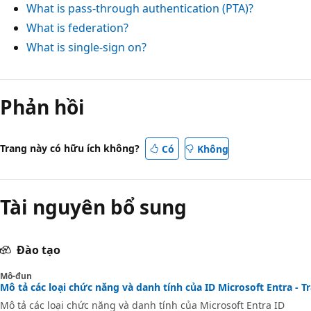
What is pass-through authentication (PTA)?
What is federation?
What is single-sign on?
Chế
độ
Phản hồi
đọc
đang
Trang này có hữu ích không?
Có
Không
tắt
Tài nguyên bổ sung
Đào tạo
Mô-đun
Mô tả các loại chức năng và danh tính của ID Microsoft Entra - T
Mô tả các loại chức năng và danh tính của Microsoft Entra ID