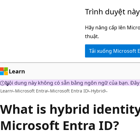
Chuyển
Trình duyệt nà
đến
nội
Hãy nâng cấp lên Micro
dung
thuật.
chính
Tải xuống Microsoft 
Learn
Nội dung này không có sẵn bằng ngôn ngữ của bạn. Đây l
Learn
Microsoft Entra
Microsoft Entra ID
Hybrid
What is hybrid identit
Microsoft Entra ID?