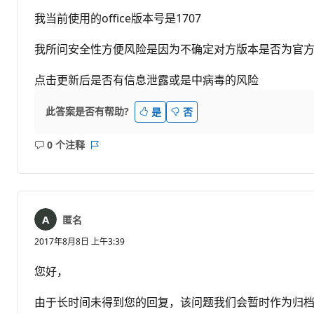
我当前使用的office版本号是1707
我所问安全性方便风险是因为不确定对方版本是否为官
点击更新后是否有信息泄露或是中病毒的风险
此答案是否有帮助?
是
否
0 个注释
无
报
注
表
释
匿名
2017年8月8日 上午3:39
您好，
由于长时间未得到您的回复，该问题我们会暂时作为归