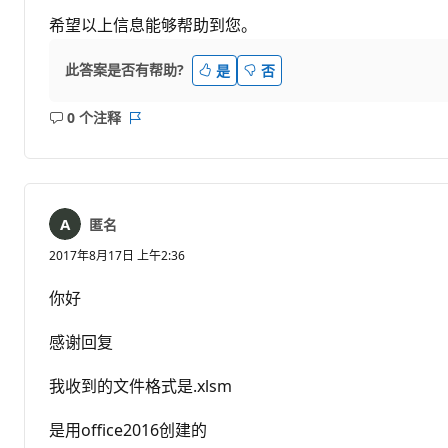
希望以上信息能够帮助到您。
此答案是否有帮助?
是
否
0 个注释
无
报
注
表
释
匿名
2017年8月17日 上午2:36
你好
感谢回复
我收到的文件格式是.xlsm
是用office2016创建的