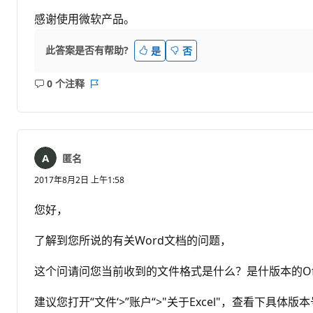
感谢使用微软产品。
此答案是否有帮助?
是
否
0 个注释
无
报
注
表
释
匿名
2017年8月2日 上午1:58
您好，
了解到您所说的有关Word文档的问题，
这个问请问您当前收到的文件格式是什么？是什版本的Offi
建议您打开“文件‘>”账户“>"关于Excel"，查看下具