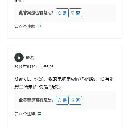
此答案是否有帮助?
是
否
0 个注释
无
报
注
表
释
匿名
2019年5月30日 上午3:03
Mark L，你好。我的电脑是win7旗舰版，没有步
骤二所示的“设置”选项。
此答案是否有帮助?
是
否
0 个注释
无
报
注
表
释