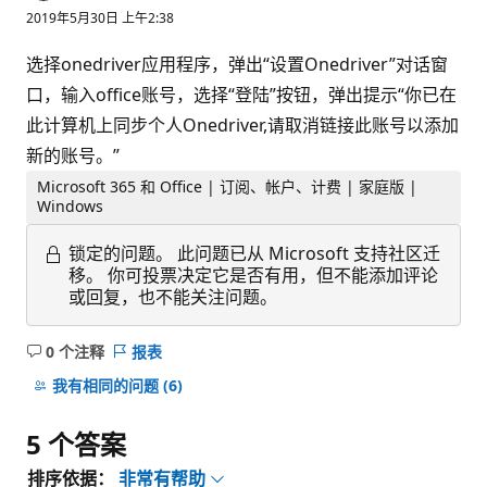
2019年5月30日 上午2:38
选择onedriver应用程序，弹出“设置Onedriver”对话窗
口，输入office账号，选择“登陆”按钮，弹出提示“你已在
此计算机上同步个人Onedriver,请取消链接此账号以添加
新的账号。”
Microsoft 365 和 Office | 订阅、帐户、计费 | 家庭版 |
Windows
锁定的问题。
此问题已从 Microsoft 支持社区迁
移。 你可投票决定它是否有用，但不能添加评论
或回复，也不能关注问题。
0 个注释
报表
无
注
我有相同的问题
(6)
释
5 个答案
排序依据：
非常有帮助