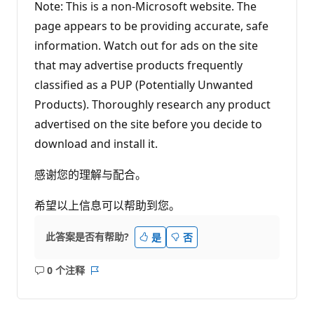
Note: This is a non-Microsoft website. The
page appears to be providing accurate, safe
information. Watch out for ads on the site
that may advertise products frequently
classified as a PUP (Potentially Unwanted
Products). Thoroughly research any product
advertised on the site before you decide to
download and install it.
感谢您的理解与配合。
希望以上信息可以帮助到您。
此答案是否有帮助?
是
否
0 个注释
无
报
注
表
释