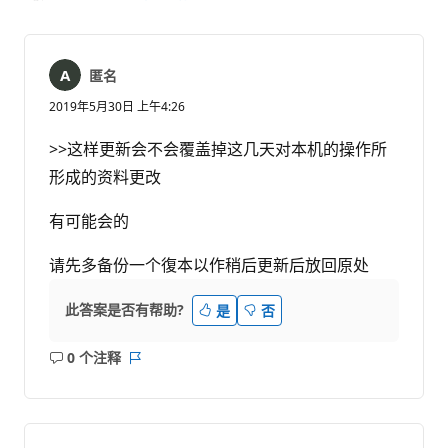
匿名
2019年5月30日 上午4:26
>>这样更新会不会覆盖掉这几天对本机的操作所
形成的资料更改
有可能会的
请先多备份一个復本以作稍后更新后放回原处
此答案是否有帮助?
是
否
0 个注释
无
报
注
表
释