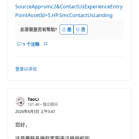
SourceApp=smc2&ContactUsExperienceEntry
PointAssetId=S.HP.SmcContactUsLanding
此答案是否有帮助?
是
否
1 个注释
显
报
示
表
此
答
登录以评论
案
的
注
释
TaoLi
信
101.4K
•
独立顾问
誉
2026年6月3日 上午3:47
分
您好，
这是要联系微软客服来迁移授权的