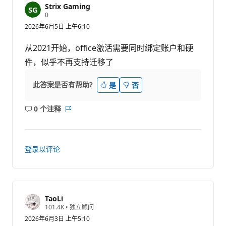
Strix Gaming
信
0
誉
2026年6月5日 上午6:10
分
从2021开始，office激活需要同时绑定账户和硬
件，似乎不再支持迁移了
此答案是否有帮助?
是
否
0 个注释
无
报
注
表
释
登录以评论
TaoLi
信
101.4K
•
独立顾问
誉
2026年6月3日 上午5:10
分