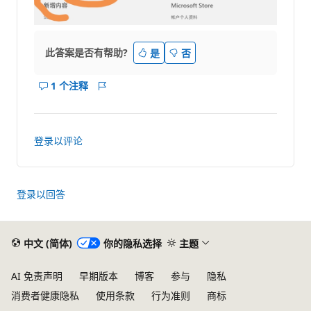
此答案是否有帮助?
是
否
1 个注释
显
报
示
表
此
答
登录以评论
案
的
注
释
登录以回答
中文 (简体)
你的隐私选择
主题
AI 免责声明
早期版本
博客
参与
隐私
消费者健康隐私
使用条款
行为准则
商标