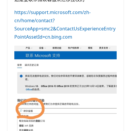
https://support.microsoft.com/zh-
cn/home/contact?
SourceApp=smc2&ContactUsExperienceEntry
PointAssetId=cn.bing.com