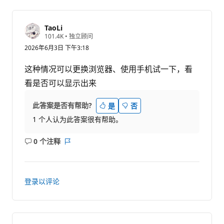
TaoLi
信
101.4K
•
独立顾问
誉
2026年6月3日 下午3:18
分
这种情况可以更换浏览器、使用手机试一下，看
看是否可以显示出来
此答案是否有帮助?
是
否
1 个人认为此答案很有帮助。
0 个注释
无
报
注
表
释
登录以评论