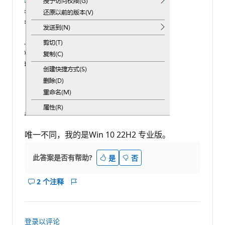
唯一不同，我的是Win 10 22H2 专业版。
此答案是否有帮助?
是
否
2 个注释
显
报
示
表
此
答
登录以评论