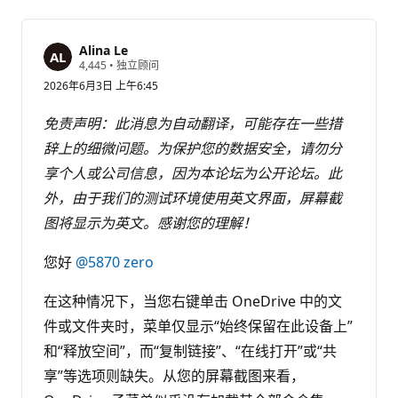
Alina Le
信
4,445
•
独立顾问
誉
2026年6月3日 上午6:45
分
免责声明：此消息为自动翻译，可能存在一些措
辞上的细微问题。为保护您的数据安全，请勿分
享个人或公司信息，因为本论坛为公开论坛。此
外，由于我们的测试环境使用英文界面，屏幕截
图将显示为英文。感谢您的理解！
您好
@5870 zero
在这种情况下，当您右键单击 OneDrive 中的文
件或文件夹时，菜单仅显示“始终保留在此设备上”
和“释放空间”，而“复制链接”、“在线打开”或“共
享”等选项则缺失。从您的屏幕截图来看，