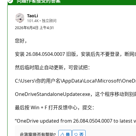
问题作者接受的答案
TaoLi
信
101.4K
•
独立顾问
誉
2026年6月4日 上午4:31
分
您好，
安装 26.084.0504.0007 旧版，安装后先不要登录，断网
然后临时阻止自动更新，可尝试把：
C:\Users\你的用户名\AppData\Local\Microsoft\OneDr
OneDriveStandaloneUpdater.exe，这个程序移动
最后按 Win + F 打开反馈中心，提交：
“OneDrive updated from 26.084.0504.0007 to latest v
此答案是否有帮助?
是
否