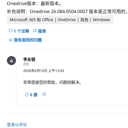
Onedrive版本：最新版本。
补充说明：Onedrive 26.084.0504.0007 版
Microsoft 365 和 Office | OneDrive | 其他 | Windows
1 个注释
报表
隐
藏
我有相同的问题
此
问
题
李永钢
的
信
255
誉
注
2026年6月10日 上午12:43
分
释
非常感谢您的帮助，问题经解决。
0 票
报
表
登录以评论