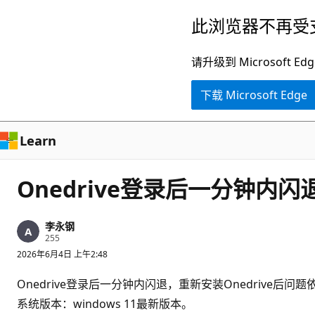
跳
此浏览器不再受
至
主
请升级到 Microsof
要
下载 Microsoft Edge
内
容
Learn
Onedrive登录后一分钟内闪
李永钢
信
255
誉
2026年6月4日 上午2:48
分
Onedrive登录后一分钟内闪退，重新安装Onedrive后问
系统版本：windows 11最新版本。