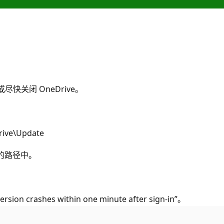
或尽快关闭 OneDrive。
ive\Update
到别的路径中。
ersion crashes within one minute after sign-in”。