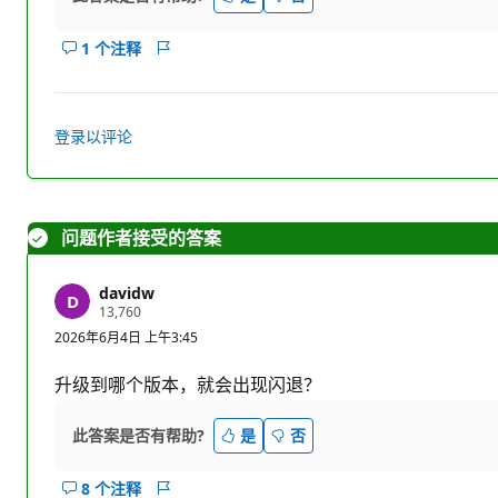
1 个注释
显
报
示
表
此
答
登录以评论
案
的
注
释
问题作者接受的答案
davidw
信
13,760
誉
2026年6月4日 上午3:45
分
升级到哪个版本，就会出现闪退？
此答案是否有帮助?
是
否
8 个注释