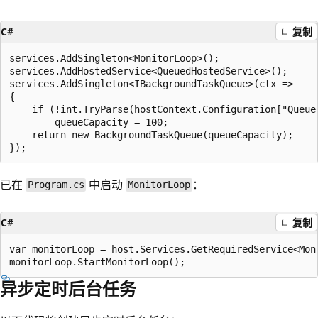
C#
复制
services.AddSingleton<MonitorLoop>();

services.AddHostedService<QueuedHostedService>();

services.AddSingleton<IBackgroundTaskQueue>(ctx =>

{

    if (!int.TryParse(hostContext.Configuration["Queue
        queueCapacity = 100;

    return new BackgroundTaskQueue(queueCapacity);

已在
中启动
：
Program.cs
MonitorLoop
C#
复制
var monitorLoop = host.Services.GetRequiredService<Moni
异步定时后台任务