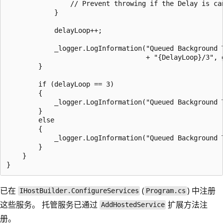
                // Prevent throwing if the Delay is can
            }

            delayLoop++;

            _logger.LogInformation("Queued Background T
                                   + "{DelayLoop}/3", g
        }

        if (delayLoop == 3)

        {

            _logger.LogInformation("Queued Background T
        }

        else

        {

            _logger.LogInformation("Queued Background 
        }

    }

已在
(
) 中注册
IHostBuilder.ConfigureServices
Program.cs
这些服务。 托管服务已通过
扩展方法注
AddHostedService
册。