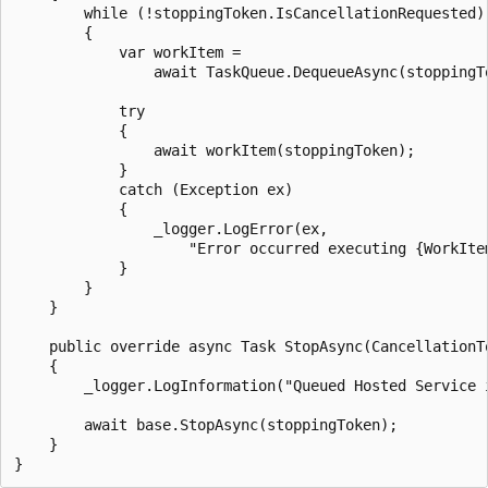
        while (!stoppingToken.IsCancellationRequested)

        {

            var workItem = 

                await TaskQueue.DequeueAsync(stoppingTo
            try

            {

                await workItem(stoppingToken);

            }

            catch (Exception ex)

            {

                _logger.LogError(ex, 

                    "Error occurred executing {WorkItem
            }

        }

    }

    public override async Task StopAsync(CancellationTo
    {

        _logger.LogInformation("Queued Hosted Service i
        await base.StopAsync(stoppingToken);

    }
