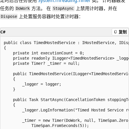
定时后台任务使用
System.Threading.Timer
类。 计时器触发
任务的
方法。 在
上禁用计时器，并在
DoWork
StopAsync
上处置服务容器时处置计时器：
Dispose
C#
复制
public class TimedHostedService : IHostedService, IDisp
{

    private int executionCount = 0;

    private readonly ILogger<TimedHostedService> _logge
    private Timer? _timer = null;

    public TimedHostedService(ILogger<TimedHostedServic
    {

        _logger = logger;

    }

    public Task StartAsync(CancellationToken stoppingTo
    {

        _logger.LogInformation("Timed Hosted Service ru
        _timer = new Timer(DoWork, null, TimeSpan.Zero,
            TimeSpan.FromSeconds(5));
