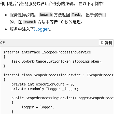
作用域后台任务服务包含后台任务的逻辑。 在以下示例中：
服务是异步的。
方法返回
。 出于演示目
DoWork
Task
的，在
方法中等待 10 秒的延迟。
DoWork
服务中注入了
ILogger
。
C#
复制
internal interface IScopedProcessingService

{

    Task DoWork(CancellationToken stoppingToken);

}

internal class ScopedProcessingService : IScopedProcess
{

    private int executionCount = 0;

    private readonly ILogger _logger;

    public ScopedProcessingService(ILogger<ScopedProces
    {

        _logger = logger;

    }
