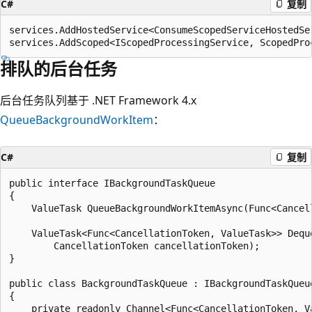
C#
复制
services.AddHostedService<ConsumeScopedServiceHostedSer
排队的后台任务
后台任务队列基于 .NET Framework 4.x
QueueBackgroundWorkItem
：
C#
复制
public interface IBackgroundTaskQueue

{

    ValueTask QueueBackgroundWorkItemAsync(Func<Cancel
    ValueTask<Func<CancellationToken, ValueTask>> Deque
        CancellationToken cancellationToken);

}

public class BackgroundTaskQueue : IBackgroundTaskQueue
{

    private readonly Channel<Func<CancellationToken, Va