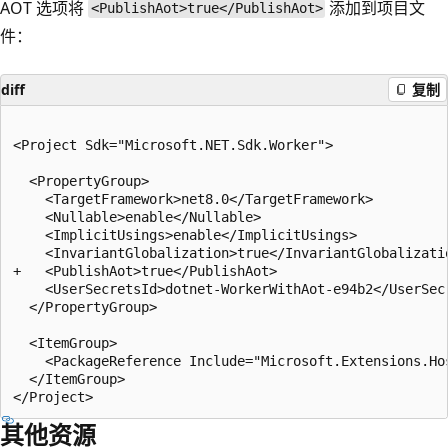
AOT 选项将
添加到项目文
<PublishAot>true</PublishAot>
件：
diff
复制
<Project Sdk="Microsoft.NET.Sdk.Worker">

  <PropertyGroup>

    <TargetFramework>net8.0</TargetFramework>

    <Nullable>enable</Nullable>

    <ImplicitUsings>enable</ImplicitUsings>

    <InvariantGlobalization>true</InvariantGlobalizatio
+   <PublishAot>true</PublishAot>

    <UserSecretsId>dotnet-WorkerWithAot-e94b2</UserSecr
  </PropertyGroup>

  <ItemGroup>

    <PackageReference Include="Microsoft.Extensions.Ho
  </ItemGroup>

其他资源