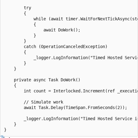
        try

        {

            while (await timer.WaitForNextTickAsync(sto
            {

                await DoWork();

            }

        }

        catch (OperationCanceledException)

        {

            _logger.LogInformation("Timed Hosted Servic
        }

    }

    private async Task DoWork()

    {

        int count = Interlocked.Increment(ref _executio
        // Simulate work

        await Task.Delay(TimeSpan.FromSeconds(2));

        _logger.LogInformation("Timed Hosted Service i
    }
