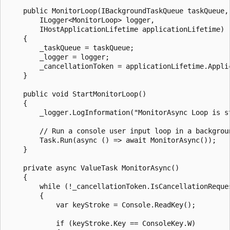
    public MonitorLoop(IBackgroundTaskQueue taskQueue,

        ILogger<MonitorLoop> logger,

        IHostApplicationLifetime applicationLifetime)

    {

        _taskQueue = taskQueue;

        _logger = logger;

        _cancellationToken = applicationLifetime.Applic
    }

    public void StartMonitorLoop()

    {

        _logger.LogInformation("MonitorAsync Loop is st
        // Run a console user input loop in a backgroun
        Task.Run(async () => await MonitorAsync());

    }

    private async ValueTask MonitorAsync()

    {

        while (!_cancellationToken.IsCancellationReques
        {

            var keyStroke = Console.ReadKey();

            if (keyStroke.Key == ConsoleKey.W)
