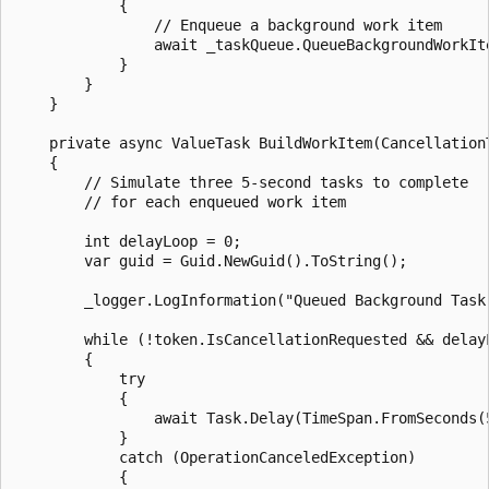
            {

                // Enqueue a background work item

                await _taskQueue.QueueBackgroundWorkIte
            }

        }

    }

    private async ValueTask BuildWorkItem(CancellationT
    {

        // Simulate three 5-second tasks to complete

        // for each enqueued work item

        int delayLoop = 0;

        var guid = Guid.NewGuid().ToString();

        _logger.LogInformation("Queued Background Task 
        while (!token.IsCancellationRequested && delayL
        {

            try

            {

                await Task.Delay(TimeSpan.FromSeconds(5
            }

            catch (OperationCanceledException)

            {
