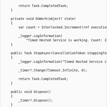
        return Task.CompletedTask;

    }

    private void DoWork(object? state)

    {

        var count = Interlocked.Increment(ref execution
        _logger.LogInformation(

            "Timed Hosted Service is working. Count: {C
    }

    public Task StopAsync(CancellationToken stoppingTok
    {

        _logger.LogInformation("Timed Hosted Service is
        _timer?.Change(Timeout.Infinite, 0);

        return Task.CompletedTask;

    }

    public void Dispose()

    {

        _timer?.Dispose();

    }
