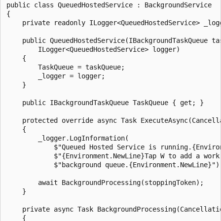
public class QueuedHostedService : BackgroundService

{

    private readonly ILogger<QueuedHostedService> _logg
    public QueuedHostedService(IBackgroundTaskQueue tas
        ILogger<QueuedHostedService> logger)

    {

        TaskQueue = taskQueue;

        _logger = logger;

    }

    public IBackgroundTaskQueue TaskQueue { get; }

    protected override async Task ExecuteAsync(Cancella
    {

        _logger.LogInformation(

            $"Queued Hosted Service is running.{Environ
            $"{Environment.NewLine}Tap W to add a work 
            $"background queue.{Environment.NewLine}");
        await BackgroundProcessing(stoppingToken);

    }

    private async Task BackgroundProcessing(Cancellatio
    {
