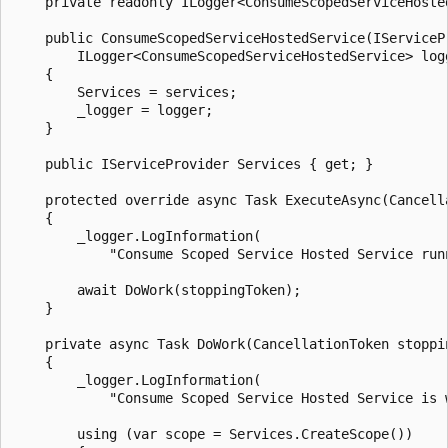
    private readonly ILogger<ConsumeScopedServiceHosted
    public ConsumeScopedServiceHostedService(IServicePr
        ILogger<ConsumeScopedServiceHostedService> logg
    {

        Services = services;

        _logger = logger;

    }

    public IServiceProvider Services { get; }

    protected override async Task ExecuteAsync(Cancella
    {

        _logger.LogInformation(

            "Consume Scoped Service Hosted Service runn
        await DoWork(stoppingToken);

    }

    private async Task DoWork(CancellationToken stoppin
    {

        _logger.LogInformation(

            "Consume Scoped Service Hosted Service is w
        using (var scope = Services.CreateScope())
