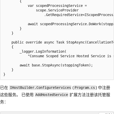
        {

            var scopedProcessingService = 

                scope.ServiceProvider

                    .GetRequiredService<IScopedProcessi
            await scopedProcessingService.DoWork(stoppi
        }

    }

    public override async Task StopAsync(CancellationTo
    {

        _logger.LogInformation(

            "Consume Scoped Service Hosted Service is s
        await base.StopAsync(stoppingToken);

    }

已在
(
) 中注册
IHostBuilder.ConfigureServices
Program.cs
这些服务。 已使用
扩展方法注册该托管服
AddHostedService
务：