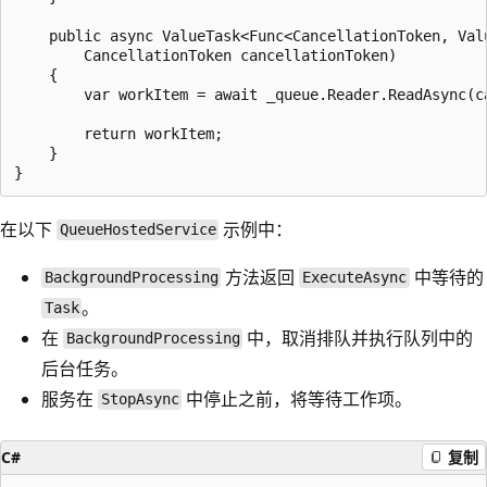
    public async ValueTask<Func<CancellationToken, Valu
        CancellationToken cancellationToken)

    {

        var workItem = await _queue.Reader.ReadAsync(ca
        return workItem;

    }

在以下
示例中：
QueueHostedService
方法返回
中等待的
BackgroundProcessing
ExecuteAsync
。
Task
在
中，取消排队并执行队列中的
BackgroundProcessing
后台任务。
服务在
中停止之前，将等待工作项。
StopAsync
C#
复制