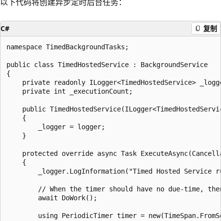
以下代码将创建异步定时后台任务：
C#
复制
namespace TimedBackgroundTasks;

public class TimedHostedService : BackgroundService

{

    private readonly ILogger<TimedHostedService> _logge
    private int _executionCount;

    public TimedHostedService(ILogger<TimedHostedServic
    {

        _logger = logger;

    }

    protected override async Task ExecuteAsync(Cancella
    {

        _logger.LogInformation("Timed Hosted Service ru
        // When the timer should have no due-time, then
        await DoWork();

        using PeriodicTimer timer = new(TimeSpan.FromSe