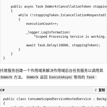
    public async Task DoWork(CancellationToken stopping
    {

        while (!stoppingToken.IsCancellationRequested)

        {

            executionCount++;

            _logger.LogInformation(

                "Scoped Processing Service is working.
            await Task.Delay(10000, stoppingToken);

        }

    }

托管服务创建一个作用域来解决作用域后台任务服务以调用其
方法。
返回
等待的
：
DoWork
DoWork
ExecuteAsync
Task
C#
复制
public class ConsumeScopedServiceHostedService : Backgr
{
