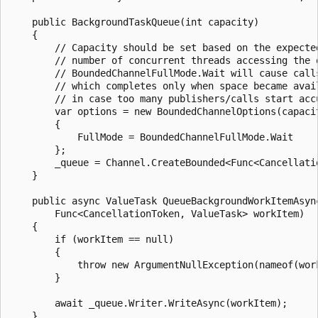
    public BackgroundTaskQueue(int capacity)

    {

        // Capacity should be set based on the expected
        // number of concurrent threads accessing the q
        // BoundedChannelFullMode.Wait will cause call
        // which completes only when space became avai
        // in case too many publishers/calls start accu
        var options = new BoundedChannelOptions(capacit
        {

            FullMode = BoundedChannelFullMode.Wait

        };

        _queue = Channel.CreateBounded<Func<Cancellatio
    }

    public async ValueTask QueueBackgroundWorkItemAsync
        Func<CancellationToken, ValueTask> workItem)

    {

        if (workItem == null)

        {

            throw new ArgumentNullException(nameof(work
        }

        await _queue.Writer.WriteAsync(workItem);

    }
