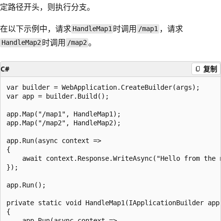
定路径开头，则执行分支。
在以下示例中，请求
时调用
，请求
HandleMap1
/map1
时调用
。
HandleMap2
/map2
C#
复制
var builder = WebApplication.CreateBuilder(args);

var app = builder.Build();

app.Map("/map1", HandleMap1);

app.Map("/map2", HandleMap2);

app.Run(async context =>

{

    await context.Response.WriteAsync("Hello from the n
});

app.Run();

private static void HandleMap1(IApplicationBuilder app)
{

    app.Run(async context =>
