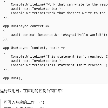
{

    Console.WriteLine("Work that can write to the respo
    await next.Invoke(context);

    Console.WriteLine("Work that doesn't write to the r
});

app.Run(async context =>

{

    await context.Response.WriteAsync("Hello world!");

});

app.Use(async (context, next) =>

{

    Console.WriteLine("This statement isn't reached. (3
    await next.Invoke(context);

    Console.WriteLine("This statement isn't reached. (3
});

运行应用时，在应用的控制台窗口中：
可写入响应的工作。 (1)