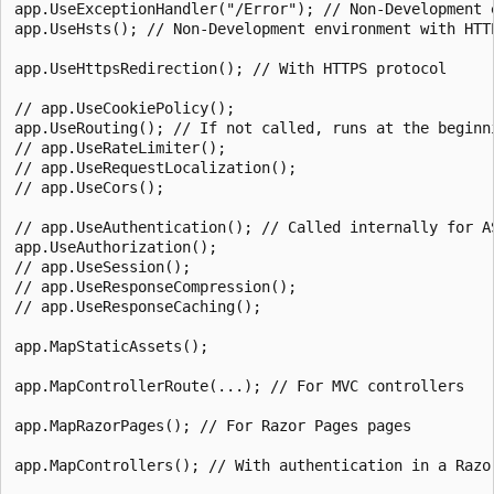
app.UseExceptionHandler("/Error"); // Non-Development e
app.UseHsts(); // Non-Development environment with HTTP
app.UseHttpsRedirection(); // With HTTPS protocol

// app.UseCookiePolicy();

app.UseRouting(); // If not called, runs at the beginni
// app.UseRateLimiter();

// app.UseRequestLocalization();

// app.UseCors();

// app.UseAuthentication(); // Called internally for AS
app.UseAuthorization();

// app.UseSession();

// app.UseResponseCompression();

// app.UseResponseCaching();

app.MapStaticAssets();

app.MapControllerRoute(...); // For MVC controllers

app.MapRazorPages(); // For Razor Pages pages

app.MapControllers(); // With authentication in a Razor