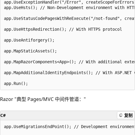
app.UseExceptionHandler("/Error", createScopeForErrors
app.UseHsts(); // Non-Development environment with HTTP
app.UseStatusCodePagesWithReExecute("/not-found", creat
app.UseHttpsRedirection(); // With HTTPS protocol

app.UseAntiforgery();

app.MapStaticAssets();

app.MapRazorComponents<App>(); // With additional exten
app.MapAdditionalIdentityEndpoints(); // With ASP.NET C
Razor "典型 Pages/MVC 中间件管道："
C#
复制
app.UseMigrationsEndPoint(); // Development environment