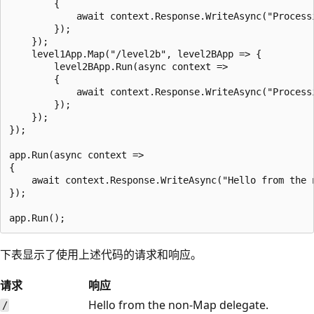
        {

            await context.Response.WriteAsync("Processi
        });

    });

    level1App.Map("/level2b", level2BApp => {

        level2BApp.Run(async context =>

        {

            await context.Response.WriteAsync("Processi
        });

    });

});

app.Run(async context =>

{

    await context.Response.WriteAsync("Hello from the n
});

下表显示了使用上述代码的请求和响应。
请求
响应
Hello from the non-Map delegate.
/