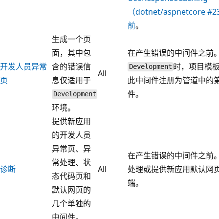
（
dotnet/aspnetcore
#2
前
。
生成一个页
面，其中包
在产生错误的中间件之前。
开发人员异常
含的错误信
时，项目模
Development
All
页
息仅适用于
此中间件注册为管道中的
件。
Development
环境。
提供新应用
的开发人员
异常页、异
在产生错误的中间件之前。
常处理、状
诊断
All
处理或提供新应用默认网
态代码页和
端。
默认网页的
几个单独的
中间件。