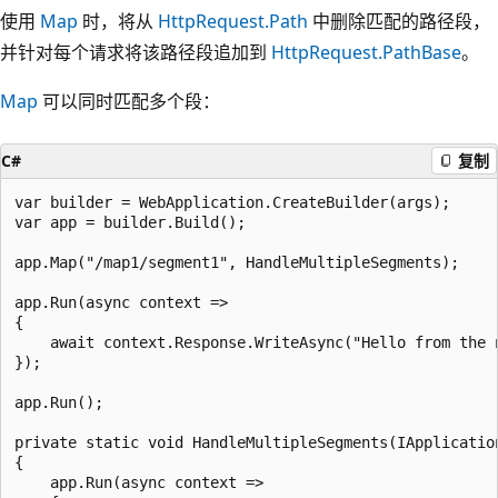
使用
Map
时，将从
HttpRequest.Path
中删除匹配的路径段，
并针对每个请求将该路径段追加到
HttpRequest.PathBase
。
Map
可以同时匹配多个段：
C#
复制
var builder = WebApplication.CreateBuilder(args);

var app = builder.Build();

app.Map("/map1/segment1", HandleMultipleSegments);

app.Run(async context =>

{

    await context.Response.WriteAsync("Hello from the n
});

app.Run();

private static void HandleMultipleSegments(IApplication
{

    app.Run(async context =>
