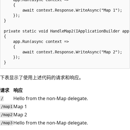
    {

        await context.Response.WriteAsync("Map 1");

    });

}

private static void HandleMap2(IApplicationBuilder app)
{

    app.Run(async context =>

    {

        await context.Response.WriteAsync("Map 2");

    });

下表显示了使用上述代码的请求和响应。
请求
响应
Hello from the non-Map delegate.
/
Map 1
/map1
Map 2
/map2
Hello from the non-Map delegate.
/map3