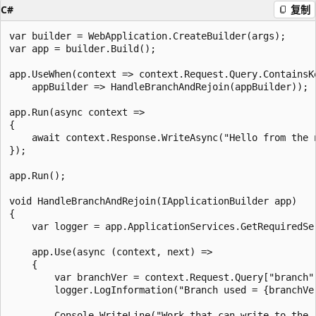
C#
复制
var builder = WebApplication.CreateBuilder(args);

var app = builder.Build();

app.UseWhen(context => context.Request.Query.ContainsKe
    appBuilder => HandleBranchAndRejoin(appBuilder));

app.Run(async context =>

{

    await context.Response.WriteAsync("Hello from the n
});

app.Run();

void HandleBranchAndRejoin(IApplicationBuilder app)

{

    var logger = app.ApplicationServices.GetRequiredSer
    app.Use(async (context, next) =>

    {

        var branchVer = context.Request.Query["branch"]
        logger.LogInformation("Branch used = {branchVer
        Console.WriteLine("Work that can write to the r