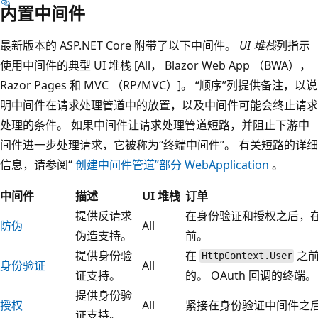
内置中间件
最新版本的 ASP.NET Core 附带了以下中间件。
UI 堆栈
列指示
使用中间件的典型 UI 堆栈 [All， Blazor Web App （BWA），
Razor Pages 和 MVC （RP/MVC）]。 “顺序”
列提供备注，以说
明中间件在请求处理管道中的放置，以及中间件可能会终止请求
处理的条件。 如果中间件让请求处理管道短路，并阻止下游中
间件进一步处理请求，它被称为“终端中间件”。 有关短路的详细
信息，请参阅“
创建中间件管道”部分
WebApplication
。
中间件
描述
UI 堆栈
订单
提供反请求
在身份验证和授权之后，
防伪
All
伪造支持。
前。
提供身份验
在
之
HttpContext.User
身份验证
All
证支持。
的。 OAuth 回调的终端。
提供身份验
授权
All
紧接在身份验证中间件之
证支持。