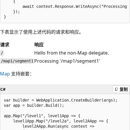
    {

        await context.Response.WriteAsync("Processing '
    });

下表显示了使用上述代码的请求和响应。
请求
响应
Hello from the non-Map delegate.
/
Processing '/map1/segment1'
/map1/segment1
Map
支持嵌套：
C#
复制
var builder = WebApplication.CreateBuilder(args);

var app = builder.Build();

app.Map("/level1", level1App => {

    level1App.Map("/level2a", level2AApp => {

        level2AApp.Run(async context =>
