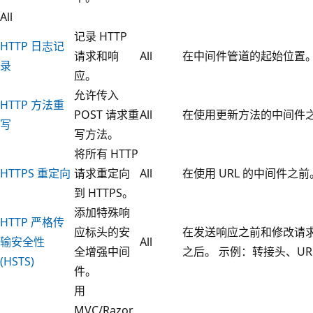
All
记录 HTTP
HTTP 日志记
请求和响
All
在中间件管道的起始位置
录
应。
允许传入
HTTP 方法重
POST 请求重
All
在使用更新方法的中间件
写
写方法。
将所有 HTTP
HTTPS 重定向
请求重定向
All
在使用 URL 的中间件之前
到 HTTPS。
添加特殊响
HTTP 严格传
应标头的安
在发送响应之前和修改请
输安全性
All
全增强中间
之后。 示例：转接头、UR
(HSTS)
件。
用
MVC/Razor