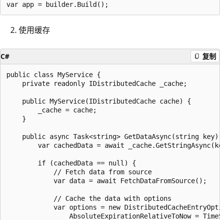
使用缓存
C#
复制
public class MyService {

    private readonly IDistributedCache _cache; 

    public MyService(IDistributedCache cache) {

        _cache = cache;

    }

    public async Task<string> GetDataAsync(string key) 
        var cachedData = await _cache.GetStringAsync(ke
        if (cachedData == null) {

            // Fetch data from source

            var data = await FetchDataFromSource();

            // Cache the data with options

            var options = new DistributedCacheEntryOpti
                AbsoluteExpirationRelativeToNow = TimeS