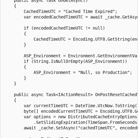
    public async Task OnGetAsync()

    {

        CachedTimeUTC = "Cached Time Expired";

        var encodedCachedTimeUTC = await _cache.GetAsyn
        if (encodedCachedTimeUTC != null)

        {

            CachedTimeUTC = Encoding.UTF8.GetString(enc
        }

        ASP_Environment = Environment.GetEnvironmentVar
        if (String.IsNullOrEmpty(ASP_Environment))

        {

            ASP_Environment = "Null, so Production";

        }

    }

    public async Task<IActionResult> OnPostResetCachedT
    {

        var currentTimeUTC = DateTime.UtcNow.ToString()
        byte[] encodedCurrentTimeUTC = Encoding.UTF8.Ge
        var options = new DistributedCacheEntryOptions(
            .SetSlidingExpiration(TimeSpan.FromSeconds(
        await _cache.SetAsync("cachedTimeUTC", encodedC