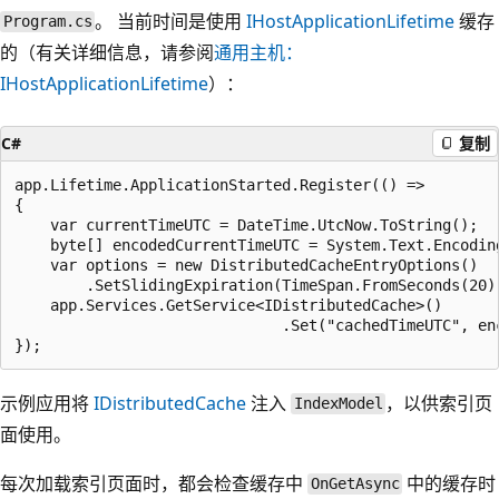
。 当前时间是使用
IHostApplicationLifetime
缓存
Program.cs
的（有关详细信息，请参阅
通用主机：
IHostApplicationLifetime
）：
C#
复制
app.Lifetime.ApplicationStarted.Register(() =>

{

    var currentTimeUTC = DateTime.UtcNow.ToString();

    byte[] encodedCurrentTimeUTC = System.Text.Encoding
    var options = new DistributedCacheEntryOptions()

        .SetSlidingExpiration(TimeSpan.FromSeconds(20))
    app.Services.GetService<IDistributedCache>()

                              .Set("cachedTimeUTC", enc
示例应用将
IDistributedCache
注入
，以供索引页
IndexModel
面使用。
每次加载索引页面时，都会检查缓存中
中的缓存时
OnGetAsync