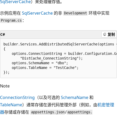
SqlServerCache
）来处理缓存值。
示例应用在
SqlServerCache
的非
环境中实现
Development
：
Program.cs
C#
复制
builder.Services.AddDistributedSqlServerCache(options =
{

    options.ConnectionString = builder.Configuration.Ge
        "DistCache_ConnectionString");

    options.SchemaName = "dbo";

    options.TableName = "TestCache";

Note
ConnectionString
（以及可选的
SchemaName
和
TableName
）通常存储在源代码管理外部（例如，由
机密管理
器
存储或存储在
/
appsettings.json
appsettings.