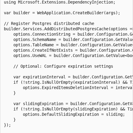
using Microsoft.Extensions.DependencyInjection;

var builder = WebApplication.CreateBuilder(args);

// Register Postgres distributed cache

builder.Services.AddDistributedPostgresCache(options =>
    options.ConnectionString = builder.Configuration.G
    options.SchemaName = builder.Configuration.GetValu
    options.TableName = builder.Configuration.GetValue
    options.CreateIfNotExists = builder.Configuration.
    options.UseWAL = builder.Configuration.GetValue<bo
    // Optional: Configure expiration settings

    var expirationInterval = builder.Configuration.Get
    if (!string.IsNullOrEmpty(expirationInterval) && T
        options.ExpiredItemsDeletionInterval = interval
    }

    var slidingExpiration = builder.Configuration.GetV
    if (!string.IsNullOrEmpty(slidingExpiration) && Ti
        options.DefaultSlidingExpiration = sliding;

    }

});
